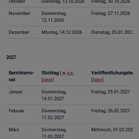
Ok­to­ber
Diens­tag, 13.10.2026
Frei­tag, 30.10.2026
No­vem­ber
Don­ners­tag,
Frei­tag, 27.11.2026
12.11.2026
De­zem­ber
Mon­tag, 14.12.2026
Diens­tag, 05.01.2027
2027
Be­richts­mo­
Stich­tag
(
ics-
Ver­öf­fent­li­chungs­ter­
nat
Datei
)
Datei
)
Ja­nu­ar
Don­ners­tag,
Frei­tag, 29.01.2027
14.01.2027
Fe­bru­ar
Don­ners­tag,
Frei­tag, 26.02.2027
11.02.2027
März
Don­ners­tag,
Mitt­woch, 31.03.2027
11.03.2027