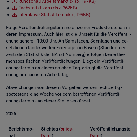
Rund­schau Ar­beits­markt (xlsx, 197KB)
Fach­sta­tis­ti­ken (xlsx, 362KB)
In­ter­ak­ti­ve Sta­tis­ti­ken (xlsx, 199KB)
Folge-Ver­öf­fent­li­chungs­ter­mi­ne ein­zel­ner Pro­duk­te ste­hen in
deren Im­pres­sum. Auch hier ist die Uhr­zeit für die Ver­öf­fent­li­
chung ge­ne­rell 10:00 Uhr. An Sams­ta­gen, Sonn­ta­gen und ge­
setz­li­chen lan­des­wei­ten Fei­er­ta­gen in Bay­ern (Stand­ort der
zen­tra­len Sta­tis­tik der BA ist Nürn­berg) er­fol­gen keine the­
men­spe­zi­fi­schen Ver­öf­fent­li­chun­gen. Liegt ein Ver­öf­fent­li­
chungs­ter­min an einem sol­chen Tag, er­folgt die Ver­öf­fent­li­
chung am nächs­ten Ar­beits­tag.
Ab­wei­chun­gen von die­sem Vor­ge­hen wer­den recht­zei­tig -
spä­tes­tens eine Woche vor dem be­trof­fe­nen Ver­öf­fent­li­
chungs­ter­min - an die­ser Stel­le ver­kün­det.
2026
Be­richts­mo­
Stich­tag
(
ics-
Ver­öf­fent­li­chungs­ter­
nat
Datei
)
Datei
)