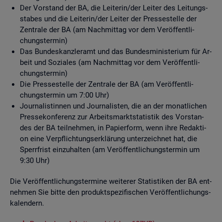
Der Vor­stand der BA, die Lei­te­rin/der Lei­ter des Lei­tungs­
sta­bes und die Lei­te­rin/der Lei­ter der Pres­se­stel­le der
Zen­tra­le der BA (am Nach­mit­tag vor dem Ver­öf­fent­li­
chungs­ter­min)
Das Bun­des­kanz­ler­amt und das Bun­des­mi­nis­te­ri­um für Ar­
beit und So­zia­les (am Nach­mit­tag vor dem Ver­öf­fent­li­
chungs­ter­min)
Die Pres­se­stel­le der Zen­tra­le der BA (am Ver­öf­fent­li­
chungs­ter­min um 7:00 Uhr)
Jour­na­lis­tin­nen und Jour­na­lis­ten, die an der mo­nat­li­chen
Pres­se­kon­fe­renz zur Ar­beits­markt­sta­tis­tik des Vor­stan­
des der BA teil­neh­men, in Pa­pier­form, wenn ihre Re­dak­ti­
on eine Ver­pflich­tungs­er­klä­rung un­ter­zeich­net hat, die
Sperr­frist ein­zu­hal­ten (am Ver­öf­fent­li­chungs­ter­min um
9:30 Uhr)
Die Ver­öf­fent­li­chungs­ter­mi­ne wei­te­rer Sta­tis­ti­ken der BA ent­
neh­men Sie bitte den pro­dukt­spe­zi­fi­schen Ver­öf­fent­li­chungs­
ka­len­dern.