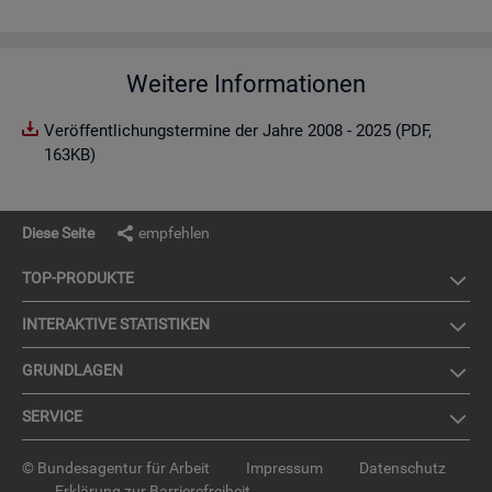
Weitere Informationen
Veröffentlichungstermine der Jahre 2008 - 2025 (PDF,
163KB)
Diese Seite
empfehlen
TOP-PRO­DUK­TE
IN­TER­AK­TI­VE STA­TIS­TI­KEN
GRUND­LA­GEN
SER­VICE
© Bundesagentur für Arbeit
Impressum
Datenschutz
Erklärung zur Barrierefreiheit