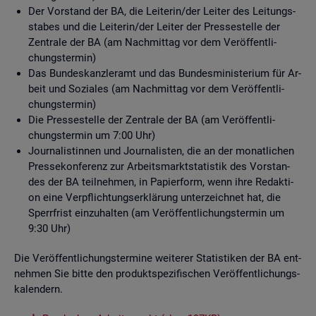
Der Vor­stand der BA, die Lei­te­rin/der Lei­ter des Lei­tungs­
sta­bes und die Lei­te­rin/der Lei­ter der Pres­se­stel­le der
Zen­tra­le der BA (am Nach­mit­tag vor dem Ver­öf­fent­li­
chungs­ter­min)
Das Bun­des­kanz­ler­amt und das Bun­des­mi­nis­te­ri­um für Ar­
beit und So­zia­les (am Nach­mit­tag vor dem Ver­öf­fent­li­
chungs­ter­min)
Die Pres­se­stel­le der Zen­tra­le der BA (am Ver­öf­fent­li­
chungs­ter­min um 7:00 Uhr)
Jour­na­lis­tin­nen und Jour­na­lis­ten, die an der mo­nat­li­chen
Pres­se­kon­fe­renz zur Ar­beits­markt­sta­tis­tik des Vor­stan­
des der BA teil­neh­men, in Pa­pier­form, wenn ihre Re­dak­ti­
on eine Ver­pflich­tungs­er­klä­rung un­ter­zeich­net hat, die
Sperr­frist ein­zu­hal­ten (am Ver­öf­fent­li­chungs­ter­min um
9:30 Uhr)
Die Ver­öf­fent­li­chungs­ter­mi­ne wei­te­rer Sta­tis­ti­ken der BA ent­
neh­men Sie bitte den pro­dukt­spe­zi­fi­schen Ver­öf­fent­li­chungs­
ka­len­dern.