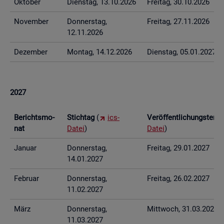
Ok­to­ber
Diens­tag, 13.10.2026
Frei­tag, 30.10.2026
No­vem­ber
Don­ners­tag,
Frei­tag, 27.11.2026
12.11.2026
De­zem­ber
Mon­tag, 14.12.2026
Diens­tag, 05.01.2027
2027
Be­richts­mo­
Stich­tag
(
ics-
Ver­öf­fent­li­chungs­ter­
nat
Datei
)
Datei
)
Ja­nu­ar
Don­ners­tag,
Frei­tag, 29.01.2027
14.01.2027
Fe­bru­ar
Don­ners­tag,
Frei­tag, 26.02.2027
11.02.2027
März
Don­ners­tag,
Mitt­woch, 31.03.2027
11.03.2027