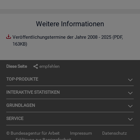
Weitere Informationen
Veröffentlichungstermine der Jahre 2008 - 2025 (PDF,
163KB)
Diese Seite
empfehlen
TOP-PRO­DUK­TE
IN­TER­AK­TI­VE STA­TIS­TI­KEN
GRUND­LA­GEN
SER­VICE
© Bundesagentur für Arbeit
Impressum
Datenschutz
Erklärung zur Barrierefreiheit