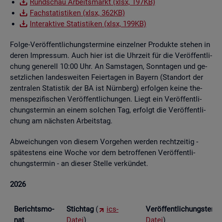
Rund­schau Ar­beits­markt (xlsx, 197KB)
Fach­sta­tis­ti­ken (xlsx, 362KB)
In­ter­ak­ti­ve Sta­tis­ti­ken (xlsx, 199KB)
Folge-Ver­öf­fent­li­chungs­ter­mi­ne ein­zel­ner Pro­duk­te ste­hen in
deren Im­pres­sum. Auch hier ist die Uhr­zeit für die Ver­öf­fent­li­
chung ge­ne­rell 10:00 Uhr. An Sams­ta­gen, Sonn­ta­gen und ge­
setz­li­chen lan­des­wei­ten Fei­er­ta­gen in Bay­ern (Stand­ort der
zen­tra­len Sta­tis­tik der BA ist Nürn­berg) er­fol­gen keine the­
men­spe­zi­fi­schen Ver­öf­fent­li­chun­gen. Liegt ein Ver­öf­fent­li­
chungs­ter­min an einem sol­chen Tag, er­folgt die Ver­öf­fent­li­
chung am nächs­ten Ar­beits­tag.
Ab­wei­chun­gen von die­sem Vor­ge­hen wer­den recht­zei­tig -
spä­tes­tens eine Woche vor dem be­trof­fe­nen Ver­öf­fent­li­
chungs­ter­min - an die­ser Stel­le ver­kün­det.
2026
Be­richts­mo­
Stich­tag
(
ics-
Ver­öf­fent­li­chungs­ter­
nat
Datei
)
Datei
)