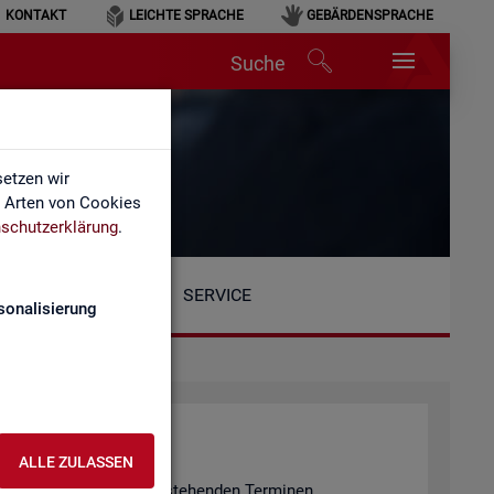
KONTAKT
LEICHTE SPRACHE
GEBÄRDENSPRACHE
Suche
etzen wir
e Arten von Cookies
schutzerklärung
.
SERVICE
sonalisierung
ALLE ZULASSEN
n er­fol­gen an den unten ste­hen­den Ter­mi­nen.