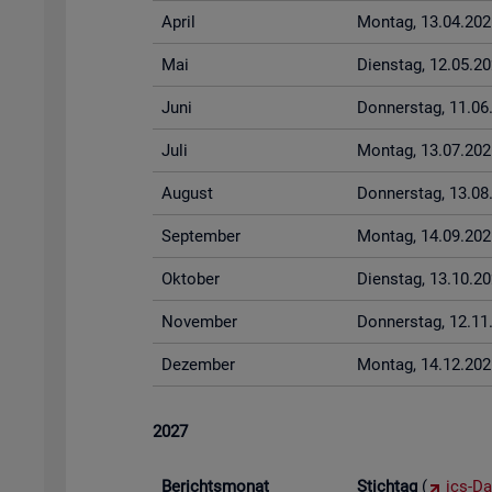
April
Mon­tag, 13.04.202
Mai
Diens­tag, 12.05.2
Juni
Don­ners­tag, 11.0
Juli
Mon­tag, 13.07.202
Au­gust
Don­ners­tag, 13.0
Sep­tem­ber
Mon­tag, 14.09.202
Ok­to­ber
Diens­tag, 13.10.2
No­vem­ber
Don­ners­tag, 12.1
De­zem­ber
Mon­tag, 14.12.202
2027
Be­richts­mo­nat
Stich­tag
(
ics-Da