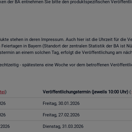
­ti­ken der BA ent­neh­men Sie bitte den pro­dukt­spe­zi­fi­schen Ver­öf­fent­l
o­duk­te ste­hen in deren Im­pres­sum. Auch hier ist die Uhr­zeit für die Ve
Fei­er­ta­gen in Bay­ern (Stand­ort der zen­tra­len Sta­tis­tik der BA ist Nü
ungs­ter­min an einem sol­chen Tag, er­folgt die Ver­öf­fent­li­chung am näch
t­zei­tig - spä­tes­tens eine Woche vor dem be­trof­fe­nen Ver­öf­fent­li­c
tei
)
Ver­öf­fent­li­chungs­ter­min (je­weils 10:00 Uhr)
(
026
Frei­tag, 30.01.2026
026
Frei­tag, 27.02.2026
3.2026
Diens­tag, 31.03.2026