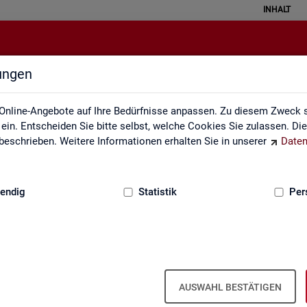
INHALT
lungen
Veröffentlichungskalender
Online-Angebote auf Ihre Bedürfnisse anpassen. Zu diesem Zweck s
in. Entscheiden Sie bitte selbst, welche Cookies Sie zulassen. Di
eschrieben. Weitere Informationen erhalten Sie in unserer
Daten
:
GRUNDLAGEN
endig
Statistik
Per
Ver­öf­fent­li­chungs­ka­len­der
AUSWAHL BESTÄTIGEN
ta­tis­ti­ken über den Ar­beits­markt in Deutsch­land und in den Re­gio­ne