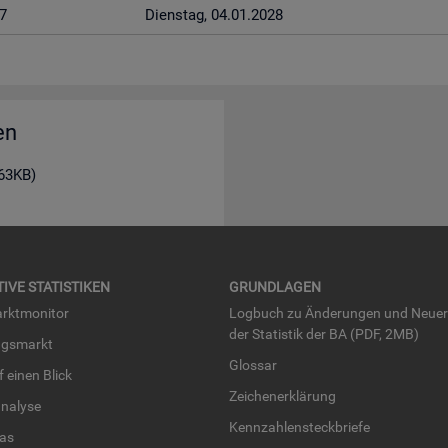
7
Diens­tag, 04.01.2028
en
163KB)
TI­VE STA­TIS­TI­KEN
GRUND­LA­GEN
rkt­mo­ni­tor
Log­buch zu Än­de­run­gen und Neue­
der Sta­tis­tik der BA (PDF, 2MB)
ngs­markt
Glos­sar
uf einen Blick
Zei­chen­er­klä­rung
na­ly­se
Kenn­zah­len­steck­brie­fe
­las