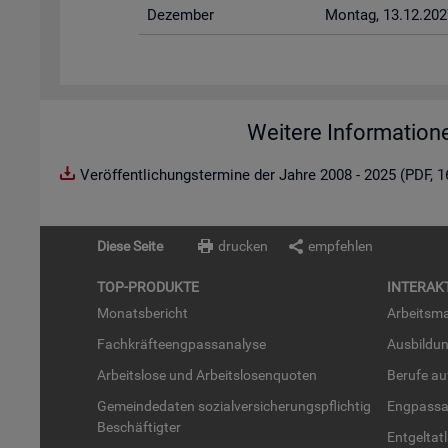
De­zem­ber
Mon­tag, 13.12.202
Weitere Information
Veröffentlichungstermine der Jahre 2008 - 2025 (PDF, 
Diese Seite
drucken
empfehlen
TOP-PRO­DUK­TE
IN­TER­AK­
Mo­nats­be­richt
Ar­beits­ma
Fach­kräf­te­eng­pass­ana­ly­se
Aus­bil­du
Ar­beits­lo­se und Ar­beits­lo­sen­quo­ten
Be­ru­fe a
Ge­mein­de­da­ten so­zi­al­ver­si­che­rungs­pflich­tig
Eng­pass­a
Be­schäf­tig­ter
Ent­gel­t­at