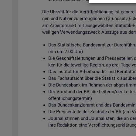
Die Uhr­zeit für die Ver­öf­fent­li­chung ist ge­ne­r
nen und Nut­zer zu er­mög­li­chen (Grund­satz 6 
am Ar­beits­markt mit aus­ge­wähl­ten Sta­tis­tik-Er
wei­li­gen Ver­wen­dungs­zweck Aus­zü­ge aus dem s
Das Sta­tis­ti­sche Bun­des­amt zur Durch­füh­ru
min um 7:00 Uhr)
Die Ge­schäfts­lei­tun­gen und Pres­se­stel­len de
ken für die je­wei­li­ge Re­gi­on, ab drei Tage v
Das In­sti­tut für Ar­beits­markt- und Be­rufs­
Das Fach­auf­sicht über die Sta­tis­tik aus­üben
Die Bun­des­bank im Rah­men der ab­ge­stimm­te
Der Vor­stand der BA, die Lei­te­rin/der Lei­ter
öf­fent­li­chungs­ter­min)
Das Bun­des­kanz­ler­amt und das Bun­des­mi­nis
Die Pres­se­stel­le der Zen­tra­le der BA (am Ve
Jour­na­lis­tin­nen und Jour­na­lis­ten, die an d
ihre Re­dak­ti­on eine Ver­pflich­tungs­er­klä­run