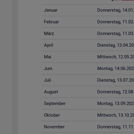
Ja­nu­ar
Don­ners­tag, 14.0
Fe­bru­ar
Don­ners­tag, 11.0
März
Don­ners­tag, 11.0
April
Diens­tag, 13.04.2
Mai
Mitt­woch, 12.05.2
Juni
Mon­tag, 14.06.202
Juli
Diens­tag, 13.07.2
Au­gust
Don­ners­tag, 12.0
Sep­tem­ber
Mon­tag, 13.09.202
Ok­to­ber
Mitt­woch, 13.10.2
No­vem­ber
Don­ners­tag, 11.1