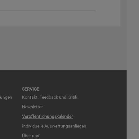
SER­VICE
run­gen
Kon­takt, Feed­back und Kri­tik
News­let­ter
Ver­öf­fent­li­chungs­ka­len­der
In­di­vi­du­el­le Aus­wer­tungs­an­lie­gen
Über uns