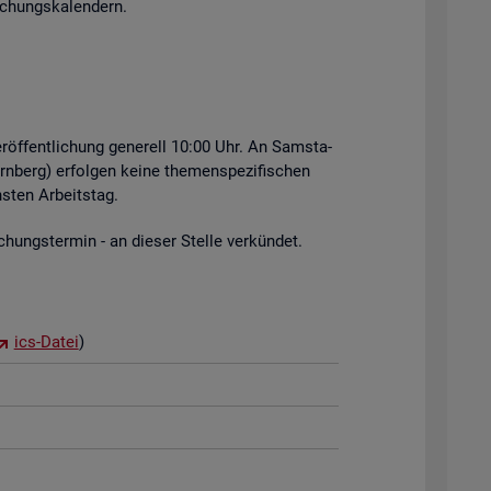
i­chungs­ka­len­dern.
r­öf­fent­li­chung ge­ne­rell 10:00 Uhr. An Sams­ta­
rn­berg) er­fol­gen keine the­men­spe­zi­fi­schen
s­ten Ar­beits­tag.
hungs­ter­min - an die­ser Stel­le ver­kün­det.
ics-Datei
)