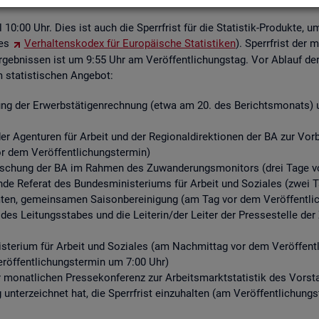
ell 10:00 Uhr. Dies ist auch die Sperr­frist für die Sta­tis­tik-Pro­duk­te, u
des
Ver­hal­tens­ko­dex für Eu­ro­päi­sche Sta­tis­ti­ken
). Sperr­frist der 
­geb­nis­sen ist um 9:55 Uhr am Ver­öf­fent­li­chungs­tag. Vor Ab­lauf der S
ta­tis­ti­schen An­ge­bot:
ng der Er­werbs­tä­ti­gen­rech­nung (etwa am 20. des Be­richts­mo­nats) un
r Agen­tu­ren für Ar­beit und der Re­gio­nal­di­rek­tio­nen der BA zur Vor­be­r
or dem Ver­öf­fent­li­chungs­ter­min)
for­schung der BA im Rah­men des Zu­wan­de­rungs­mo­ni­tors (drei Tage vo
­de Re­fe­rat des Bun­des­mi­nis­te­ri­ums für Ar­beit und So­zia­les (zwei 
n, ge­mein­sa­men Sai­son­be­rei­ni­gung (am Tag vor dem Ver­öf­fent­li­
 des Lei­tungs­sta­bes und die Lei­te­rin/der Lei­ter der Pres­se­stel­le 
­te­ri­um für Ar­beit und So­zia­les (am Nach­mit­tag vor dem Ver­öf­fent­l
r­öf­fent­li­chungs­ter­min um 7:00 Uhr)
er mo­nat­li­chen Pres­se­kon­fe­renz zur Ar­beits­markt­sta­tis­tik des Vor
g un­ter­zeich­net hat, die Sperr­frist ein­zu­hal­ten (am Ver­öf­fent­li­chun