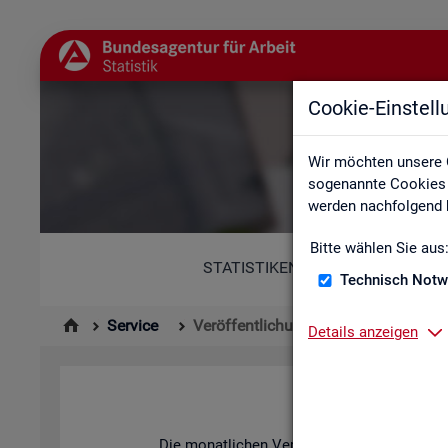
Cookie-Einstel
Wir möchten unsere 
sogenannte Cookies e
werden nachfolgend b
Bitte wählen Sie aus
STATISTIKEN
Technisch Notw
Service
Veröffentlichungskalender
Details anzeigen
Die mo­nat­li­chen Ver­öf­fent­li­chun­gen der S