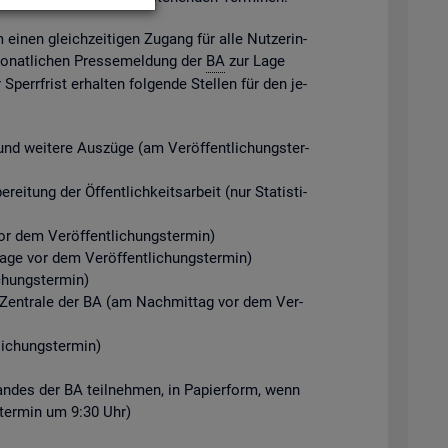
m einen gleich­zei­ti­gen Zu­gang für alle Nut­ze­rin­
mo­nat­li­chen Pres­se­mel­dung der
BA
zur Lage
perr­frist er­hal­ten fol­gen­de Stel­len für den je­
d wei­te­re Aus­zü­ge (am Ver­öf­fent­li­chungs­ter­
ei­tung der Öf­fent­lich­keits­ar­beit (nur Sta­tis­ti­
r dem Ver­öf­fent­li­chungs­ter­min)
Tage vor dem Ver­öf­fent­li­chungs­ter­min)
chungs­ter­min)
der Zen­tra­le der BA (am Nach­mit­tag vor dem Ver­
i­chungs­ter­min)
­stan­des der BA teil­neh­men, in Pa­pier­form, wenn
gs­ter­min um 9:30 Uhr)