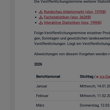
Die Ver­öf­fent­li­chungs­ter­mi­ne wei­te­rer Sta­tis
Rund­schau Ar­beits­markt (xlsx, 197KB)
Fach­sta­tis­ti­ken (xlsx, 362KB)
In­ter­ak­ti­ve Sta­tis­ti­ken (xlsx, 199KB)
Folge-Ver­öf­fent­li­chungs­ter­mi­ne ein­zel­ner Pr
gen, Sonn­ta­gen und ge­setz­li­chen lan­des­wei­ten 
Ver­öf­fent­li­chun­gen. Liegt ein Ver­öf­fent­li­ch
Ab­wei­chun­gen von die­sem Vor­ge­hen wer­den rech
2026
Be­richts­mo­nat
Stich­tag
(
ics-Da
Ja­nu­ar
Mitt­woch, 14.01.2
Fe­bru­ar
Mitt­woch, 11.02.2
März
Don­ners­tag, 12.0