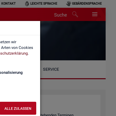
KONTAKT
LEICHTE SPRACHE
GEBÄRDENSPRACHE
Suche
etzen wir
e Arten von Cookies
schutzerklärung
.
SERVICE
sonalisierung
ALLE ZULASSEN
n er­fol­gen an den unten ste­hen­den Ter­mi­nen.