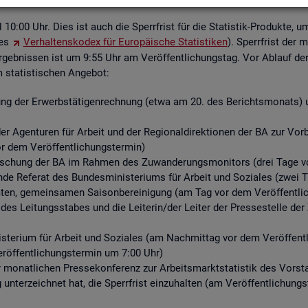
ell 10:00 Uhr. Dies ist auch die Sperr­frist für die Sta­tis­tik-Pro­duk­te, u
des
Ver­hal­tens­ko­dex für Eu­ro­päi­sche Sta­tis­ti­ken
). Sperr­frist der 
­geb­nis­sen ist um 9:55 Uhr am Ver­öf­fent­li­chungs­tag. Vor Ab­lauf der S
ta­tis­ti­schen An­ge­bot:
ng der Er­werbs­tä­ti­gen­rech­nung (etwa am 20. des Be­richts­mo­nats) un
r Agen­tu­ren für Ar­beit und der Re­gio­nal­di­rek­tio­nen der BA zur Vor­be­r
or dem Ver­öf­fent­li­chungs­ter­min)
for­schung der BA im Rah­men des Zu­wan­de­rungs­mo­ni­tors (drei Tage vo
­de Re­fe­rat des Bun­des­mi­nis­te­ri­ums für Ar­beit und So­zia­les (zwei 
n, ge­mein­sa­men Sai­son­be­rei­ni­gung (am Tag vor dem Ver­öf­fent­li­
 des Lei­tungs­sta­bes und die Lei­te­rin/der Lei­ter der Pres­se­stel­le 
­te­ri­um für Ar­beit und So­zia­les (am Nach­mit­tag vor dem Ver­öf­fent­l
r­öf­fent­li­chungs­ter­min um 7:00 Uhr)
er mo­nat­li­chen Pres­se­kon­fe­renz zur Ar­beits­markt­sta­tis­tik des Vor
g un­ter­zeich­net hat, die Sperr­frist ein­zu­hal­ten (am Ver­öf­fent­li­chun