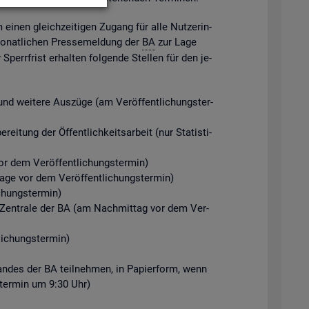
m einen gleich­zei­ti­gen Zu­gang für alle Nut­ze­rin­
mo­nat­li­chen Pres­se­mel­dung der
BA
zur Lage
perr­frist er­hal­ten fol­gen­de Stel­len für den je­
d wei­te­re Aus­zü­ge (am Ver­öf­fent­li­chungs­ter­
ei­tung der Öf­fent­lich­keits­ar­beit (nur Sta­tis­ti­
r dem Ver­öf­fent­li­chungs­ter­min)
Tage vor dem Ver­öf­fent­li­chungs­ter­min)
chungs­ter­min)
der Zen­tra­le der BA (am Nach­mit­tag vor dem Ver­
i­chungs­ter­min)
­stan­des der BA teil­neh­men, in Pa­pier­form, wenn
gs­ter­min um 9:30 Uhr)