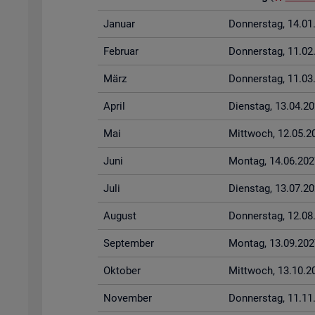
Ja­nu­ar
Don­ners­tag, 14.0
Fe­bru­ar
Don­ners­tag, 11.0
März
Don­ners­tag, 11.0
April
Diens­tag, 13.04.2
Mai
Mitt­woch, 12.05.2
Juni
Mon­tag, 14.06.202
Juli
Diens­tag, 13.07.2
Au­gust
Don­ners­tag, 12.0
Sep­tem­ber
Mon­tag, 13.09.202
Ok­to­ber
Mitt­woch, 13.10.2
No­vem­ber
Don­ners­tag, 11.1