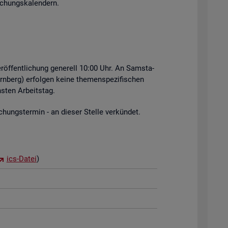
i­chungs­ka­len­dern.
r­öf­fent­li­chung ge­ne­rell 10:00 Uhr. An Sams­ta­
rn­berg) er­fol­gen keine the­men­spe­zi­fi­schen
s­ten Ar­beits­tag.
hungs­ter­min - an die­ser Stel­le ver­kün­det.
ics-Datei
)