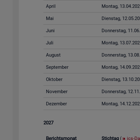
April
Mon­tag, 13.04.202
Mai
Diens­tag, 12.05.2
Juni
Don­ners­tag, 11.0
Juli
Mon­tag, 13.07.202
Au­gust
Don­ners­tag, 13.0
Sep­tem­ber
Mon­tag, 14.09.202
Ok­to­ber
Diens­tag, 13.10.2
No­vem­ber
Don­ners­tag, 12.1
De­zem­ber
Mon­tag, 14.12.202
2027
Be­richts­mo­nat
Stich­tag
(
ics-Da