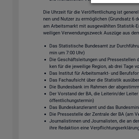
Die Uhr­zeit für die Ver­öf­fent­li­chung ist ge­ne­r
nen und Nut­zer zu er­mög­li­chen (Grund­satz 6 
am Ar­beits­markt mit aus­ge­wähl­ten Sta­tis­tik-Er
wei­li­gen Ver­wen­dungs­zweck Aus­zü­ge aus dem s
Das Sta­tis­ti­sche Bun­des­amt zur Durch­füh­ru
min um 7:00 Uhr)
Die Ge­schäfts­lei­tun­gen und Pres­se­stel­len de
ken für die je­wei­li­ge Re­gi­on, ab drei Tage v
Das In­sti­tut für Ar­beits­markt- und Be­rufs­
Das Fach­auf­sicht über die Sta­tis­tik aus­üben
Die Bun­des­bank im Rah­men der ab­ge­stimm­te
Der Vor­stand der BA, die Lei­te­rin/der Lei­ter
öf­fent­li­chungs­ter­min)
Das Bun­des­kanz­ler­amt und das Bun­des­mi­nis
Die Pres­se­stel­le der Zen­tra­le der BA (am Ve
Jour­na­lis­tin­nen und Jour­na­lis­ten, die an d
ihre Re­dak­ti­on eine Ver­pflich­tungs­er­klä­run