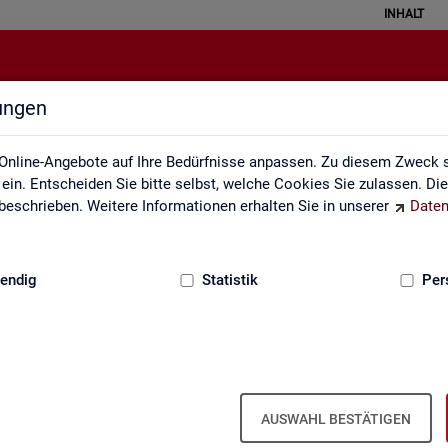
INHALT
lungen
Veröffentlichungskalender
Online-Angebote auf Ihre Bedürfnisse anpassen. Zu diesem Zweck s
in. Entscheiden Sie bitte selbst, welche Cookies Sie zulassen. Di
eschrieben. Weitere Informationen erhalten Sie in unserer
Daten
:
GRUNDLAGEN
endig
Statistik
Per
Ver­öf­fent­li­chungs­ka­len­der
AUSWAHL BESTÄTIGEN
ta­tis­ti­ken über den Ar­beits­markt in Deutsch­land und in den Re­gio­ne