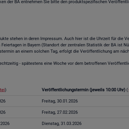
­ti­ken der BA ent­neh­men Sie bitte den pro­dukt­spe­zi­fi­schen Ver­öf­fent­l
o­duk­te ste­hen in deren Im­pres­sum. Auch hier ist die Uhr­zeit für die Ve
Fei­er­ta­gen in Bay­ern (Stand­ort der zen­tra­len Sta­tis­tik der BA ist Nü
ungs­ter­min an einem sol­chen Tag, er­folgt die Ver­öf­fent­li­chung am näch
t­zei­tig - spä­tes­tens eine Woche vor dem be­trof­fe­nen Ver­öf­fent­li­c
tei
)
Ver­öf­fent­li­chungs­ter­min (je­weils 10:00 Uhr)
(
026
Frei­tag, 30.01.2026
026
Frei­tag, 27.02.2026
3.2026
Diens­tag, 31.03.2026