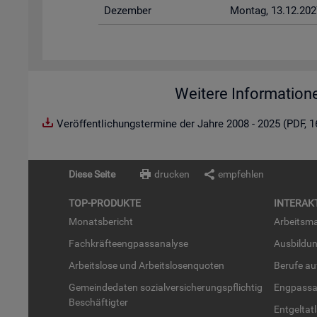
De­zem­ber
Mon­tag, 13.12.202
Weitere Information
Veröffentlichungstermine der Jahre 2008 - 2025 (PDF, 
Diese Seite
drucken
empfehlen
TOP-PRO­DUK­TE
IN­TER­AK­
Mo­nats­be­richt
Ar­beits­ma
Fach­kräf­te­eng­pass­ana­ly­se
Aus­bil­du
Ar­beits­lo­se und Ar­beits­lo­sen­quo­ten
Be­ru­fe a
Ge­mein­de­da­ten so­zi­al­ver­si­che­rungs­pflich­tig
Eng­pass­a
Be­schäf­tig­ter
Ent­gel­t­at