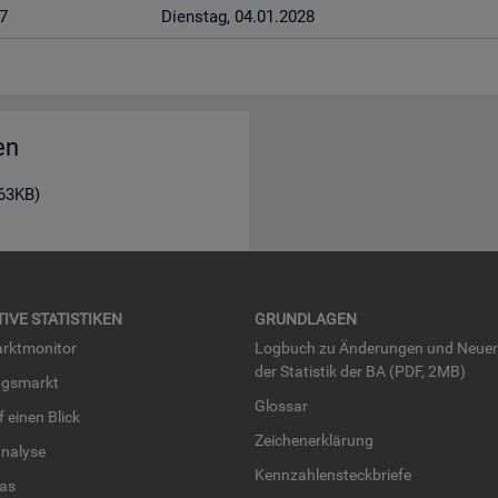
7
Diens­tag, 04.01.2028
en
163KB)
TI­VE STA­TIS­TI­KEN
GRUND­LA­GEN
rkt­mo­ni­tor
Log­buch zu Än­de­run­gen und Neue­
der Sta­tis­tik der BA (PDF, 2MB)
ngs­markt
Glos­sar
uf einen Blick
Zei­chen­er­klä­rung
na­ly­se
Kenn­zah­len­steck­brie­fe
­las