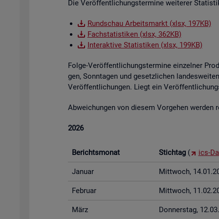
Die Ver­öf­fent­li­chungs­ter­mi­ne wei­te­rer Sta­tis
Rund­schau Ar­beits­markt (xlsx, 197KB)
Fach­sta­tis­ti­ken (xlsx, 362KB)
In­ter­ak­ti­ve Sta­tis­ti­ken (xlsx, 199KB)
Folge-Ver­öf­fent­li­chungs­ter­mi­ne ein­zel­ner Pr
gen, Sonn­ta­gen und ge­setz­li­chen lan­des­wei­ten 
Ver­öf­fent­li­chun­gen. Liegt ein Ver­öf­fent­li­ch
Ab­wei­chun­gen von die­sem Vor­ge­hen wer­den rech
2026
Be­richts­mo­nat
Stich­tag
(
ics-Da
Ja­nu­ar
Mitt­woch, 14.01.2
Fe­bru­ar
Mitt­woch, 11.02.2
März
Don­ners­tag, 12.0