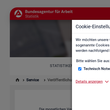
Cookie-Einstel
Wir möchten unsere 
sogenannte Cookies e
werden nachfolgend b
Bitte wählen Sie aus
STATISTIKEN
Technisch Notw
Service
Veröffentlichungskalender
Details anzeigen
Die mo­nat­li­chen Ver­öf­fent­li­chun­gen der S