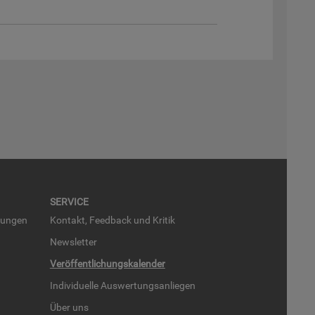
SER­VICE
run­gen
Kon­takt, Feed­back und Kri­tik
News­let­ter
Ver­öf­fent­li­chungs­ka­len­der
In­di­vi­du­el­le Aus­wer­tungs­an­lie­gen
Über uns