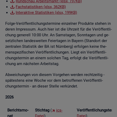
Rund­schau Ar­beits­markt (xlsx, 197KB)
Fach­sta­tis­ti­ken (xlsx, 362KB)
In­ter­ak­ti­ve Sta­tis­ti­ken (xlsx, 199KB)
Folge-Ver­öf­fent­li­chungs­ter­mi­ne ein­zel­ner Pro­duk­te ste­hen in
deren Im­pres­sum. Auch hier ist die Uhr­zeit für die Ver­öf­fent­li­
chung ge­ne­rell 10:00 Uhr. An Sams­ta­gen, Sonn­ta­gen und ge­
setz­li­chen lan­des­wei­ten Fei­er­ta­gen in Bay­ern (Stand­ort der
zen­tra­len Sta­tis­tik der BA ist Nürn­berg) er­fol­gen keine the­
men­spe­zi­fi­schen Ver­öf­fent­li­chun­gen. Liegt ein Ver­öf­fent­li­
chungs­ter­min an einem sol­chen Tag, er­folgt die Ver­öf­fent­li­
chung am nächs­ten Ar­beits­tag.
Ab­wei­chun­gen von die­sem Vor­ge­hen wer­den recht­zei­tig -
spä­tes­tens eine Woche vor dem be­trof­fe­nen Ver­öf­fent­li­
chungs­ter­min - an die­ser Stel­le ver­kün­det.
2026
Be­richts­mo­
Stich­tag
(
ics-
Ver­öf­fent­li­chungs­ter­
nat
Datei
)
Datei
)