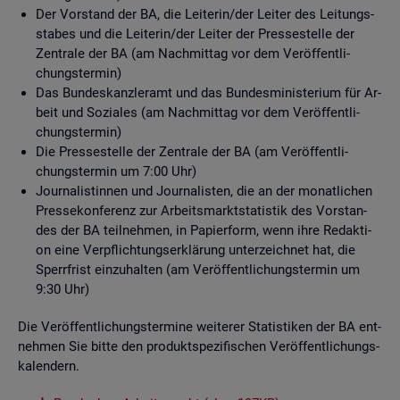
Der Vor­stand der BA, die Lei­te­rin/der Lei­ter des Lei­tungs­
sta­bes und die Lei­te­rin/der Lei­ter der Pres­se­stel­le der
Zen­tra­le der BA (am Nach­mit­tag vor dem Ver­öf­fent­li­
chungs­ter­min)
Das Bun­des­kanz­ler­amt und das Bun­des­mi­nis­te­ri­um für Ar­
beit und So­zia­les (am Nach­mit­tag vor dem Ver­öf­fent­li­
chungs­ter­min)
Die Pres­se­stel­le der Zen­tra­le der BA (am Ver­öf­fent­li­
chungs­ter­min um 7:00 Uhr)
Jour­na­lis­tin­nen und Jour­na­lis­ten, die an der mo­nat­li­chen
Pres­se­kon­fe­renz zur Ar­beits­markt­sta­tis­tik des Vor­stan­
des der BA teil­neh­men, in Pa­pier­form, wenn ihre Re­dak­ti­
on eine Ver­pflich­tungs­er­klä­rung un­ter­zeich­net hat, die
Sperr­frist ein­zu­hal­ten (am Ver­öf­fent­li­chungs­ter­min um
9:30 Uhr)
Die Ver­öf­fent­li­chungs­ter­mi­ne wei­te­rer Sta­tis­ti­ken der BA ent­
neh­men Sie bitte den pro­dukt­spe­zi­fi­schen Ver­öf­fent­li­chungs­
ka­len­dern.