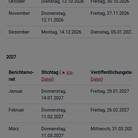
Ok­to­ber
Diens­tag, 13.10.2026
Frei­tag, 30.10.2026
No­vem­ber
Don­ners­tag,
Frei­tag, 27.11.2026
12.11.2026
De­zem­ber
Mon­tag, 14.12.2026
Diens­tag, 05.01.2027
2027
Be­richts­mo­
Stich­tag
(
ics-
Ver­öf­fent­li­chungs­ter­
nat
Datei
)
Datei
)
Ja­nu­ar
Don­ners­tag,
Frei­tag, 29.01.2027
14.01.2027
Fe­bru­ar
Don­ners­tag,
Frei­tag, 26.02.2027
11.02.2027
März
Don­ners­tag,
Mitt­woch, 31.03.2027
11.03.2027