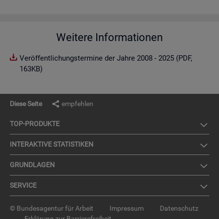
Weitere Informationen
Veröffentlichungstermine der Jahre 2008 - 2025 (PDF,
163KB)
Diese Seite
empfehlen
TOP-PRO­DUK­TE
IN­TER­AK­TI­VE STA­TIS­TI­KEN
GRUND­LA­GEN
SER­VICE
© Bundesagentur für Arbeit
Impressum
Datenschutz
Erklärung zur Barrierefreiheit