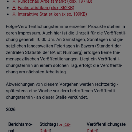
Rund­schau Ar­beits­markt (xlsx, 197KB)
Fach­sta­tis­ti­ken (xlsx, 362KB)
In­ter­ak­ti­ve Sta­tis­ti­ken (xlsx, 199KB)
Folge-Ver­öf­fent­li­chungs­ter­mi­ne ein­zel­ner Pro­duk­te ste­hen in
deren Im­pres­sum. Auch hier ist die Uhr­zeit für die Ver­öf­fent­li­
chung ge­ne­rell 10:00 Uhr. An Sams­ta­gen, Sonn­ta­gen und ge­
setz­li­chen lan­des­wei­ten Fei­er­ta­gen in Bay­ern (Stand­ort der
zen­tra­len Sta­tis­tik der BA ist Nürn­berg) er­fol­gen keine the­
men­spe­zi­fi­schen Ver­öf­fent­li­chun­gen. Liegt ein Ver­öf­fent­li­
chungs­ter­min an einem sol­chen Tag, er­folgt die Ver­öf­fent­li­
chung am nächs­ten Ar­beits­tag.
Ab­wei­chun­gen von die­sem Vor­ge­hen wer­den recht­zei­tig -
spä­tes­tens eine Woche vor dem be­trof­fe­nen Ver­öf­fent­li­
chungs­ter­min - an die­ser Stel­le ver­kün­det.
2026
Be­richts­mo­
Stich­tag
(
ics-
Ver­öf­fent­li­chungs­ter­
nat
Datei
)
Datei
)