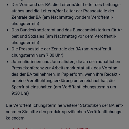
Der Vor­stand der BA, die Lei­te­rin/der Lei­ter des Lei­tungs­
sta­bes und die Lei­te­rin/der Lei­ter der Pres­se­stel­le der
Zen­tra­le der BA (am Nach­mit­tag vor dem Ver­öf­fent­li­
chungs­ter­min)
Das Bun­des­kanz­ler­amt und das Bun­des­mi­nis­te­ri­um für Ar­
beit und So­zia­les (am Nach­mit­tag vor dem Ver­öf­fent­li­
chungs­ter­min)
Die Pres­se­stel­le der Zen­tra­le der BA (am Ver­öf­fent­li­
chungs­ter­min um 7:00 Uhr)
Jour­na­lis­tin­nen und Jour­na­lis­ten, die an der mo­nat­li­chen
Pres­se­kon­fe­renz zur Ar­beits­markt­sta­tis­tik des Vor­stan­
des der BA teil­neh­men, in Pa­pier­form, wenn ihre Re­dak­ti­
on eine Ver­pflich­tungs­er­klä­rung un­ter­zeich­net hat, die
Sperr­frist ein­zu­hal­ten (am Ver­öf­fent­li­chungs­ter­min um
9:30 Uhr)
Die Ver­öf­fent­li­chungs­ter­mi­ne wei­te­rer Sta­tis­ti­ken der BA ent­
neh­men Sie bitte den pro­dukt­spe­zi­fi­schen Ver­öf­fent­li­chungs­
ka­len­dern.