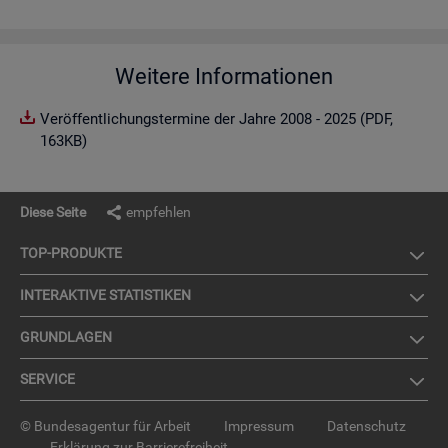
Weitere Informationen
Veröffentlichungstermine der Jahre 2008 - 2025 (PDF,
163KB)
Diese Seite
empfehlen
TOP-PRO­DUK­TE
IN­TER­AK­TI­VE STA­TIS­TI­KEN
GRUND­LA­GEN
SER­VICE
© Bundesagentur für Arbeit
Impressum
Datenschutz
Erklärung zur Barrierefreiheit