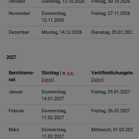
Ok­to­ber
Diens­tag, 13.10.2026
Frei­tag, 30.10.2026
No­vem­ber
Don­ners­tag,
Frei­tag, 27.11.2026
12.11.2026
De­zem­ber
Mon­tag, 14.12.2026
Diens­tag, 05.01.2027
2027
Be­richts­mo­
Stich­tag
(
ics-
Ver­öf­fent­li­chungs­ter­
nat
Datei
)
Datei
)
Ja­nu­ar
Don­ners­tag,
Frei­tag, 29.01.2027
14.01.2027
Fe­bru­ar
Don­ners­tag,
Frei­tag, 26.02.2027
11.02.2027
März
Don­ners­tag,
Mitt­woch, 31.03.2027
11.03.2027