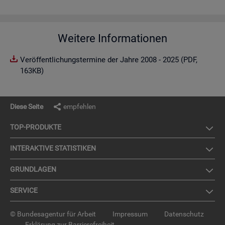
Weitere Informationen
Veröffentlichungstermine der Jahre 2008 - 2025 (PDF,
163KB)
Diese Seite
empfehlen
TOP-PRO­DUK­TE
IN­TER­AK­TI­VE STA­TIS­TI­KEN
GRUND­LA­GEN
SER­VICE
© Bundesagentur für Arbeit
Impressum
Datenschutz
Erklärung zur Barrierefreiheit