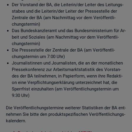
Der Vor­stand der BA, die Lei­te­rin/der Lei­ter des Lei­tungs­
sta­bes und die Lei­te­rin/der Lei­ter der Pres­se­stel­le der
Zen­tra­le der BA (am Nach­mit­tag vor dem Ver­öf­fent­li­
chungs­ter­min)
Das Bun­des­kanz­ler­amt und das Bun­des­mi­nis­te­ri­um für Ar­
beit und So­zia­les (am Nach­mit­tag vor dem Ver­öf­fent­li­
chungs­ter­min)
Die Pres­se­stel­le der Zen­tra­le der BA (am Ver­öf­fent­li­
chungs­ter­min um 7:00 Uhr)
Jour­na­lis­tin­nen und Jour­na­lis­ten, die an der mo­nat­li­chen
Pres­se­kon­fe­renz zur Ar­beits­markt­sta­tis­tik des Vor­stan­
des der BA teil­neh­men, in Pa­pier­form, wenn ihre Re­dak­ti­
on eine Ver­pflich­tungs­er­klä­rung un­ter­zeich­net hat, die
Sperr­frist ein­zu­hal­ten (am Ver­öf­fent­li­chungs­ter­min um
9:30 Uhr)
Die Ver­öf­fent­li­chungs­ter­mi­ne wei­te­rer Sta­tis­ti­ken der BA ent­
neh­men Sie bitte den pro­dukt­spe­zi­fi­schen Ver­öf­fent­li­chungs­
ka­len­dern.