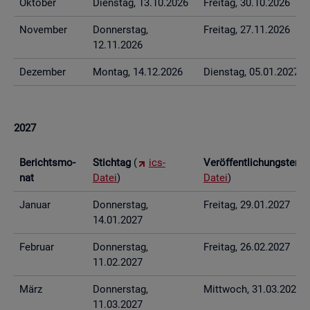
Ok­to­ber
Diens­tag, 13.10.2026
Frei­tag, 30.10.2026
No­vem­ber
Don­ners­tag,
Frei­tag, 27.11.2026
12.11.2026
De­zem­ber
Mon­tag, 14.12.2026
Diens­tag, 05.01.2027
2027
Be­richts­mo­
Stich­tag
(
ics-
Ver­öf­fent­li­chungs­ter­
nat
Datei
)
Datei
)
Ja­nu­ar
Don­ners­tag,
Frei­tag, 29.01.2027
14.01.2027
Fe­bru­ar
Don­ners­tag,
Frei­tag, 26.02.2027
11.02.2027
März
Don­ners­tag,
Mitt­woch, 31.03.2027
11.03.2027