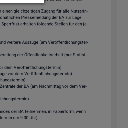
m einen gleich­zei­ti­gen Zu­gang für alle Nut­ze­rin­
mo­nat­li­chen Pres­se­mel­dung der
BA
zur Lage
perr­frist er­hal­ten fol­gen­de Stel­len für den je­
d wei­te­re Aus­zü­ge (am Ver­öf­fent­li­chungs­ter­
ei­tung der Öf­fent­lich­keits­ar­beit (nur Sta­tis­ti­
r dem Ver­öf­fent­li­chungs­ter­min)
Tage vor dem Ver­öf­fent­li­chungs­ter­min)
chungs­ter­min)
der Zen­tra­le der BA (am Nach­mit­tag vor dem Ver­
i­chungs­ter­min)
­stan­des der BA teil­neh­men, in Pa­pier­form, wenn
gs­ter­min um 9:30 Uhr)