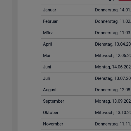
Ja­nu­ar
Don­ners­tag, 14.0
Fe­bru­ar
Don­ners­tag, 11.0
März
Don­ners­tag, 11.0
April
Diens­tag, 13.04.2
Mai
Mitt­woch, 12.05.2
Juni
Mon­tag, 14.06.202
Juli
Diens­tag, 13.07.2
Au­gust
Don­ners­tag, 12.0
Sep­tem­ber
Mon­tag, 13.09.202
Ok­to­ber
Mitt­woch, 13.10.2
No­vem­ber
Don­ners­tag, 11.1