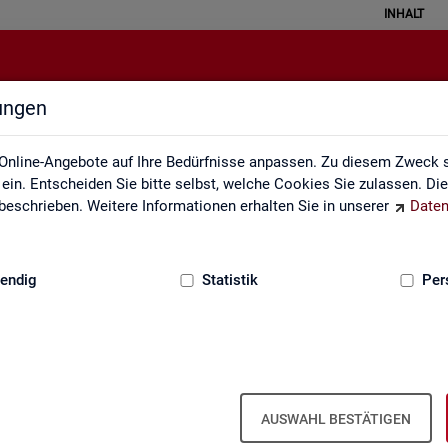
INHALT
lungen
Veröffentlichungskalender
Online-Angebote auf Ihre Bedürfnisse anpassen. Zu diesem Zweck s
in. Entscheiden Sie bitte selbst, welche Cookies Sie zulassen. Di
eschrieben. Weitere Informationen erhalten Sie in unserer
Daten
:
GRUNDLAGEN
endig
Statistik
Per
Ver­öf­fent­li­chungs­ka­len­der
AUSWAHL BESTÄTIGEN
ta­tis­ti­ken über den Ar­beits­markt in Deutsch­land und in den Re­gio­ne