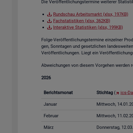
Die Ver­öf­fent­li­chungs­ter­mi­ne wei­te­rer Sta­tis
Rund­schau Ar­beits­markt (xlsx, 197KB)
Fach­sta­tis­ti­ken (xlsx, 362KB)
In­ter­ak­ti­ve Sta­tis­ti­ken (xlsx, 199KB)
Folge-Ver­öf­fent­li­chungs­ter­mi­ne ein­zel­ner Pr
gen, Sonn­ta­gen und ge­setz­li­chen lan­des­wei­ten 
Ver­öf­fent­li­chun­gen. Liegt ein Ver­öf­fent­li­ch
Ab­wei­chun­gen von die­sem Vor­ge­hen wer­den rech
2026
Be­richts­mo­nat
Stich­tag
(
ics-Da
Ja­nu­ar
Mitt­woch, 14.01.2
Fe­bru­ar
Mitt­woch, 11.02.2
März
Don­ners­tag, 12.0