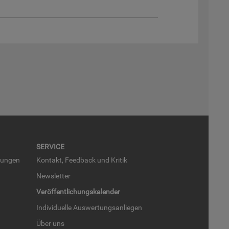
SER­VICE
run­gen
Kon­takt, Feed­back und Kri­tik
News­let­ter
Ver­öf­fent­li­chungs­ka­len­der
In­di­vi­du­el­le Aus­wer­tungs­an­lie­gen
Über uns