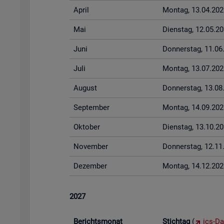
April
Mon­tag, 13.04.202
Mai
Diens­tag, 12.05.2
Juni
Don­ners­tag, 11.0
Juli
Mon­tag, 13.07.202
Au­gust
Don­ners­tag, 13.0
Sep­tem­ber
Mon­tag, 14.09.202
Ok­to­ber
Diens­tag, 13.10.2
No­vem­ber
Don­ners­tag, 12.1
De­zem­ber
Mon­tag, 14.12.202
2027
Be­richts­mo­nat
Stich­tag
(
ics-Da