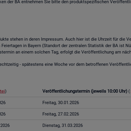
­ti­ken der BA ent­neh­men Sie bitte den pro­dukt­spe­zi­fi­schen Ver­öf­fent­l
o­duk­te ste­hen in deren Im­pres­sum. Auch hier ist die Uhr­zeit für die Ve
Fei­er­ta­gen in Bay­ern (Stand­ort der zen­tra­len Sta­tis­tik der BA ist Nü
ungs­ter­min an einem sol­chen Tag, er­folgt die Ver­öf­fent­li­chung am näch
t­zei­tig - spä­tes­tens eine Woche vor dem be­trof­fe­nen Ver­öf­fent­li­c
tei
)
Ver­öf­fent­li­chungs­ter­min (je­weils 10:00 Uhr)
(
026
Frei­tag, 30.01.2026
026
Frei­tag, 27.02.2026
3.2026
Diens­tag, 31.03.2026