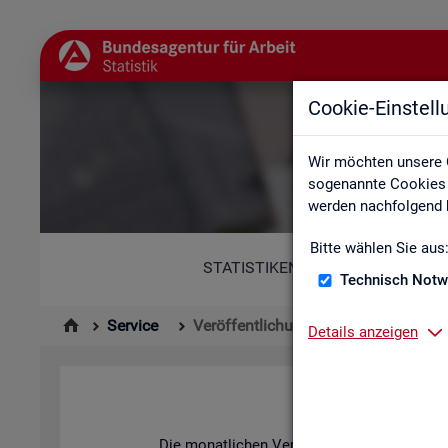
Cookie-Einstel
Wir möchten unsere 
sogenannte Cookies e
werden nachfolgend b
Bitte wählen Sie aus
STATISTIKEN
Technisch Notw
Service
Veröffentlichungskalender
Details anzeigen
Die mo­nat­li­chen Ver­öf­fent­li­chun­gen der S