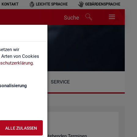
KONTAKT
LEICHTE SPRACHE
GEBÄRDENSPRACHE
Suche
etzen wir
e Arten von Cookies
schutzerklärung
.
SERVICE
sonalisierung
ALLE ZULASSEN
n er­fol­gen an den unten ste­hen­den Ter­mi­nen.