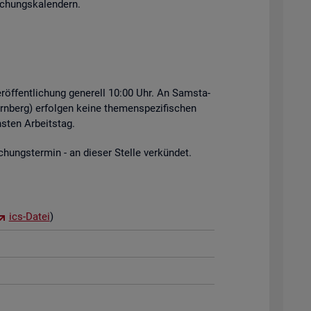
i­chungs­ka­len­dern.
r­öf­fent­li­chung ge­ne­rell 10:00 Uhr. An Sams­ta­
rn­berg) er­fol­gen keine the­men­spe­zi­fi­schen
s­ten Ar­beits­tag.
hungs­ter­min - an die­ser Stel­le ver­kün­det.
ics-Datei
)