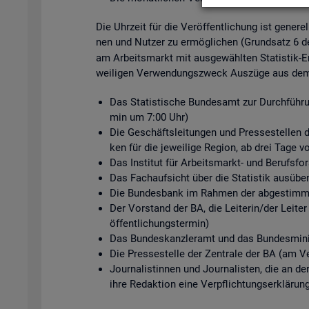
Die Uhr­zeit für die Ver­öf­fent­li­chung ist ge­ne­r
nen und Nut­zer zu er­mög­li­chen (Grund­satz 6 
am Ar­beits­markt mit aus­ge­wähl­ten Sta­tis­tik-Er
wei­li­gen Ver­wen­dungs­zweck Aus­zü­ge aus dem s
Das Sta­tis­ti­sche Bun­des­amt zur Durch­füh­ru
min um 7:00 Uhr)
Die Ge­schäfts­lei­tun­gen und Pres­se­stel­len de
ken für die je­wei­li­ge Re­gi­on, ab drei Tage v
Das In­sti­tut für Ar­beits­markt- und Be­rufs­
Das Fach­auf­sicht über die Sta­tis­tik aus­üben
Die Bun­des­bank im Rah­men der ab­ge­stimm­te
Der Vor­stand der BA, die Lei­te­rin/der Lei­ter
öf­fent­li­chungs­ter­min)
Das Bun­des­kanz­ler­amt und das Bun­des­mi­nis
Die Pres­se­stel­le der Zen­tra­le der BA (am Ve
Jour­na­lis­tin­nen und Jour­na­lis­ten, die an d
ihre Re­dak­ti­on eine Ver­pflich­tungs­er­klä­run