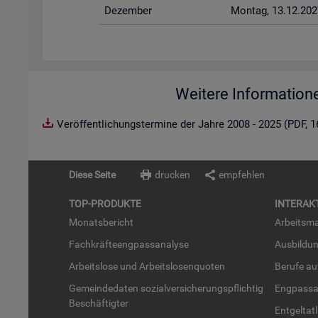
De­zem­ber
Mon­tag, 13.12.202
Weitere Information
Veröffentlichungstermine der Jahre 2008 - 2025 (PDF, 
Diese Seite
drucken
empfehlen
TOP-PRO­DUK­TE
IN­TER­AK­
Mo­nats­be­richt
Ar­beits­ma
Fach­kräf­te­eng­pass­ana­ly­se
Aus­bil­du
Ar­beits­lo­se und Ar­beits­lo­sen­quo­ten
Be­ru­fe a
Ge­mein­de­da­ten so­zi­al­ver­si­che­rungs­pflich­tig
Eng­pass­a
Be­schäf­tig­ter
Ent­gel­t­at