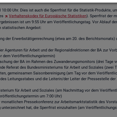
ell 10:00 Uhr. Dies ist auch die Sperr­frist für die Sta­tis­tik-Pro­duk­te, u
des
Ver­hal­tens­ko­dex für Eu­ro­päi­sche Sta­tis­ti­ken
). Sperr­frist der 
­geb­nis­sen ist um 9:55 Uhr am Ver­öf­fent­li­chungs­tag. Vor Ab­lauf der S
ta­tis­ti­schen An­ge­bot:
ng der Er­werbs­tä­ti­gen­rech­nung (etwa am 20. des Be­richts­mo­nats) un
r Agen­tu­ren für Ar­beit und der Re­gio­nal­di­rek­tio­nen der BA zur Vor­be­r
or dem Ver­öf­fent­li­chungs­ter­min)
for­schung der BA im Rah­men des Zu­wan­de­rungs­mo­ni­tors (drei Tage vo
­de Re­fe­rat des Bun­des­mi­nis­te­ri­ums für Ar­beit und So­zia­les (zwei 
n, ge­mein­sa­men Sai­son­be­rei­ni­gung (am Tag vor dem Ver­öf­fent­li­
 des Lei­tungs­sta­bes und die Lei­te­rin/der Lei­ter der Pres­se­stel­le 
­te­ri­um für Ar­beit und So­zia­les (am Nach­mit­tag vor dem Ver­öf­fent­l
r­öf­fent­li­chungs­ter­min um 7:00 Uhr)
er mo­nat­li­chen Pres­se­kon­fe­renz zur Ar­beits­markt­sta­tis­tik des Vor
g un­ter­zeich­net hat, die Sperr­frist ein­zu­hal­ten (am Ver­öf­fent­li­chun