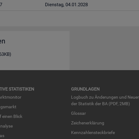
7
Diens­tag, 04.01.2028
en
163KB)
TI­VE STA­TIS­TI­KEN
GRUND­LA­GEN
rkt­mo­ni­tor
Log­buch zu Än­de­run­gen und Neue­
der Sta­tis­tik der BA (PDF, 2MB)
ngs­markt
Glos­sar
uf einen Blick
Zei­chen­er­klä­rung
na­ly­se
Kenn­zah­len­steck­brie­fe
­las