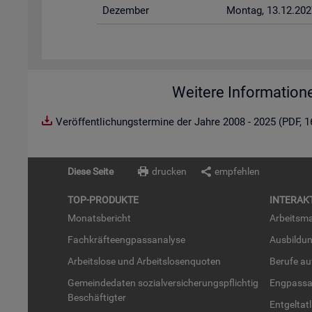
De­zem­ber
Mon­tag, 13.12.202
Weitere Information
Veröffentlichungstermine der Jahre 2008 - 2025 (PDF, 
Diese Seite
drucken
empfehlen
TOP-PRO­DUK­TE
IN­TER­AK­
Mo­nats­be­richt
Ar­beits­ma
Fach­kräf­te­eng­pass­ana­ly­se
Aus­bil­du
Ar­beits­lo­se und Ar­beits­lo­sen­quo­ten
Be­ru­fe a
Ge­mein­de­da­ten so­zi­al­ver­si­che­rungs­pflich­tig
Eng­pass­a
Be­schäf­tig­ter
Ent­gel­t­at