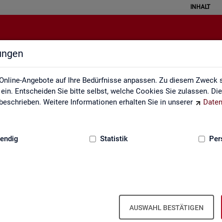
INHALT
lungen
Veröffentlichungskalender
Online-Angebote auf Ihre Bedürfnisse anpassen. Zu diesem Zweck s
in. Entscheiden Sie bitte selbst, welche Cookies Sie zulassen. Di
eschrieben. Weitere Informationen erhalten Sie in unserer
Daten
:
GRUNDLAGEN
endig
Statistik
Per
Ver­öf­fent­li­chungs­ka­len­der
AUSWAHL BESTÄTIGEN
ta­tis­ti­ken über den Ar­beits­markt in Deutsch­land und in den Re­gio­ne