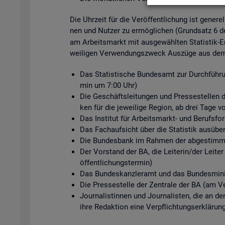
Die Uhr­zeit für die Ver­öf­fent­li­chung ist ge­ne­r
nen und Nut­zer zu er­mög­li­chen (Grund­satz 6 
am Ar­beits­markt mit aus­ge­wähl­ten Sta­tis­tik-Er
wei­li­gen Ver­wen­dungs­zweck Aus­zü­ge aus dem s
Das Sta­tis­ti­sche Bun­des­amt zur Durch­füh­ru
min um 7:00 Uhr)
Die Ge­schäfts­lei­tun­gen und Pres­se­stel­len de
ken für die je­wei­li­ge Re­gi­on, ab drei Tage v
Das In­sti­tut für Ar­beits­markt- und Be­rufs­
Das Fach­auf­sicht über die Sta­tis­tik aus­üben
Die Bun­des­bank im Rah­men der ab­ge­stimm­te
Der Vor­stand der BA, die Lei­te­rin/der Lei­ter
öf­fent­li­chungs­ter­min)
Das Bun­des­kanz­ler­amt und das Bun­des­mi­nis
Die Pres­se­stel­le der Zen­tra­le der BA (am Ve
Jour­na­lis­tin­nen und Jour­na­lis­ten, die an d
ihre Re­dak­ti­on eine Ver­pflich­tungs­er­klä­run