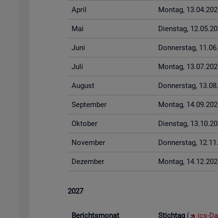
April
Mon­tag, 13.04.202
Mai
Diens­tag, 12.05.2
Juni
Don­ners­tag, 11.0
Juli
Mon­tag, 13.07.202
Au­gust
Don­ners­tag, 13.0
Sep­tem­ber
Mon­tag, 14.09.202
Ok­to­ber
Diens­tag, 13.10.2
No­vem­ber
Don­ners­tag, 12.1
De­zem­ber
Mon­tag, 14.12.202
2027
Be­richts­mo­nat
Stich­tag
(
ics-Da