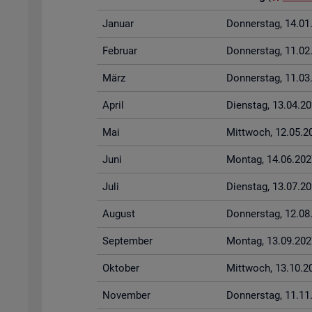
Ja­nu­ar
Don­ners­tag, 14.0
Fe­bru­ar
Don­ners­tag, 11.0
März
Don­ners­tag, 11.0
April
Diens­tag, 13.04.2
Mai
Mitt­woch, 12.05.2
Juni
Mon­tag, 14.06.202
Juli
Diens­tag, 13.07.2
Au­gust
Don­ners­tag, 12.0
Sep­tem­ber
Mon­tag, 13.09.202
Ok­to­ber
Mitt­woch, 13.10.2
No­vem­ber
Don­ners­tag, 11.1