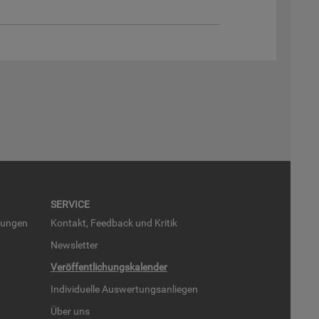
SER­VICE
run­gen
Kon­takt, Feed­back und Kri­tik
News­let­ter
Ver­öf­fent­li­chungs­ka­len­der
In­di­vi­du­el­le Aus­wer­tungs­an­lie­gen
Über uns