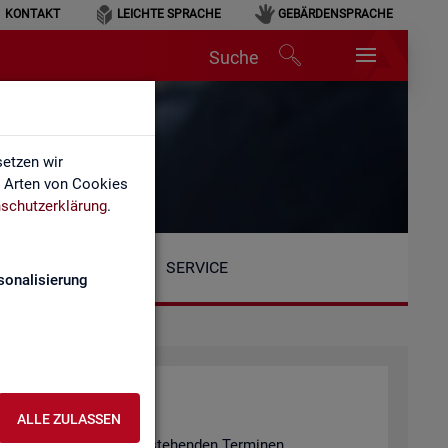
KONTAKT
LEICHTE SPRACHE
GEBÄRDENSPRACHE
Suche
etzen wir
e Arten von Cookies
schutzerklärung
.
SERVICE
sonalisierung
ALLE ZULASSEN
n er­fol­gen an den unten ste­hen­den Ter­mi­nen.