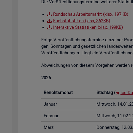
Die Ver­öf­fent­li­chungs­ter­mi­ne wei­te­rer Sta­tis
Rund­schau Ar­beits­markt (xlsx, 197KB)
Fach­sta­tis­ti­ken (xlsx, 362KB)
In­ter­ak­ti­ve Sta­tis­ti­ken (xlsx, 199KB)
Folge-Ver­öf­fent­li­chungs­ter­mi­ne ein­zel­ner Pr
gen, Sonn­ta­gen und ge­setz­li­chen lan­des­wei­ten 
Ver­öf­fent­li­chun­gen. Liegt ein Ver­öf­fent­li­ch
Ab­wei­chun­gen von die­sem Vor­ge­hen wer­den rech
2026
Be­richts­mo­nat
Stich­tag
(
ics-Da
Ja­nu­ar
Mitt­woch, 14.01.2
Fe­bru­ar
Mitt­woch, 11.02.2
März
Don­ners­tag, 12.0