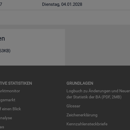
7
Diens­tag, 04.01.2028
en
163KB)
TI­VE STA­TIS­TI­KEN
GRUND­LA­GEN
rkt­mo­ni­tor
Log­buch zu Än­de­run­gen und Neue­
der Sta­tis­tik der BA (PDF, 2MB)
ngs­markt
Glos­sar
uf einen Blick
Zei­chen­er­klä­rung
na­ly­se
Kenn­zah­len­steck­brie­fe
­las