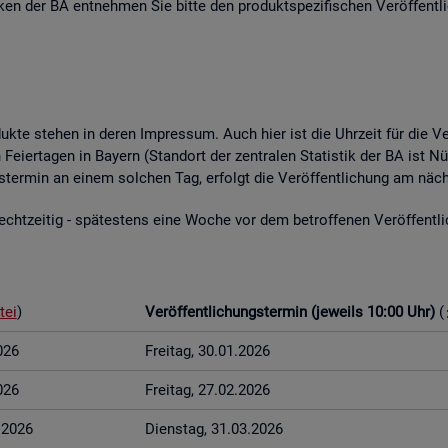
­ti­ken der BA ent­neh­men Sie bitte den pro­dukt­spe­zi­fi­schen Ver­öf­fent­l
o­duk­te ste­hen in deren Im­pres­sum. Auch hier ist die Uhr­zeit für die Ve
Fei­er­ta­gen in Bay­ern (Stand­ort der zen­tra­len Sta­tis­tik der BA ist Nü
ungs­ter­min an einem sol­chen Tag, er­folgt die Ver­öf­fent­li­chung am näch
t­zei­tig - spä­tes­tens eine Woche vor dem be­trof­fe­nen Ver­öf­fent­li­c
tei
)
Ver­öf­fent­li­chungs­ter­min (je­weils 10:00 Uhr)
(
026
Frei­tag, 30.01.2026
026
Frei­tag, 27.02.2026
3.2026
Diens­tag, 31.03.2026