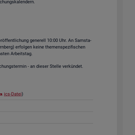
i­chungs­ka­len­dern.
r­öf­fent­li­chung ge­ne­rell 10:00 Uhr. An Sams­ta­
rn­berg) er­fol­gen keine the­men­spe­zi­fi­schen
s­ten Ar­beits­tag.
hungs­ter­min - an die­ser Stel­le ver­kün­det.
ics-Datei
)