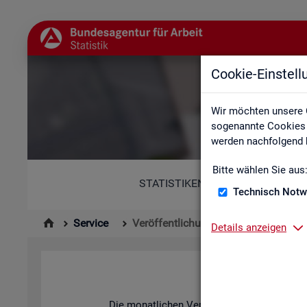
Cookie-Einstel
Wir möchten unsere 
sogenannte Cookies e
werden nachfolgend b
Bitte wählen Sie aus
STATISTIKEN
Technisch Notw
Service
Veröffentlichungskalender
Details anzeigen
Die mo­nat­li­chen Ver­öf­fent­li­chun­gen der S