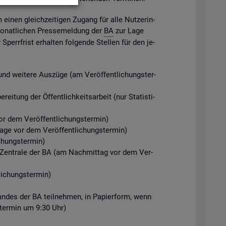
m einen gleich­zei­ti­gen Zu­gang für alle Nut­ze­rin­
mo­nat­li­chen Pres­se­mel­dung der
BA
zur Lage
perr­frist er­hal­ten fol­gen­de Stel­len für den je­
d wei­te­re Aus­zü­ge (am Ver­öf­fent­li­chungs­ter­
ei­tung der Öf­fent­lich­keits­ar­beit (nur Sta­tis­ti­
r dem Ver­öf­fent­li­chungs­ter­min)
Tage vor dem Ver­öf­fent­li­chungs­ter­min)
chungs­ter­min)
der Zen­tra­le der BA (am Nach­mit­tag vor dem Ver­
i­chungs­ter­min)
­stan­des der BA teil­neh­men, in Pa­pier­form, wenn
gs­ter­min um 9:30 Uhr)