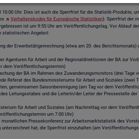
ell 10:00 Uhr. Dies ist auch die Sperr­frist für die Sta­tis­tik-Pro­duk­te, u
des
Ver­hal­tens­ko­dex für Eu­ro­päi­sche Sta­tis­ti­ken
). Sperr­frist der 
­geb­nis­sen ist um 9:55 Uhr am Ver­öf­fent­li­chungs­tag. Vor Ab­lauf der S
ta­tis­ti­schen An­ge­bot:
ng der Er­werbs­tä­ti­gen­rech­nung (etwa am 20. des Be­richts­mo­nats) un
r Agen­tu­ren für Ar­beit und der Re­gio­nal­di­rek­tio­nen der BA zur Vor­be­r
or dem Ver­öf­fent­li­chungs­ter­min)
for­schung der BA im Rah­men des Zu­wan­de­rungs­mo­ni­tors (drei Tage vo
­de Re­fe­rat des Bun­des­mi­nis­te­ri­ums für Ar­beit und So­zia­les (zwei 
n, ge­mein­sa­men Sai­son­be­rei­ni­gung (am Tag vor dem Ver­öf­fent­li­
 des Lei­tungs­sta­bes und die Lei­te­rin/der Lei­ter der Pres­se­stel­le 
­te­ri­um für Ar­beit und So­zia­les (am Nach­mit­tag vor dem Ver­öf­fent­l
r­öf­fent­li­chungs­ter­min um 7:00 Uhr)
er mo­nat­li­chen Pres­se­kon­fe­renz zur Ar­beits­markt­sta­tis­tik des Vor
g un­ter­zeich­net hat, die Sperr­frist ein­zu­hal­ten (am Ver­öf­fent­li­chun