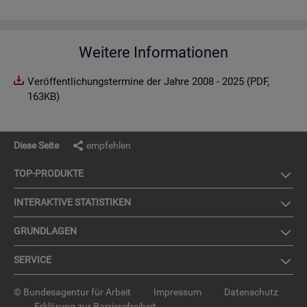
Weitere Informationen
Veröffentlichungstermine der Jahre 2008 - 2025 (PDF,
163KB)
Diese Seite
empfehlen
TOP-PRO­DUK­TE
IN­TER­AK­TI­VE STA­TIS­TI­KEN
GRUND­LA­GEN
SER­VICE
© Bundesagentur für Arbeit
Impressum
Datenschutz
Erklärung zur Barrierefreiheit