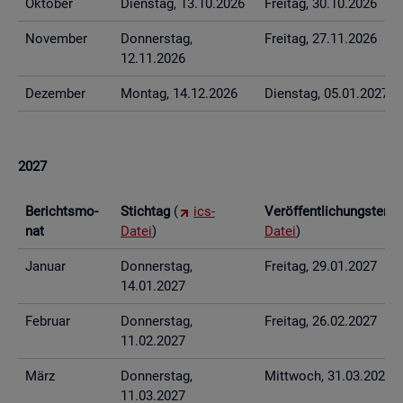
Ok­to­ber
Diens­tag, 13.10.2026
Frei­tag, 30.10.2026
No­vem­ber
Don­ners­tag,
Frei­tag, 27.11.2026
12.11.2026
De­zem­ber
Mon­tag, 14.12.2026
Diens­tag, 05.01.2027
2027
Be­richts­mo­
Stich­tag
(
ics-
Ver­öf­fent­li­chungs­ter­
nat
Datei
)
Datei
)
Ja­nu­ar
Don­ners­tag,
Frei­tag, 29.01.2027
14.01.2027
Fe­bru­ar
Don­ners­tag,
Frei­tag, 26.02.2027
11.02.2027
März
Don­ners­tag,
Mitt­woch, 31.03.2027
11.03.2027