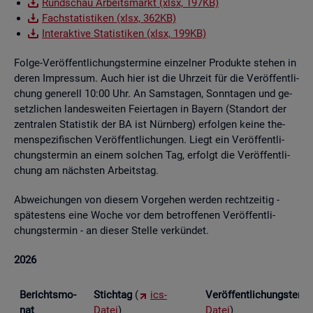
Rund­schau Ar­beits­markt (xlsx, 197KB)
Fach­sta­tis­ti­ken (xlsx, 362KB)
In­ter­ak­ti­ve Sta­tis­ti­ken (xlsx, 199KB)
Folge-Ver­öf­fent­li­chungs­ter­mi­ne ein­zel­ner Pro­duk­te ste­hen in
deren Im­pres­sum. Auch hier ist die Uhr­zeit für die Ver­öf­fent­li­
chung ge­ne­rell 10:00 Uhr. An Sams­ta­gen, Sonn­ta­gen und ge­
setz­li­chen lan­des­wei­ten Fei­er­ta­gen in Bay­ern (Stand­ort der
zen­tra­len Sta­tis­tik der BA ist Nürn­berg) er­fol­gen keine the­
men­spe­zi­fi­schen Ver­öf­fent­li­chun­gen. Liegt ein Ver­öf­fent­li­
chungs­ter­min an einem sol­chen Tag, er­folgt die Ver­öf­fent­li­
chung am nächs­ten Ar­beits­tag.
Ab­wei­chun­gen von die­sem Vor­ge­hen wer­den recht­zei­tig -
spä­tes­tens eine Woche vor dem be­trof­fe­nen Ver­öf­fent­li­
chungs­ter­min - an die­ser Stel­le ver­kün­det.
2026
Be­richts­mo­
Stich­tag
(
ics-
Ver­öf­fent­li­chungs­ter­
nat
Datei
)
Datei
)