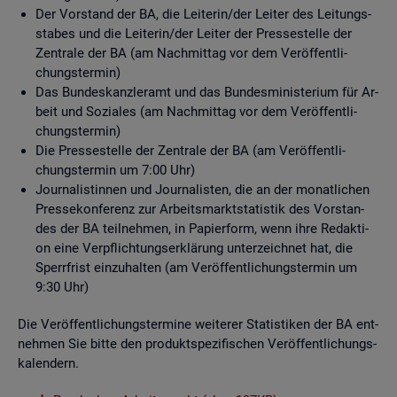
Der Vor­stand der BA, die Lei­te­rin/der Lei­ter des Lei­tungs­
sta­bes und die Lei­te­rin/der Lei­ter der Pres­se­stel­le der
Zen­tra­le der BA (am Nach­mit­tag vor dem Ver­öf­fent­li­
chungs­ter­min)
Das Bun­des­kanz­ler­amt und das Bun­des­mi­nis­te­ri­um für Ar­
beit und So­zia­les (am Nach­mit­tag vor dem Ver­öf­fent­li­
chungs­ter­min)
Die Pres­se­stel­le der Zen­tra­le der BA (am Ver­öf­fent­li­
chungs­ter­min um 7:00 Uhr)
Jour­na­lis­tin­nen und Jour­na­lis­ten, die an der mo­nat­li­chen
Pres­se­kon­fe­renz zur Ar­beits­markt­sta­tis­tik des Vor­stan­
des der BA teil­neh­men, in Pa­pier­form, wenn ihre Re­dak­ti­
on eine Ver­pflich­tungs­er­klä­rung un­ter­zeich­net hat, die
Sperr­frist ein­zu­hal­ten (am Ver­öf­fent­li­chungs­ter­min um
9:30 Uhr)
Die Ver­öf­fent­li­chungs­ter­mi­ne wei­te­rer Sta­tis­ti­ken der BA ent­
neh­men Sie bitte den pro­dukt­spe­zi­fi­schen Ver­öf­fent­li­chungs­
ka­len­dern.