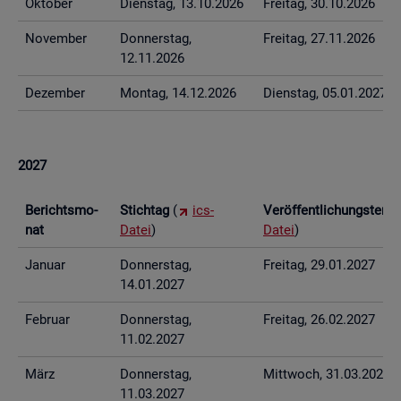
Ok­to­ber
Diens­tag, 13.10.2026
Frei­tag, 30.10.2026
No­vem­ber
Don­ners­tag,
Frei­tag, 27.11.2026
12.11.2026
De­zem­ber
Mon­tag, 14.12.2026
Diens­tag, 05.01.2027
2027
Be­richts­mo­
Stich­tag
(
ics-
Ver­öf­fent­li­chungs­ter­
nat
Datei
)
Datei
)
Ja­nu­ar
Don­ners­tag,
Frei­tag, 29.01.2027
14.01.2027
Fe­bru­ar
Don­ners­tag,
Frei­tag, 26.02.2027
11.02.2027
März
Don­ners­tag,
Mitt­woch, 31.03.2027
11.03.2027