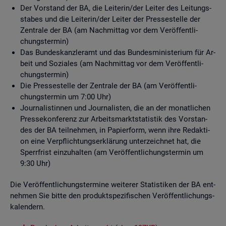
Der Vor­stand der BA, die Lei­te­rin/der Lei­ter des Lei­tungs­
sta­bes und die Lei­te­rin/der Lei­ter der Pres­se­stel­le der
Zen­tra­le der BA (am Nach­mit­tag vor dem Ver­öf­fent­li­
chungs­ter­min)
Das Bun­des­kanz­ler­amt und das Bun­des­mi­nis­te­ri­um für Ar­
beit und So­zia­les (am Nach­mit­tag vor dem Ver­öf­fent­li­
chungs­ter­min)
Die Pres­se­stel­le der Zen­tra­le der BA (am Ver­öf­fent­li­
chungs­ter­min um 7:00 Uhr)
Jour­na­lis­tin­nen und Jour­na­lis­ten, die an der mo­nat­li­chen
Pres­se­kon­fe­renz zur Ar­beits­markt­sta­tis­tik des Vor­stan­
des der BA teil­neh­men, in Pa­pier­form, wenn ihre Re­dak­ti­
on eine Ver­pflich­tungs­er­klä­rung un­ter­zeich­net hat, die
Sperr­frist ein­zu­hal­ten (am Ver­öf­fent­li­chungs­ter­min um
9:30 Uhr)
Die Ver­öf­fent­li­chungs­ter­mi­ne wei­te­rer Sta­tis­ti­ken der BA ent­
neh­men Sie bitte den pro­dukt­spe­zi­fi­schen Ver­öf­fent­li­chungs­
ka­len­dern.