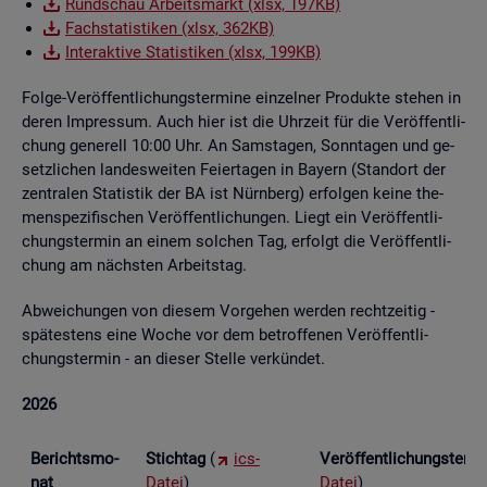
Rund­schau Ar­beits­markt (xlsx, 197KB)
Fach­sta­tis­ti­ken (xlsx, 362KB)
In­ter­ak­ti­ve Sta­tis­ti­ken (xlsx, 199KB)
Folge-Ver­öf­fent­li­chungs­ter­mi­ne ein­zel­ner Pro­duk­te ste­hen in
deren Im­pres­sum. Auch hier ist die Uhr­zeit für die Ver­öf­fent­li­
chung ge­ne­rell 10:00 Uhr. An Sams­ta­gen, Sonn­ta­gen und ge­
setz­li­chen lan­des­wei­ten Fei­er­ta­gen in Bay­ern (Stand­ort der
zen­tra­len Sta­tis­tik der BA ist Nürn­berg) er­fol­gen keine the­
men­spe­zi­fi­schen Ver­öf­fent­li­chun­gen. Liegt ein Ver­öf­fent­li­
chungs­ter­min an einem sol­chen Tag, er­folgt die Ver­öf­fent­li­
chung am nächs­ten Ar­beits­tag.
Ab­wei­chun­gen von die­sem Vor­ge­hen wer­den recht­zei­tig -
spä­tes­tens eine Woche vor dem be­trof­fe­nen Ver­öf­fent­li­
chungs­ter­min - an die­ser Stel­le ver­kün­det.
2026
Be­richts­mo­
Stich­tag
(
ics-
Ver­öf­fent­li­chungs­ter­
nat
Datei
)
Datei
)