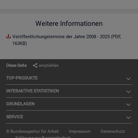
Weitere Informationen
Veröffentlichungstermine der Jahre 2008 - 2025 (PDF,
163KB)
Diese Seite
empfehlen
TOP-PRO­DUK­TE
IN­TER­AK­TI­VE STA­TIS­TI­KEN
GRUND­LA­GEN
SER­VICE
© Bundesagentur für Arbeit
Impressum
Datenschutz
Erklärung zur Barrierefreiheit