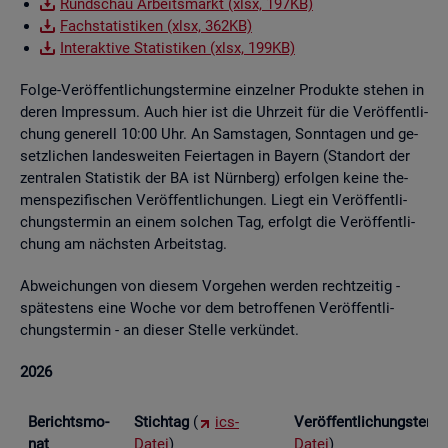
Rund­schau Ar­beits­markt (xlsx, 197KB)
Fach­sta­tis­ti­ken (xlsx, 362KB)
In­ter­ak­ti­ve Sta­tis­ti­ken (xlsx, 199KB)
Folge-Ver­öf­fent­li­chungs­ter­mi­ne ein­zel­ner Pro­duk­te ste­hen in
deren Im­pres­sum. Auch hier ist die Uhr­zeit für die Ver­öf­fent­li­
chung ge­ne­rell 10:00 Uhr. An Sams­ta­gen, Sonn­ta­gen und ge­
setz­li­chen lan­des­wei­ten Fei­er­ta­gen in Bay­ern (Stand­ort der
zen­tra­len Sta­tis­tik der BA ist Nürn­berg) er­fol­gen keine the­
men­spe­zi­fi­schen Ver­öf­fent­li­chun­gen. Liegt ein Ver­öf­fent­li­
chungs­ter­min an einem sol­chen Tag, er­folgt die Ver­öf­fent­li­
chung am nächs­ten Ar­beits­tag.
Ab­wei­chun­gen von die­sem Vor­ge­hen wer­den recht­zei­tig -
spä­tes­tens eine Woche vor dem be­trof­fe­nen Ver­öf­fent­li­
chungs­ter­min - an die­ser Stel­le ver­kün­det.
2026
Be­richts­mo­
Stich­tag
(
ics-
Ver­öf­fent­li­chungs­ter­
nat
Datei
)
Datei
)