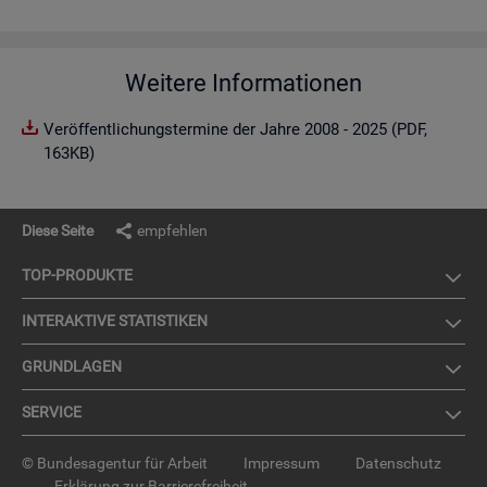
Weitere Informationen
Veröffentlichungstermine der Jahre 2008 - 2025 (PDF,
163KB)
Diese Seite
empfehlen
TOP-PRO­DUK­TE
IN­TER­AK­TI­VE STA­TIS­TI­KEN
GRUND­LA­GEN
SER­VICE
© Bundesagentur für Arbeit
Impressum
Datenschutz
Erklärung zur Barrierefreiheit