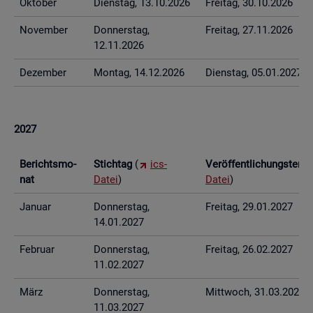
Ok­to­ber
Diens­tag, 13.10.2026
Frei­tag, 30.10.2026
No­vem­ber
Don­ners­tag,
Frei­tag, 27.11.2026
12.11.2026
De­zem­ber
Mon­tag, 14.12.2026
Diens­tag, 05.01.2027
2027
Be­richts­mo­
Stich­tag
(
ics-
Ver­öf­fent­li­chungs­ter­
nat
Datei
)
Datei
)
Ja­nu­ar
Don­ners­tag,
Frei­tag, 29.01.2027
14.01.2027
Fe­bru­ar
Don­ners­tag,
Frei­tag, 26.02.2027
11.02.2027
März
Don­ners­tag,
Mitt­woch, 31.03.2027
11.03.2027