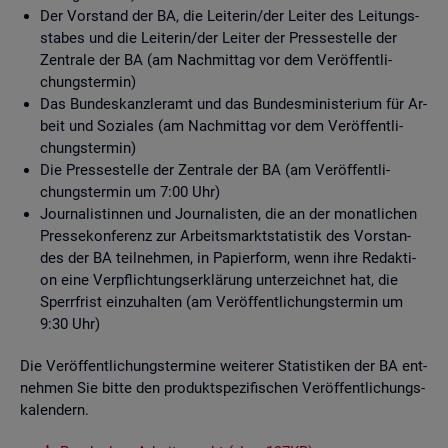
Der Vor­stand der BA, die Lei­te­rin/der Lei­ter des Lei­tungs­
sta­bes und die Lei­te­rin/der Lei­ter der Pres­se­stel­le der
Zen­tra­le der BA (am Nach­mit­tag vor dem Ver­öf­fent­li­
chungs­ter­min)
Das Bun­des­kanz­ler­amt und das Bun­des­mi­nis­te­ri­um für Ar­
beit und So­zia­les (am Nach­mit­tag vor dem Ver­öf­fent­li­
chungs­ter­min)
Die Pres­se­stel­le der Zen­tra­le der BA (am Ver­öf­fent­li­
chungs­ter­min um 7:00 Uhr)
Jour­na­lis­tin­nen und Jour­na­lis­ten, die an der mo­nat­li­chen
Pres­se­kon­fe­renz zur Ar­beits­markt­sta­tis­tik des Vor­stan­
des der BA teil­neh­men, in Pa­pier­form, wenn ihre Re­dak­ti­
on eine Ver­pflich­tungs­er­klä­rung un­ter­zeich­net hat, die
Sperr­frist ein­zu­hal­ten (am Ver­öf­fent­li­chungs­ter­min um
9:30 Uhr)
Die Ver­öf­fent­li­chungs­ter­mi­ne wei­te­rer Sta­tis­ti­ken der BA ent­
neh­men Sie bitte den pro­dukt­spe­zi­fi­schen Ver­öf­fent­li­chungs­
ka­len­dern.