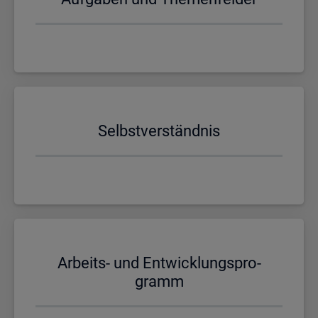
Selbst­ver­ständ­nis
Ar­beits- und Ent­wick­lungs­pro­
gramm