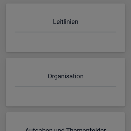
Leit­li­ni­en
Or­ga­ni­sa­ti­on
Auf­ga­ben und The­men­fel­der