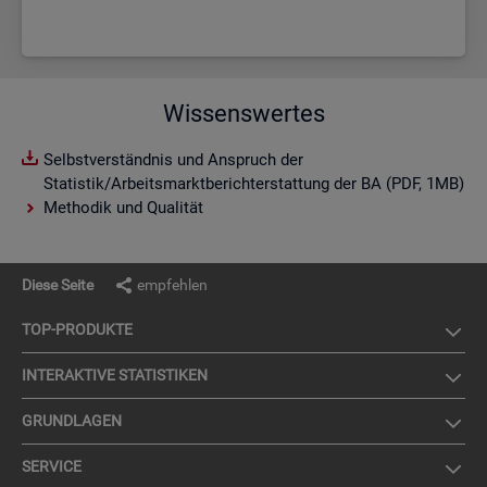
Wissenswertes
Selbstverständnis und Anspruch der
Statistik/Arbeitsmarktberichterstattung der BA (PDF, 1MB)
Methodik und Qualität
Diese Seite
empfehlen
TOP-PRO­DUK­TE
IN­TER­AK­TI­VE STA­TIS­TI­KEN
GRUND­LA­GEN
SER­VICE