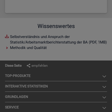
Wissenswertes
Selbstverständnis und Anspruch der
Statistik/Arbeitsmarktberichterstattung der BA (PDF, 1MB)
Methodik und Qualität
Diese Seite
empfehlen
TOP-PRO­DUK­TE
IN­TER­AK­TI­VE STA­TIS­TI­KEN
GRUND­LA­GEN
SER­VICE