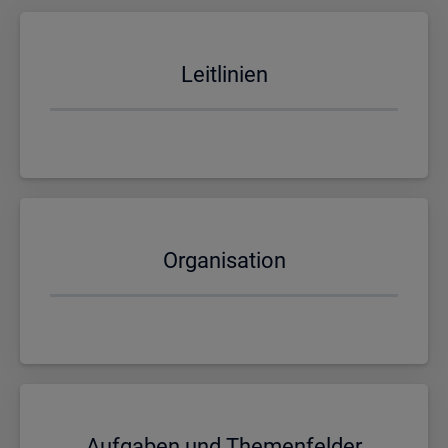
Leit­li­ni­en
Or­ga­ni­sa­ti­on
Auf­ga­ben und The­men­fel­der