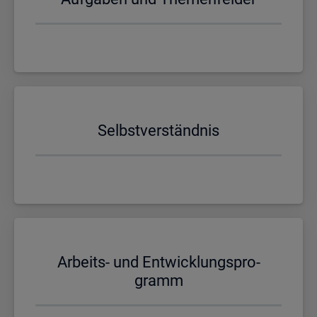
Selbst­ver­ständ­nis
Ar­beits- und Ent­wick­lungs­pro­
gramm