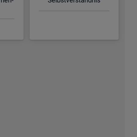
­men­
Selbst­ver­ständ­nis