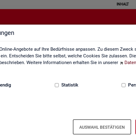
INHALT
lungen
Über uns
Online-Angebote auf Ihre Bedürfnisse anpassen. Zu diesem Zweck s
in. Entscheiden Sie bitte selbst, welche Cookies Sie zulassen. Di
eschrieben. Weitere Informationen erhalten Sie in unserer
Daten
:
GRUNDLAGEN
endig
Statistik
Per
Über uns
AUSWAHL BESTÄTIGEN
er Bun­des­agen­tur für Ar­beit ist Teil der Bun­des­agen­tur für Ar­beit. Der 