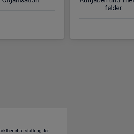
Or­ga­ni­sa­ti­on
Auf­ga­ben und The
fel­der
rktberichterstattung der