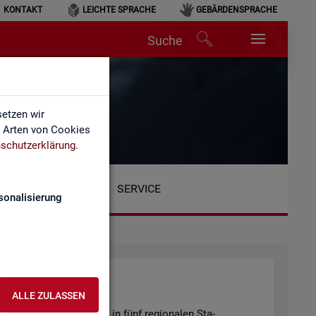
KONTAKT
LEICHTE SPRACHE
GEBÄRDENSPRACHE
Suche
etzen wir
e Arten von Cookies
schutzerklärung
.
SERVICE
sonalisierung
ALLE ZULASSEN
Be­reich ist or­ga­ni­siert in fünf re­gio­na­len Sta­