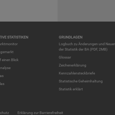
TI­VE STA­TIS­TI­KEN
GRUND­LA­GEN
rkt­mo­ni­tor
Log­buch zu Än­de­run­gen und Neue­
der Sta­tis­tik der BA (PDF, 2MB)
ngs­markt
Glos­sar
uf einen Blick
Zei­chen­er­klä­rung
na­ly­se
Kenn­zah­len­steck­brie­fe
­las
Sta­tis­ti­sche Ge­heim­hal­tung
­las
Sta­tis­tik er­klärt
schutz
Erklärung zur Barrierefreiheit