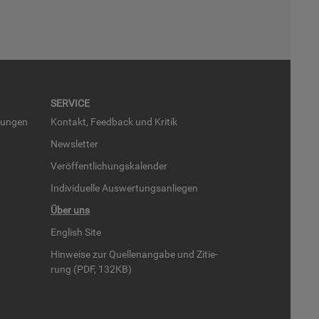
SER­VICE
run­gen
Kon­takt, Feed­back und Kri­tik
News­let­ter
Ver­öf­fent­li­chungs­ka­len­der
In­di­vi­du­el­le Aus­wer­tungs­an­lie­gen
Über uns
English Site
Hin­wei­se zur Quel­len­an­ga­be und Zi­tie­
rung (PDF, 132KB)