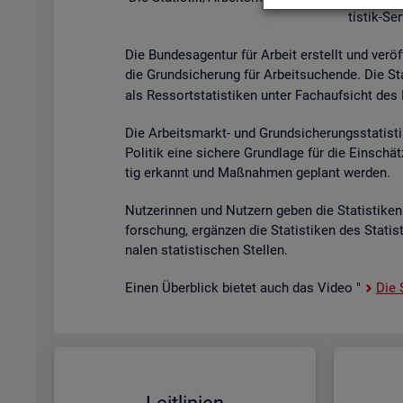
tis­tik-Se
Die Bun­des­agen­tur für Ar­beit er­stellt und ver­öf
die Grund­si­che­rung für Ar­beit­su­chen­de. Die St
als Res­sort­sta­tis­ti­ken unter Fach­auf­sicht des B
Die Ar­beits­markt- und Grund­si­che­rungs­sta­tis­t
Po­li­tik eine si­che­re Grund­la­ge für die Ein­sch
tig er­kannt und Maß­nah­men ge­plant wer­den.
Nut­ze­rin­nen und Nut­zern geben die Sta­tis­ti­ken 
for­schung, er­gän­zen die Sta­tis­ti­ken des Sta­ti
na­len sta­tis­ti­schen Stel­len.
Einen Über­blick bie­tet auch das Video "
Die S