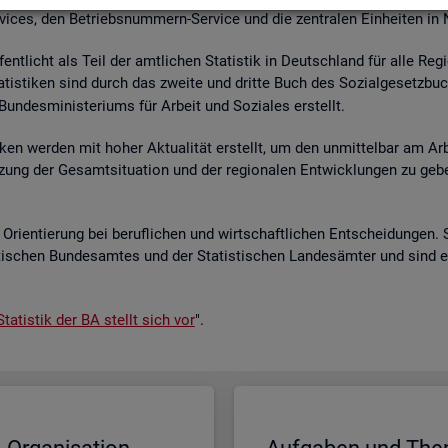
r­vices, den Be­triebs­num­mern-Ser­vice und die zen­tra­len Ein­hei­ten in
­fent­licht als Teil der amt­li­chen Sta­tis­tik in Deutsch­land für alle Re­
a­tis­ti­ken sind durch das zwei­te und drit­te Buch des So­zi­al­ge­setz­bu
un­des­mi­nis­te­ri­ums für Ar­beit und So­zia­les er­stellt.
i­ken wer­den mit hoher Ak­tua­li­tät er­stellt, um den un­mit­tel­bar am Ar­
ät­zung der Ge­samt­si­tua­ti­on und der re­gio­na­len Ent­wick­lun­gen zu g
Ori­en­tie­rung bei be­ruf­li­chen und wirt­schaft­li­chen Ent­schei­dun­gen. 
s­ti­schen Bun­des­am­tes und der Sta­tis­ti­schen Lan­des­äm­ter und sind 
ta­tis­tik der BA stellt sich vor
".