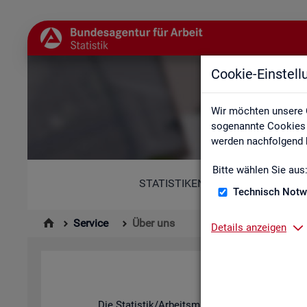
Cookie-Einstel
Wir möchten unsere 
sogenannte Cookies e
werden nachfolgend b
Bitte wählen Sie aus
STATISTIKEN
Technisch Notw
Service
Über uns
Details anzeigen
Die Sta­tis­tik/Ar­beits­markt­be­richt­erstat­tung d