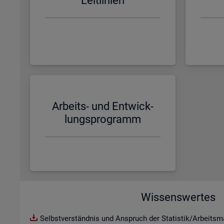
Leit­li­ni­en
Ar­beits- und Ent­wick­
lungs­pro­gramm
Wissenswertes
Selbstverständnis und Anspruch der Statistik/Arbeitsma