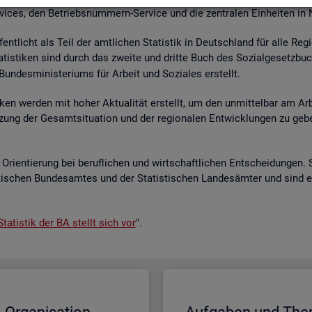
r­vices, den Be­triebs­num­mern-Ser­vice und die zen­tra­len Ein­hei­ten in
­fent­licht als Teil der amt­li­chen Sta­tis­tik in Deutsch­land für alle Re­
a­tis­ti­ken sind durch das zwei­te und drit­te Buch des So­zi­al­ge­setz­bu
un­des­mi­nis­te­ri­ums für Ar­beit und So­zia­les er­stellt.
i­ken wer­den mit hoher Ak­tua­li­tät er­stellt, um den un­mit­tel­bar am Ar­
ät­zung der Ge­samt­si­tua­ti­on und der re­gio­na­len Ent­wick­lun­gen zu g
Ori­en­tie­rung bei be­ruf­li­chen und wirt­schaft­li­chen Ent­schei­dun­gen. 
s­ti­schen Bun­des­am­tes und der Sta­tis­ti­schen Lan­des­äm­ter und sind 
ta­tis­tik der BA stellt sich vor
".