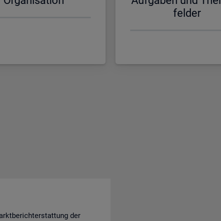
Or­ga­ni­sa­ti­on
Auf­ga­ben und The
fel­der
rktberichterstattung der