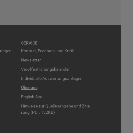
SER­VICE
run­gen
Kon­takt, Feed­back und Kri­tik
News­let­ter
Ver­öf­fent­li­chungs­ka­len­der
In­di­vi­du­el­le Aus­wer­tungs­an­lie­gen
Über uns
English Site
Hin­wei­se zur Quel­len­an­ga­be und Zi­tie­
rung (PDF, 132KB)