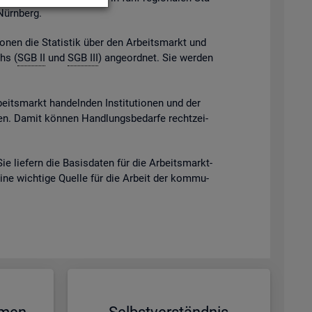
 Nürn­berg.
gio­nen die Sta­tis­tik über den Ar­beits­markt und
chs (
SGB II
und
SGB III
) an­ge­ord­net. Sie wer­den
beits­markt han­deln­den In­sti­tu­tio­nen und der
eben. Damit kön­nen Hand­lungs­be­dar­fe recht­zei­
Sie lie­fern die Ba­sis­da­ten für die Ar­beits­markt­
eine wich­ti­ge Quel­le für die Ar­beit der kom­mu­