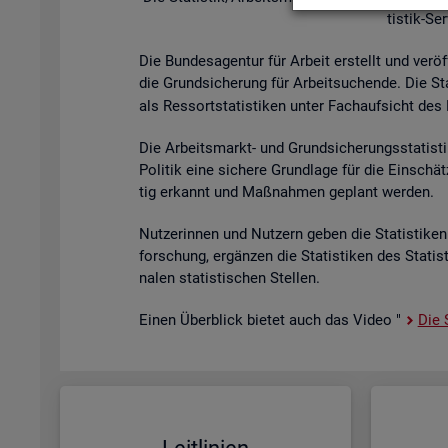
tis­tik-Se
Die Bun­des­agen­tur für Ar­beit er­stellt und ver­öf
die Grund­si­che­rung für Ar­beit­su­chen­de. Die St
als Res­sort­sta­tis­ti­ken unter Fach­auf­sicht des B
Die Ar­beits­markt- und Grund­si­che­rungs­sta­tis­t
Po­li­tik eine si­che­re Grund­la­ge für die Ein­sch
tig er­kannt und Maß­nah­men ge­plant wer­den.
Nut­ze­rin­nen und Nut­zern geben die Sta­tis­ti­ken 
for­schung, er­gän­zen die Sta­tis­ti­ken des Sta­ti
na­len sta­tis­ti­schen Stel­len.
Einen Über­blick bie­tet auch das Video "
Die S