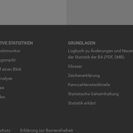
TI­VE STA­TIS­TI­KEN
GRUND­LA­GEN
rkt­mo­ni­tor
Log­buch zu Än­de­run­gen und Neue­
der Sta­tis­tik der BA (PDF, 2MB)
ngs­markt
Glos­sar
uf einen Blick
Zei­chen­er­klä­rung
na­ly­se
Kenn­zah­len­steck­brie­fe
­las
Sta­tis­ti­sche Ge­heim­hal­tung
­las
Sta­tis­tik er­klärt
schutz
Erklärung zur Barrierefreiheit