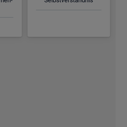
­men­
Selbst­ver­ständ­nis