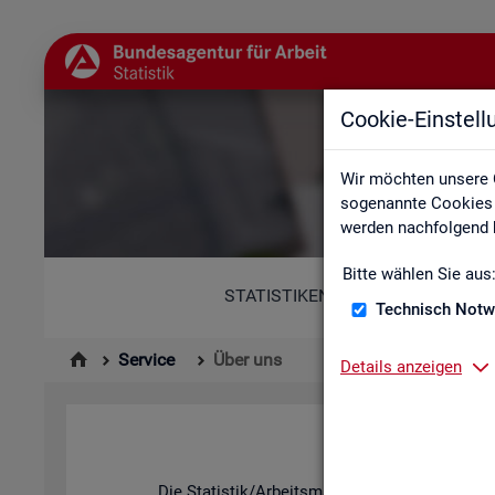
Cookie-Einstel
Wir möchten unsere 
sogenannte Cookies e
werden nachfolgend b
Bitte wählen Sie aus
STATISTIKEN
Technisch Notw
Service
Über uns
Details anzeigen
Die Sta­tis­tik/Ar­beits­markt­be­richt­erstat­tung d