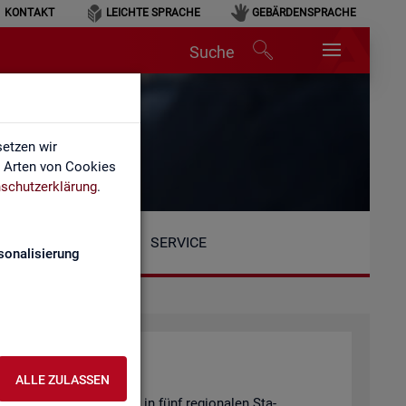
KONTAKT
LEICHTE SPRACHE
GEBÄRDENSPRACHE
Suche
etzen wir
e Arten von Cookies
schutzerklärung
.
SERVICE
sonalisierung
ALLE ZULASSEN
Be­reich ist or­ga­ni­siert in fünf re­gio­na­len Sta­