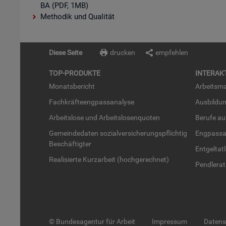
BA (PDF, 1MB)
Methodik und Qualität
Diese Seite
drucken
empfehlen
TOP-PRO­DUK­TE
IN­TER­AK­
Mo­nats­be­richt
Ar­beits­ma
Fach­kräf­te­eng­pass­ana­ly­se
Aus­bil­du
Ar­beits­lo­se und Ar­beits­lo­sen­quo­ten
Be­ru­fe a
Ge­mein­de­da­ten so­zi­al­ver­si­che­rungs­pflich­tig
Eng­pass­a
Be­schäf­tig­ter
Ent­gel­t­at
Rea­li­sier­te Kurz­ar­beit (hoch­ge­rech­net)
Pend­ler­at
© Bundesagentur für Arbeit
Impressum
Daten