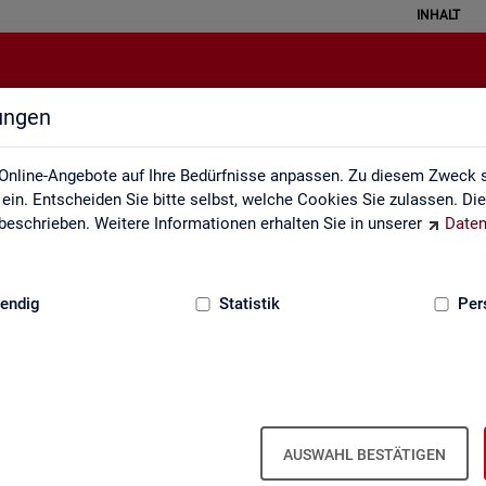
INHALT
lungen
Über uns
Online-Angebote auf Ihre Bedürfnisse anpassen. Zu diesem Zweck s
in. Entscheiden Sie bitte selbst, welche Cookies Sie zulassen. Di
eschrieben. Weitere Informationen erhalten Sie in unserer
Daten
:
GRUNDLAGEN
endig
Statistik
Per
Über uns
AUSWAHL BESTÄTIGEN
er Bun­des­agen­tur für Ar­beit ist Teil der Bun­des­agen­tur für Ar­beit. Der 