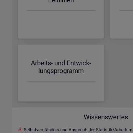
Leit­li­ni­en
Ar­beits- und Ent­wick­
lungs­pro­gramm
Wissenswertes
Selbstverständnis und Anspruch der Statistik/Arbeitsma