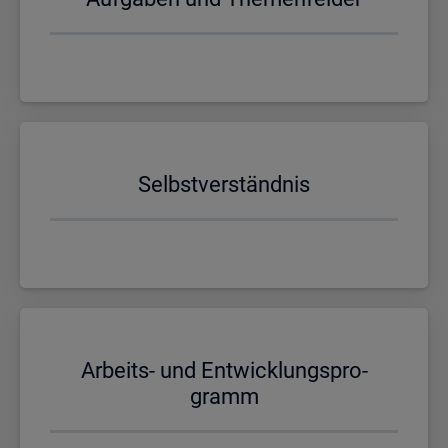
Selbst­ver­ständ­nis
Ar­beits- und Ent­wick­lungs­pro­
gramm