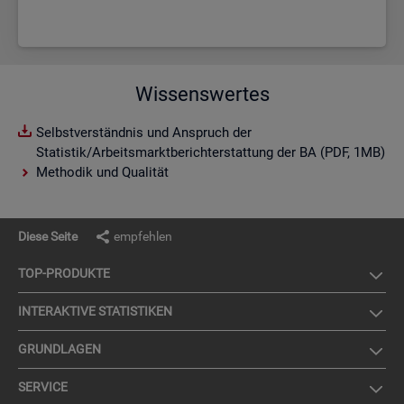
Wissenswertes
Selbstverständnis und Anspruch der
Statistik/Arbeitsmarktberichterstattung der BA (PDF, 1MB)
Methodik und Qualität
Diese Seite
empfehlen
TOP-PRO­DUK­TE
IN­TER­AK­TI­VE STA­TIS­TI­KEN
GRUND­LA­GEN
SER­VICE