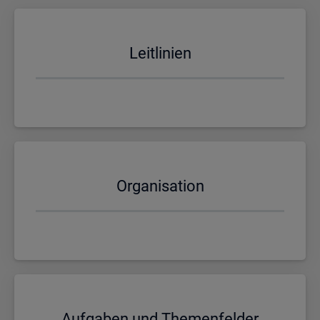
Leit­li­ni­en
Or­ga­ni­sa­ti­on
Auf­ga­ben und The­men­fel­der