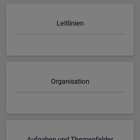
Leit­li­ni­en
Or­ga­ni­sa­ti­on
Auf­ga­ben und The­men­fel­der