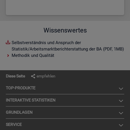
Wissenswertes
Selbstverständnis und Anspruch der
Statistik/Arbeitsmarktberichterstattung der BA (PDF, 1MB)
Methodik und Qualität
Diese Seite
empfehlen
TOP-PRO­DUK­TE
IN­TER­AK­TI­VE STA­TIS­TI­KEN
GRUND­LA­GEN
SER­VICE