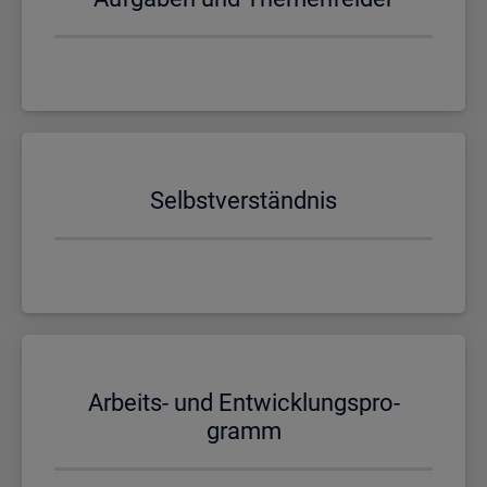
Selbst­ver­ständ­nis
Ar­beits- und Ent­wick­lungs­pro­
gramm