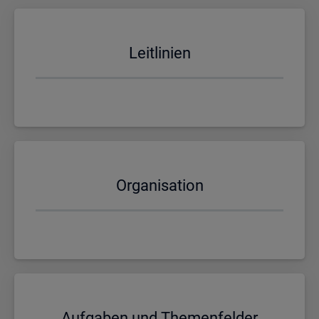
Leit­li­ni­en
Or­ga­ni­sa­ti­on
Auf­ga­ben und The­men­fel­der