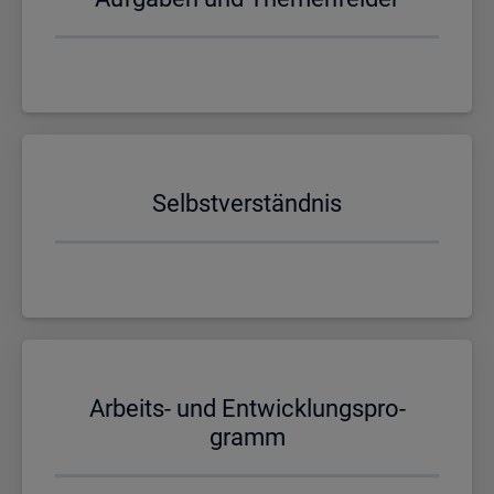
Selbst­ver­ständ­nis
Ar­beits- und Ent­wick­lungs­pro­
gramm