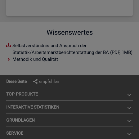
Wissenswertes
Selbstverständnis und Anspruch der
Statistik/Arbeitsmarktberichterstattung der BA (PDF, 1MB)
Methodik und Qualität
Diese Seite
empfehlen
TOP-PRO­DUK­TE
IN­TER­AK­TI­VE STA­TIS­TI­KEN
GRUND­LA­GEN
SER­VICE