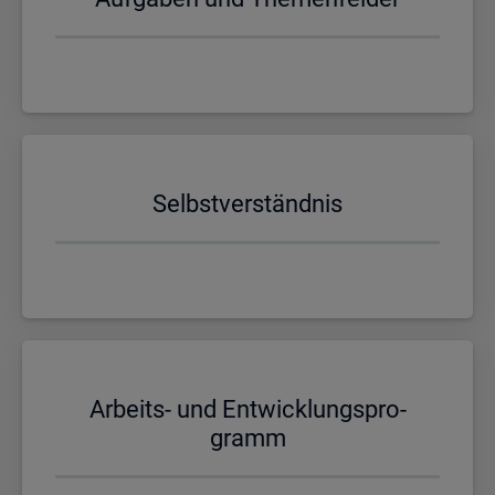
Selbst­ver­ständ­nis
Ar­beits- und Ent­wick­lungs­pro­
gramm