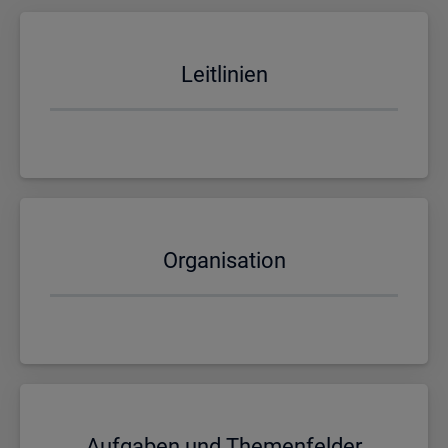
Leit­li­ni­en
Or­ga­ni­sa­ti­on
Auf­ga­ben und The­men­fel­der