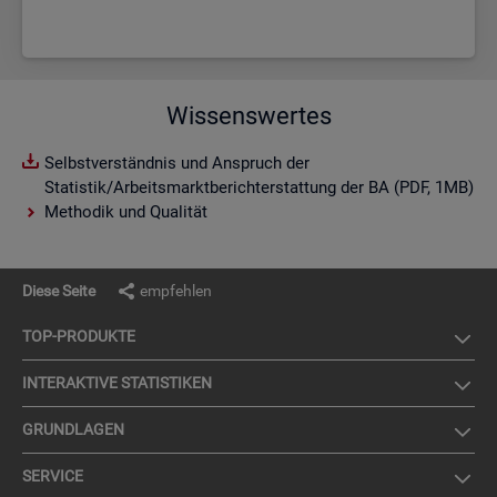
Wissenswertes
Selbstverständnis und Anspruch der
Statistik/Arbeitsmarktberichterstattung der BA (PDF, 1MB)
Methodik und Qualität
Diese Seite
empfehlen
TOP-PRO­DUK­TE
IN­TER­AK­TI­VE STA­TIS­TI­KEN
GRUND­LA­GEN
SER­VICE