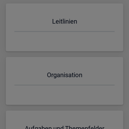
Leit­li­ni­en
Or­ga­ni­sa­ti­on
Auf­ga­ben und The­men­fel­der