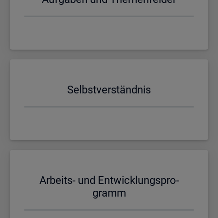
Selbst­ver­ständ­nis
Ar­beits- und Ent­wick­lungs­pro­
gramm