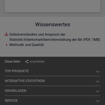
Wissenswertes
Selbstverständnis und Anspruch der
Statistik/Arbeitsmarktberichterstattung der BA (PDF, 1MB)
Methodik und Qualität
Diese Seite
empfehlen
TOP-PRO­DUK­TE
IN­TER­AK­TI­VE STA­TIS­TI­KEN
GRUND­LA­GEN
SER­VICE