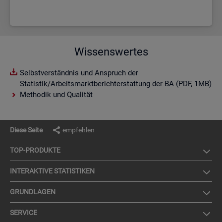
Wissenswertes
Selbstverständnis und Anspruch der
Statistik/Arbeitsmarktberichterstattung der BA (PDF, 1MB)
Methodik und Qualität
Diese Seite
empfehlen
TOP-PRO­DUK­TE
IN­TER­AK­TI­VE STA­TIS­TI­KEN
GRUND­LA­GEN
SER­VICE