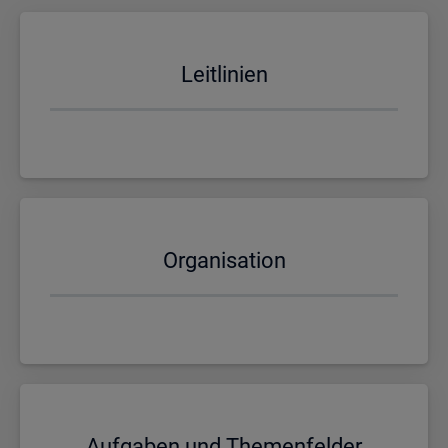
Leit­li­ni­en
Or­ga­ni­sa­ti­on
Auf­ga­ben und The­men­fel­der