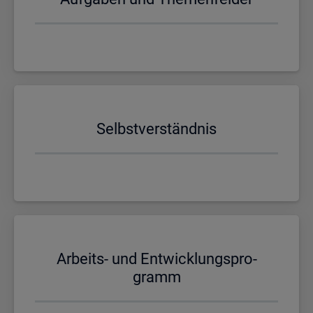
Selbst­ver­ständ­nis
Ar­beits- und Ent­wick­lungs­pro­
gramm