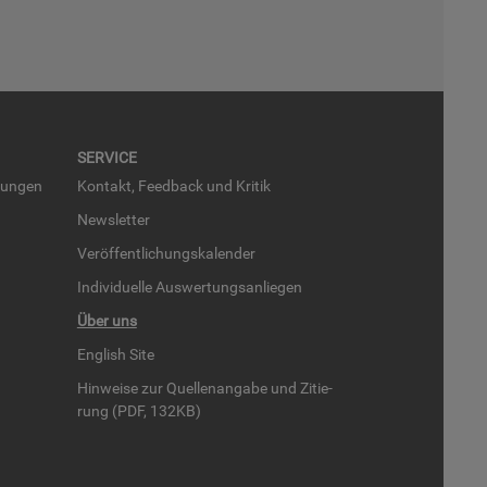
SER­VICE
run­gen
Kon­takt, Feed­back und Kri­tik
News­let­ter
Ver­öf­fent­li­chungs­ka­len­der
In­di­vi­du­el­le Aus­wer­tungs­an­lie­gen
Über uns
English Site
Hin­wei­se zur Quel­len­an­ga­be und Zi­tie­
rung (PDF, 132KB)