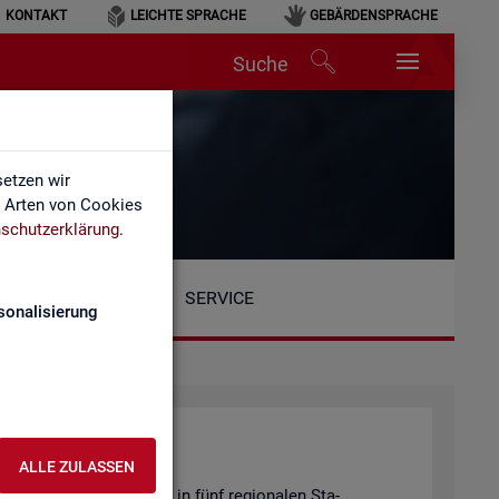
KONTAKT
LEICHTE SPRACHE
GEBÄRDENSPRACHE
Suche
etzen wir
e Arten von Cookies
schutzerklärung
.
SERVICE
sonalisierung
ALLE ZULASSEN
Be­reich ist or­ga­ni­siert in fünf re­gio­na­len Sta­