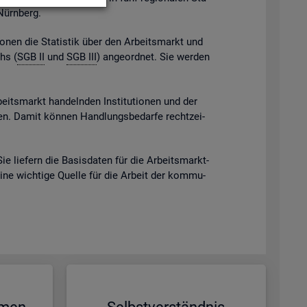
 Nürn­berg.
gio­nen die Sta­tis­tik über den Ar­beits­markt und
chs (
SGB II
und
SGB III
) an­ge­ord­net. Sie wer­den
beits­markt han­deln­den In­sti­tu­tio­nen und der
eben. Damit kön­nen Hand­lungs­be­dar­fe recht­zei­
Sie lie­fern die Ba­sis­da­ten für die Ar­beits­markt­
eine wich­ti­ge Quel­le für die Ar­beit der kom­mu­