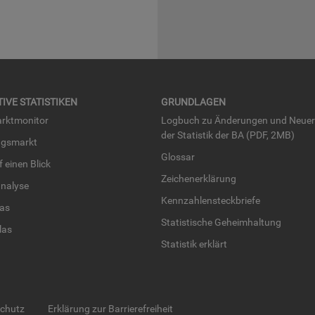
TI­VE STA­TIS­TI­KEN
GRUND­LA­GEN
rkt­mo­ni­tor
Log­buch zu Än­de­run­gen und Neue­
der Sta­tis­tik der BA (PDF, 2MB)
ngs­markt
Glos­sar
uf einen Blick
Zei­chen­er­klä­rung
na­ly­se
Kenn­zah­len­steck­brie­fe
­las
Sta­tis­ti­sche Ge­heim­hal­tung
­las
Sta­tis­tik er­klärt
schutz
Erklärung zur Barrierefreiheit