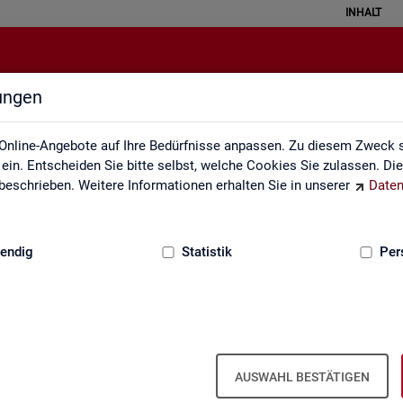
INHALT
lungen
Über uns
Online-Angebote auf Ihre Bedürfnisse anpassen. Zu diesem Zweck s
in. Entscheiden Sie bitte selbst, welche Cookies Sie zulassen. Di
eschrieben. Weitere Informationen erhalten Sie in unserer
Daten
:
GRUNDLAGEN
endig
Statistik
Per
Über uns
AUSWAHL BESTÄTIGEN
er Bun­des­agen­tur für Ar­beit ist Teil der Bun­des­agen­tur für Ar­beit. Der 