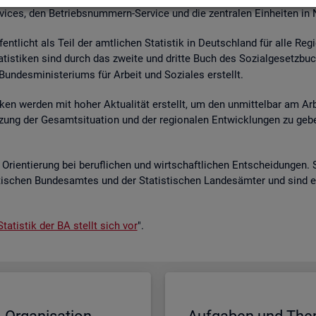
r­vices, den Be­triebs­num­mern-Ser­vice und die zen­tra­len Ein­hei­ten in
­fent­licht als Teil der amt­li­chen Sta­tis­tik in Deutsch­land für alle Re­
a­tis­ti­ken sind durch das zwei­te und drit­te Buch des So­zi­al­ge­setz­bu
un­des­mi­nis­te­ri­ums für Ar­beit und So­zia­les er­stellt.
i­ken wer­den mit hoher Ak­tua­li­tät er­stellt, um den un­mit­tel­bar am Ar­
ät­zung der Ge­samt­si­tua­ti­on und der re­gio­na­len Ent­wick­lun­gen zu g
Ori­en­tie­rung bei be­ruf­li­chen und wirt­schaft­li­chen Ent­schei­dun­gen. 
s­ti­schen Bun­des­am­tes und der Sta­tis­ti­schen Lan­des­äm­ter und sind 
ta­tis­tik der BA stellt sich vor
".