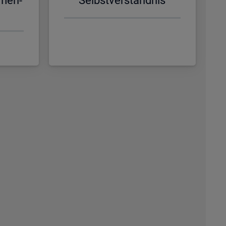
­men­
Selbst­ver­ständ­nis