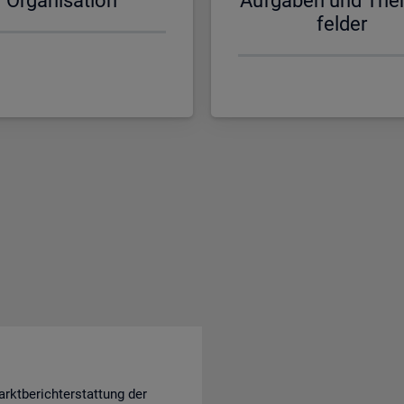
Or­ga­ni­sa­ti­on
Auf­ga­ben und The
fel­der
rktberichterstattung der