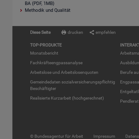
BA (PDF, 1MB)
Methodik und Qualität
Diese Seite
drucken
empfehlen
TOP-PRO­DUK­TE
IN­TER­AK­
Mo­nats­be­richt
Ar­beits­ma
Fach­kräf­te­eng­pass­ana­ly­se
Aus­bil­du
Ar­beits­lo­se und Ar­beits­lo­sen­quo­ten
Be­ru­fe a
Ge­mein­de­da­ten so­zi­al­ver­si­che­rungs­pflich­tig
Eng­pass­a
Be­schäf­tig­ter
Ent­gel­t­at
Rea­li­sier­te Kurz­ar­beit (hoch­ge­rech­net)
Pend­ler­at
© Bundesagentur für Arbeit
Impressum
Daten