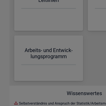
Leit­li­ni­en
Ar­beits- und Ent­wick­
lungs­pro­gramm
Wissenswertes
Selbstverständnis und Anspruch der Statistik/Arbeitsma