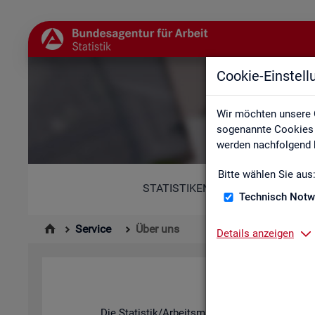
Cookie-Einstel
Wir möchten unsere 
sogenannte Cookies e
werden nachfolgend b
Bitte wählen Sie aus
STATISTIKEN
Technisch Notw
Service
Über uns
Details anzeigen
Die Sta­tis­tik/Ar­beits­markt­be­richt­erstat­tung d