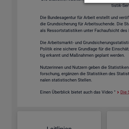
tis­tik-Se
Die Bun­des­agen­tur für Ar­beit er­stellt und ver­öf
die Grund­si­che­rung für Ar­beit­su­chen­de. Die St
als Res­sort­sta­tis­ti­ken unter Fach­auf­sicht des B
Die Ar­beits­markt- und Grund­si­che­rungs­sta­tis­t
Po­li­tik eine si­che­re Grund­la­ge für die Ein­sch
tig er­kannt und Maß­nah­men ge­plant wer­den.
Nut­ze­rin­nen und Nut­zern geben die Sta­tis­ti­ken 
for­schung, er­gän­zen die Sta­tis­ti­ken des Sta­ti
na­len sta­tis­ti­schen Stel­len.
Einen Über­blick bie­tet auch das Video "
Die S