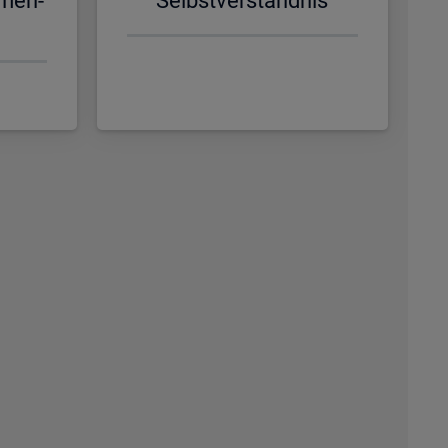
­men­
Selbst­ver­ständ­nis