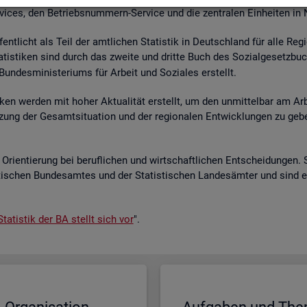
r­vices, den Be­triebs­num­mern-Ser­vice und die zen­tra­len Ein­hei­ten in
­fent­licht als Teil der amt­li­chen Sta­tis­tik in Deutsch­land für alle Re­
a­tis­ti­ken sind durch das zwei­te und drit­te Buch des So­zi­al­ge­setz­bu
un­des­mi­nis­te­ri­ums für Ar­beit und So­zia­les er­stellt.
i­ken wer­den mit hoher Ak­tua­li­tät er­stellt, um den un­mit­tel­bar am Ar­
ät­zung der Ge­samt­si­tua­ti­on und der re­gio­na­len Ent­wick­lun­gen zu g
Ori­en­tie­rung bei be­ruf­li­chen und wirt­schaft­li­chen Ent­schei­dun­gen. 
s­ti­schen Bun­des­am­tes und der Sta­tis­ti­schen Lan­des­äm­ter und sind 
ta­tis­tik der BA stellt sich vor
".