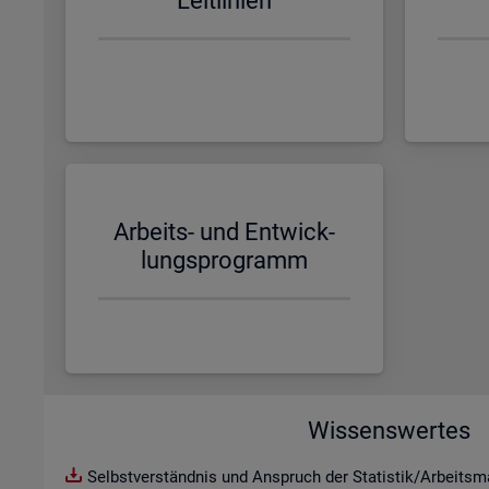
Leit­li­ni­en
Ar­beits- und Ent­wick­
lungs­pro­gramm
Wissenswertes
Selbstverständnis und Anspruch der Statistik/Arbeitsma