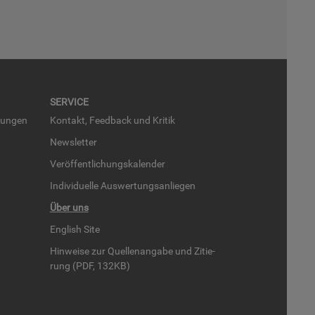
SER­VICE
run­gen
Kon­takt, Feed­back und Kri­tik
News­let­ter
Ver­öf­fent­li­chungs­ka­len­der
In­di­vi­du­el­le Aus­wer­tungs­an­lie­gen
Über uns
English Site
Hin­wei­se zur Quel­len­an­ga­be und Zi­tie­
rung (PDF, 132KB)