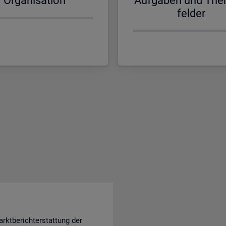
Or­ga­ni­sa­ti­on
Auf­ga­ben und The
fel­der
rktberichterstattung der