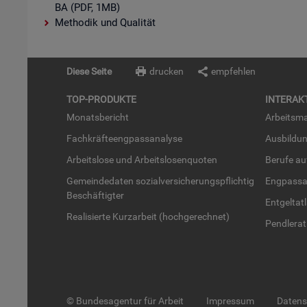
BA (PDF, 1MB)
Methodik und Qualität
Diese Seite
drucken
empfehlen
TOP-PRO­DUK­TE
IN­TER­AK­
Mo­nats­be­richt
Ar­beits­ma
Fach­kräf­te­eng­pass­ana­ly­se
Aus­bil­du
Ar­beits­lo­se und Ar­beits­lo­sen­quo­ten
Be­ru­fe a
Ge­mein­de­da­ten so­zi­al­ver­si­che­rungs­pflich­tig
Eng­pass­a
Be­schäf­tig­ter
Ent­gel­t­at
Rea­li­sier­te Kurz­ar­beit (hoch­ge­rech­net)
Pend­ler­at
© Bundesagentur für Arbeit
Impressum
Daten