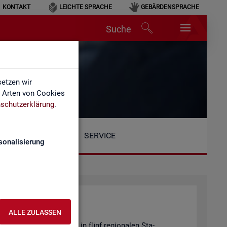
KONTAKT
LEICHTE SPRACHE
GEBÄRDENSPRACHE
Suche
etzen wir
e Arten von Cookies
schutzerklärung
.
SERVICE
sonalisierung
ALLE ZULASSEN
Be­reich ist or­ga­ni­siert in fünf re­gio­na­len Sta­