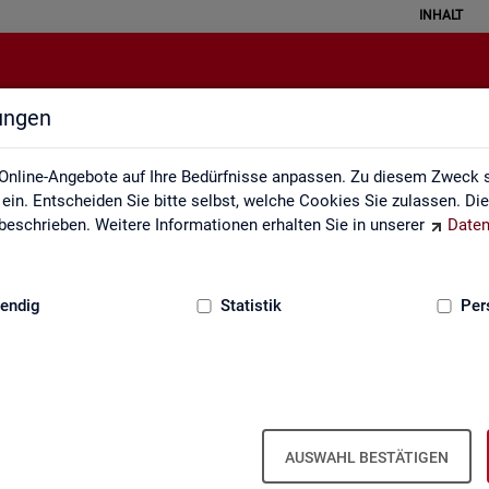
INHALT
lungen
Über uns
Online-Angebote auf Ihre Bedürfnisse anpassen. Zu diesem Zweck s
in. Entscheiden Sie bitte selbst, welche Cookies Sie zulassen. Di
eschrieben. Weitere Informationen erhalten Sie in unserer
Daten
:
GRUNDLAGEN
endig
Statistik
Per
Über uns
AUSWAHL BESTÄTIGEN
er Bun­des­agen­tur für Ar­beit ist Teil der Bun­des­agen­tur für Ar­beit. Der 