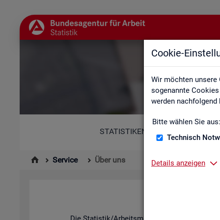
Cookie-Einstel
Wir möchten unsere 
sogenannte Cookies e
werden nachfolgend b
Bitte wählen Sie aus
STATISTIKEN
Technisch Notw
Service
Über uns
Details anzeigen
Die Sta­tis­tik/Ar­beits­markt­be­richt­erstat­tung d