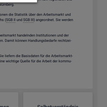
 Nürn­berg.
gio­nen die Sta­tis­tik über den Ar­beits­markt und
chs (
SGB II
und
SGB III
) an­ge­ord­net. Sie wer­den
beits­markt han­deln­den In­sti­tu­tio­nen und der
eben. Damit kön­nen Hand­lungs­be­dar­fe recht­zei­
Sie lie­fern die Ba­sis­da­ten für die Ar­beits­markt­
eine wich­ti­ge Quel­le für die Ar­beit der kom­mu­