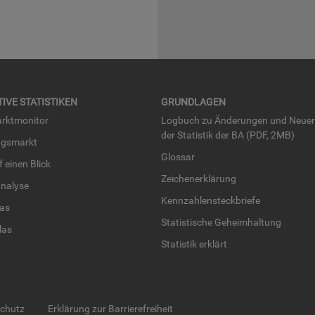
TI­VE STA­TIS­TI­KEN
GRUND­LA­GEN
rkt­mo­ni­tor
Log­buch zu Än­de­run­gen und Neue­
der Sta­tis­tik der BA (PDF, 2MB)
ngs­markt
Glos­sar
uf einen Blick
Zei­chen­er­klä­rung
na­ly­se
Kenn­zah­len­steck­brie­fe
­las
Sta­tis­ti­sche Ge­heim­hal­tung
­las
Sta­tis­tik er­klärt
schutz
Erklärung zur Barrierefreiheit