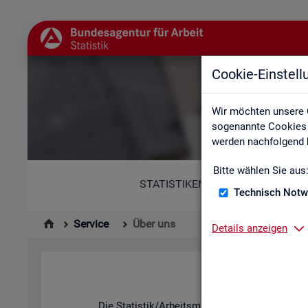
Cookie-Einstel
Wir möchten unsere 
sogenannte Cookies e
werden nachfolgend b
Bitte wählen Sie aus
STATISTIKEN
Technisch Notw
Service
Über uns
Details anzeigen
Die Sta­tis­tik/Ar­beits­markt­be­richt­erstat­tung d