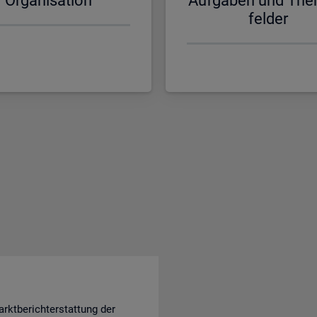
Or­ga­ni­sa­ti­on
Auf­ga­ben und The
fel­der
rktberichterstattung der