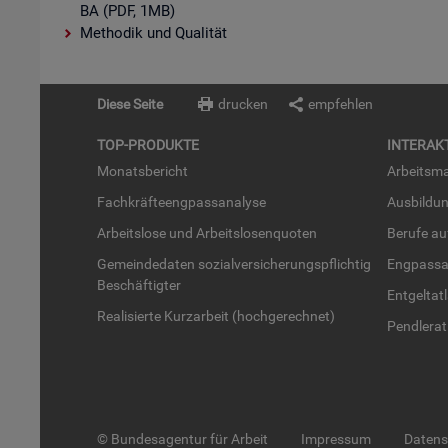
BA (PDF, 1MB)
Methodik und Qualität
Diese Seite
drucken
empfehlen
TOP-PRO­DUK­TE
IN­TER­AK­
Mo­nats­be­richt
Ar­beits­ma
Fach­kräf­te­eng­pass­ana­ly­se
Aus­bil­du
Ar­beits­lo­se und Ar­beits­lo­sen­quo­ten
Be­ru­fe a
Ge­mein­de­da­ten so­zi­al­ver­si­che­rungs­pflich­tig
Eng­pass­a
Be­schäf­tig­ter
Ent­gel­t­at
Rea­li­sier­te Kurz­ar­beit (hoch­ge­rech­net)
Pend­ler­at
© Bundesagentur für Arbeit
Impressum
Daten