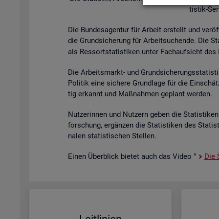
tis­tik-Se
Die Bun­des­agen­tur für Ar­beit er­stellt und ver­öf
die Grund­si­che­rung für Ar­beit­su­chen­de. Die St
als Res­sort­sta­tis­ti­ken unter Fach­auf­sicht des B
Die Ar­beits­markt- und Grund­si­che­rungs­sta­tis­t
Po­li­tik eine si­che­re Grund­la­ge für die Ein­sch
tig er­kannt und Maß­nah­men ge­plant wer­den.
Nut­ze­rin­nen und Nut­zern geben die Sta­tis­ti­ken 
for­schung, er­gän­zen die Sta­tis­ti­ken des Sta­ti
na­len sta­tis­ti­schen Stel­len.
Einen Über­blick bie­tet auch das Video "
Die S