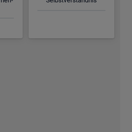
­men­
Selbst­ver­ständ­nis