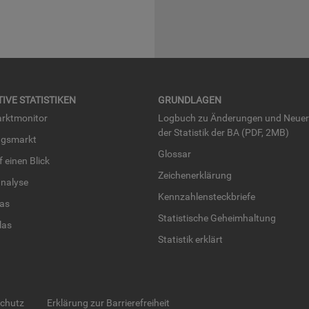
TI­VE STA­TIS­TI­KEN
GRUND­LA­GEN
rkt­mo­ni­tor
Log­buch zu Än­de­run­gen und Neue­
der Sta­tis­tik der BA (PDF, 2MB)
ngs­markt
Glos­sar
uf einen Blick
Zei­chen­er­klä­rung
na­ly­se
Kenn­zah­len­steck­brie­fe
­las
Sta­tis­ti­sche Ge­heim­hal­tung
­las
Sta­tis­tik er­klärt
schutz
Erklärung zur Barrierefreiheit