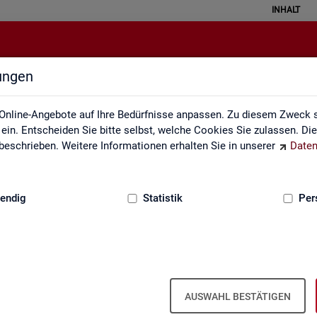
INHALT
lungen
Über uns
Online-Angebote auf Ihre Bedürfnisse anpassen. Zu diesem Zweck s
in. Entscheiden Sie bitte selbst, welche Cookies Sie zulassen. Di
eschrieben. Weitere Informationen erhalten Sie in unserer
Daten
:
GRUNDLAGEN
endig
Statistik
Per
Über uns
AUSWAHL BESTÄTIGEN
er Bun­des­agen­tur für Ar­beit ist Teil der Bun­des­agen­tur für Ar­beit. Der 