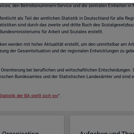
r­vices, den Be­triebs­num­mern-Ser­vice und die zen­tra­len Ein­hei­ten in
­fent­licht als Teil der amt­li­chen Sta­tis­tik in Deutsch­land für alle Re­
a­tis­ti­ken sind durch das zwei­te und drit­te Buch des So­zi­al­ge­setz­bu
un­des­mi­nis­te­ri­ums für Ar­beit und So­zia­les er­stellt.
i­ken wer­den mit hoher Ak­tua­li­tät er­stellt, um den un­mit­tel­bar am Ar­
ät­zung der Ge­samt­si­tua­ti­on und der re­gio­na­len Ent­wick­lun­gen zu g
Ori­en­tie­rung bei be­ruf­li­chen und wirt­schaft­li­chen Ent­schei­dun­gen. 
s­ti­schen Bun­des­am­tes und der Sta­tis­ti­schen Lan­des­äm­ter und sind 
ta­tis­tik der BA stellt sich vor
".