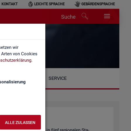
KONTAKT
LEICHTE SPRACHE
GEBÄRDENSPRACHE
Suche
etzen wir
e Arten von Cookies
schutzerklärung
.
SERVICE
sonalisierung
ALLE ZULASSEN
Be­reich ist or­ga­ni­siert in fünf re­gio­na­len Sta­