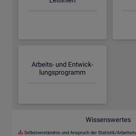
Leit­li­ni­en
Ar­beits- und Ent­wick­
lungs­pro­gramm
Wissenswertes
Selbstverständnis und Anspruch der Statistik/Arbeitsma