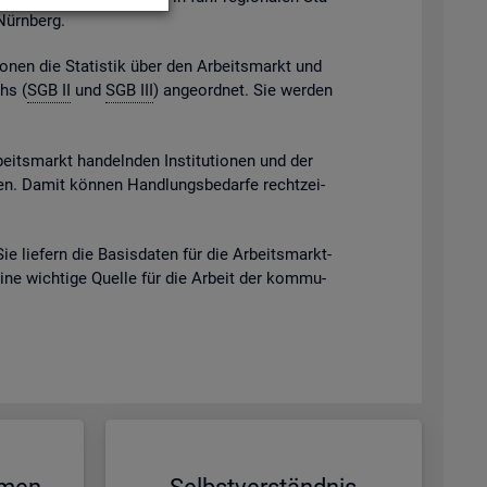
 Nürn­berg.
gio­nen die Sta­tis­tik über den Ar­beits­markt und
chs (
SGB II
und
SGB III
) an­ge­ord­net. Sie wer­den
beits­markt han­deln­den In­sti­tu­tio­nen und der
eben. Damit kön­nen Hand­lungs­be­dar­fe recht­zei­
Sie lie­fern die Ba­sis­da­ten für die Ar­beits­markt­
eine wich­ti­ge Quel­le für die Ar­beit der kom­mu­