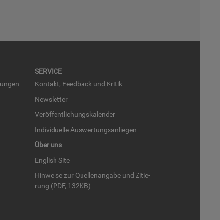
SER­VICE
run­gen
Kon­takt, Feed­back und Kri­tik
News­let­ter
Ver­öf­fent­li­chungs­ka­len­der
In­di­vi­du­el­le Aus­wer­tungs­an­lie­gen
Über uns
English Site
Hin­wei­se zur Quel­len­an­ga­be und Zi­tie­
rung (PDF, 132KB)