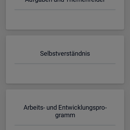
Selbst­ver­ständ­nis
Ar­beits- und Ent­wick­lungs­pro­
gramm