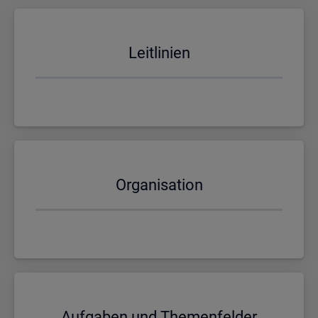
Leit­li­ni­en
Or­ga­ni­sa­ti­on
Auf­ga­ben und The­men­fel­der