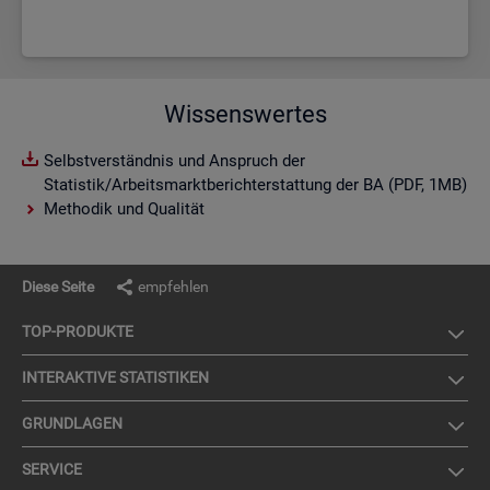
Wissenswertes
Selbstverständnis und Anspruch der
Statistik/Arbeitsmarktberichterstattung der BA (PDF, 1MB)
Methodik und Qualität
Diese Seite
empfehlen
TOP-PRO­DUK­TE
IN­TER­AK­TI­VE STA­TIS­TI­KEN
GRUND­LA­GEN
SER­VICE