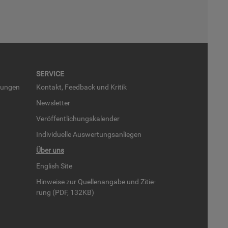
SER­VICE
run­gen
Kon­takt, Feed­back und Kri­tik
News­let­ter
Ver­öf­fent­li­chungs­ka­len­der
In­di­vi­du­el­le Aus­wer­tungs­an­lie­gen
Über uns
English Site
Hin­wei­se zur Quel­len­an­ga­be und Zi­tie­
rung (PDF, 132KB)