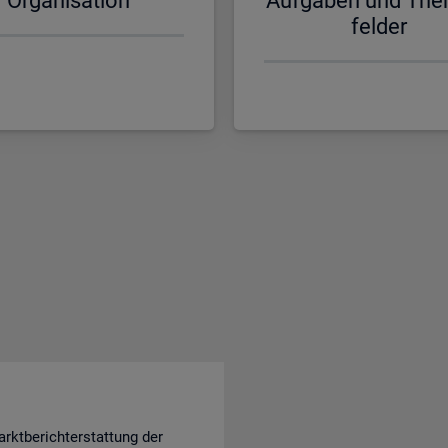
Or­ga­ni­sa­ti­on
Auf­ga­ben und The
fel­der
rktberichterstattung der