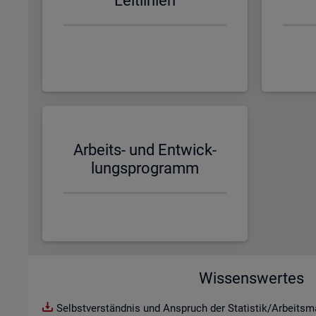
Leit­li­ni­en
Ar­beits- und Ent­wick­
lungs­pro­gramm
Wissenswertes
Selbstverständnis und Anspruch der Statistik/Arbeitsma