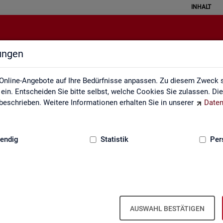
INHALT
lungen
Über uns
Online-Angebote auf Ihre Bedürfnisse anpassen. Zu diesem Zweck s
in. Entscheiden Sie bitte selbst, welche Cookies Sie zulassen. Di
eschrieben. Weitere Informationen erhalten Sie in unserer
Daten
:
GRUNDLAGEN
endig
Statistik
Per
Über uns
AUSWAHL BESTÄTIGEN
er Bun­des­agen­tur für Ar­beit ist Teil der Bun­des­agen­tur für Ar­beit. Der 