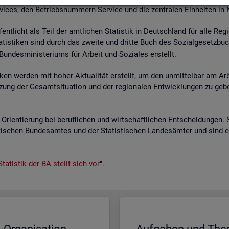
r­vices, den Be­triebs­num­mern-Ser­vice und die zen­tra­len Ein­hei­ten in
­fent­licht als Teil der amt­li­chen Sta­tis­tik in Deutsch­land für alle Re­
a­tis­ti­ken sind durch das zwei­te und drit­te Buch des So­zi­al­ge­setz­bu
un­des­mi­nis­te­ri­ums für Ar­beit und So­zia­les er­stellt.
i­ken wer­den mit hoher Ak­tua­li­tät er­stellt, um den un­mit­tel­bar am Ar­
ät­zung der Ge­samt­si­tua­ti­on und der re­gio­na­len Ent­wick­lun­gen zu g
Ori­en­tie­rung bei be­ruf­li­chen und wirt­schaft­li­chen Ent­schei­dun­gen. 
s­ti­schen Bun­des­am­tes und der Sta­tis­ti­schen Lan­des­äm­ter und sind 
ta­tis­tik der BA stellt sich vor
".