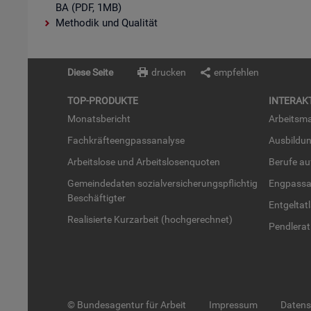
BA (PDF, 1MB)
Methodik und Qualität
Diese Seite
drucken
empfehlen
TOP-PRO­DUK­TE
IN­TER­AK­
Mo­nats­be­richt
Ar­beits­ma
Fach­kräf­te­eng­pass­ana­ly­se
Aus­bil­du
Ar­beits­lo­se und Ar­beits­lo­sen­quo­ten
Be­ru­fe a
Ge­mein­de­da­ten so­zi­al­ver­si­che­rungs­pflich­tig
Eng­pass­a
Be­schäf­tig­ter
Ent­gel­t­at
Rea­li­sier­te Kurz­ar­beit (hoch­ge­rech­net)
Pend­ler­at
© Bundesagentur für Arbeit
Impressum
Daten