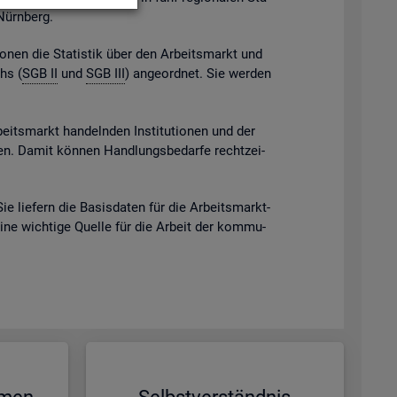
 Nürn­berg.
gio­nen die Sta­tis­tik über den Ar­beits­markt und
chs (
SGB II
und
SGB III
) an­ge­ord­net. Sie wer­den
beits­markt han­deln­den In­sti­tu­tio­nen und der
eben. Damit kön­nen Hand­lungs­be­dar­fe recht­zei­
Sie lie­fern die Ba­sis­da­ten für die Ar­beits­markt­
eine wich­ti­ge Quel­le für die Ar­beit der kom­mu­