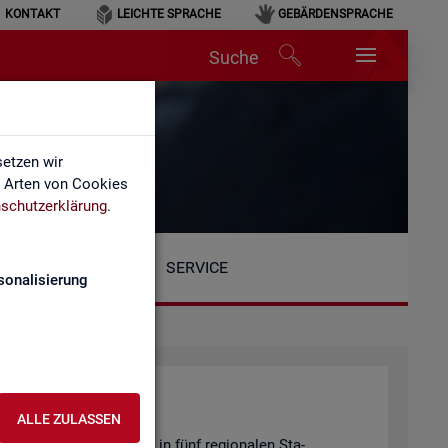
KONTAKT
LEICHTE SPRACHE
GEBÄRDENSPRACHE
Suche
etzen wir
e Arten von Cookies
schutzerklärung
.
SERVICE
sonalisierung
ALLE ZULASSEN
Be­reich ist or­ga­ni­siert in fünf re­gio­na­len Sta­