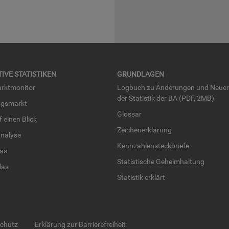
TI­VE STA­TIS­TI­KEN
GRUND­LA­GEN
rkt­mo­ni­tor
Log­buch zu Än­de­run­gen und Neue­
der Sta­tis­tik der BA (PDF, 2MB)
ngs­markt
Glos­sar
uf einen Blick
Zei­chen­er­klä­rung
na­ly­se
Kenn­zah­len­steck­brie­fe
­las
Sta­tis­ti­sche Ge­heim­hal­tung
­las
Sta­tis­tik er­klärt
schutz
Erklärung zur Barrierefreiheit