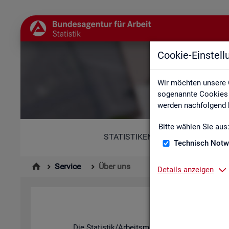
Cookie-Einstel
Wir möchten unsere 
sogenannte Cookies e
werden nachfolgend b
Bitte wählen Sie aus
STATISTIKEN
Technisch Notw
Service
Über uns
Details anzeigen
Die Sta­tis­tik/Ar­beits­markt­be­richt­erstat­tung d