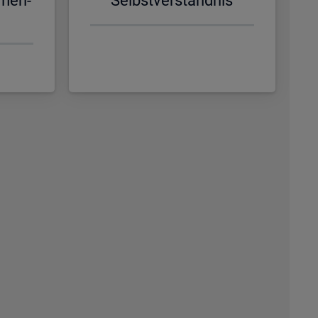
­men­
Selbst­ver­ständ­nis