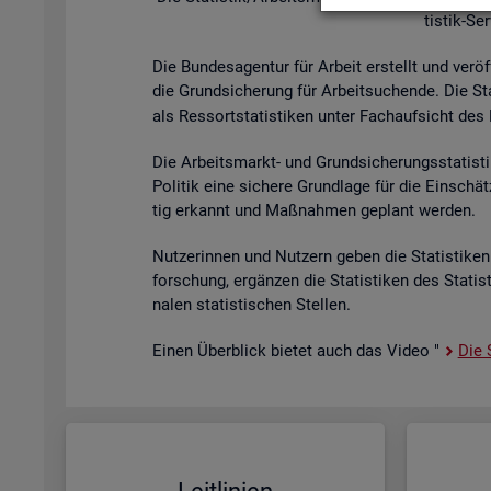
tis­tik-Se
Die Bun­des­agen­tur für Ar­beit er­stellt und ver­öf
die Grund­si­che­rung für Ar­beit­su­chen­de. Die St
als Res­sort­sta­tis­ti­ken unter Fach­auf­sicht des B
Die Ar­beits­markt- und Grund­si­che­rungs­sta­tis­t
Po­li­tik eine si­che­re Grund­la­ge für die Ein­sch
tig er­kannt und Maß­nah­men ge­plant wer­den.
Nut­ze­rin­nen und Nut­zern geben die Sta­tis­ti­ken 
for­schung, er­gän­zen die Sta­tis­ti­ken des Sta­ti
na­len sta­tis­ti­schen Stel­len.
Einen Über­blick bie­tet auch das Video "
Die S