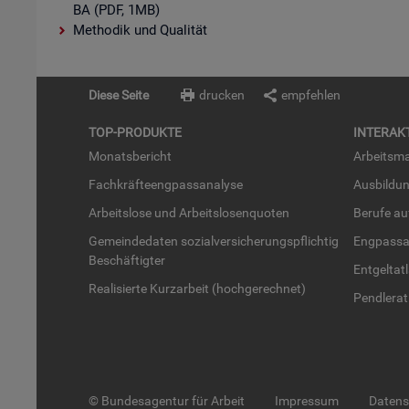
BA (PDF, 1MB)
Methodik und Qualität
Diese Seite
drucken
empfehlen
TOP-PRO­DUK­TE
IN­TER­AK­
Mo­nats­be­richt
Ar­beits­ma
Fach­kräf­te­eng­pass­ana­ly­se
Aus­bil­du
Ar­beits­lo­se und Ar­beits­lo­sen­quo­ten
Be­ru­fe a
Ge­mein­de­da­ten so­zi­al­ver­si­che­rungs­pflich­tig
Eng­pass­a
Be­schäf­tig­ter
Ent­gel­t­at
Rea­li­sier­te Kurz­ar­beit (hoch­ge­rech­net)
Pend­ler­at
© Bundesagentur für Arbeit
Impressum
Daten