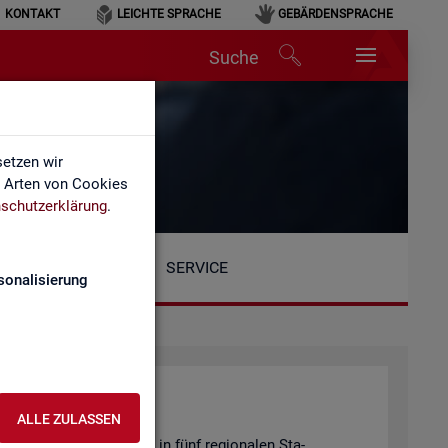
KONTAKT
LEICHTE SPRACHE
GEBÄRDENSPRACHE
Suche
etzen wir
e Arten von Cookies
schutzerklärung
.
SERVICE
sonalisierung
ALLE ZULASSEN
Be­reich ist or­ga­ni­siert in fünf re­gio­na­len Sta­