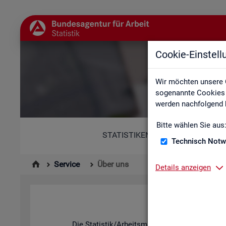
Cookie-Einstel
Wir möchten unsere 
sogenannte Cookies e
werden nachfolgend b
Bitte wählen Sie aus
STATISTIKEN
Technisch Notw
Service
Über uns
Details anzeigen
Die Sta­tis­tik/Ar­beits­markt­be­richt­erstat­tung d