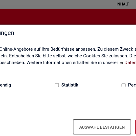
INHALT
lungen
Über uns
Online-Angebote auf Ihre Bedürfnisse anpassen. Zu diesem Zweck s
in. Entscheiden Sie bitte selbst, welche Cookies Sie zulassen. Di
eschrieben. Weitere Informationen erhalten Sie in unserer
Daten
:
GRUNDLAGEN
endig
Statistik
Per
Über uns
AUSWAHL BESTÄTIGEN
er Bun­des­agen­tur für Ar­beit ist Teil der Bun­des­agen­tur für Ar­beit. Der 