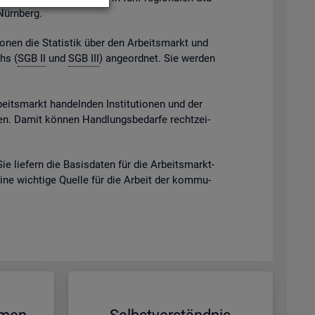
 Nürn­berg.
gio­nen die Sta­tis­tik über den Ar­beits­markt und
chs (
SGB II
und
SGB III
) an­ge­ord­net. Sie wer­den
beits­markt han­deln­den In­sti­tu­tio­nen und der
eben. Damit kön­nen Hand­lungs­be­dar­fe recht­zei­
Sie lie­fern die Ba­sis­da­ten für die Ar­beits­markt­
eine wich­ti­ge Quel­le für die Ar­beit der kom­mu­