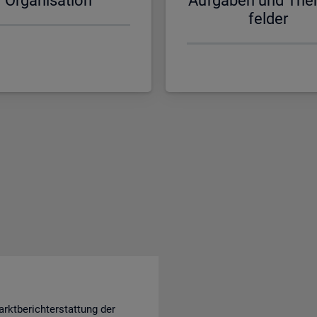
Or­ga­ni­sa­ti­on
Auf­ga­ben und The
fel­der
rktberichterstattung der