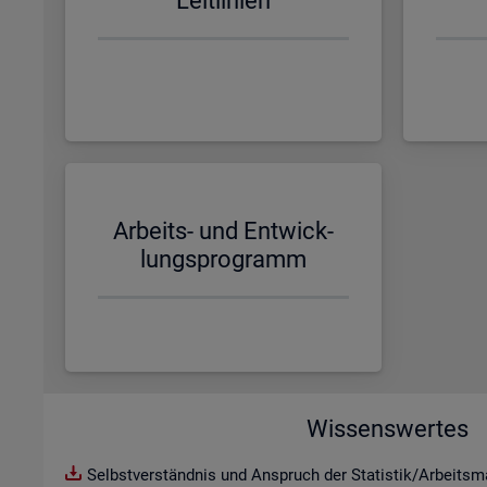
Leit­li­ni­en
Ar­beits- und Ent­wick­
lungs­pro­gramm
Wissenswertes
Selbstverständnis und Anspruch der Statistik/Arbeitsma