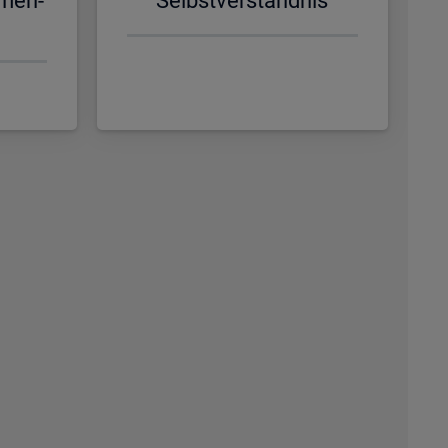
­men­
Selbst­ver­ständ­nis