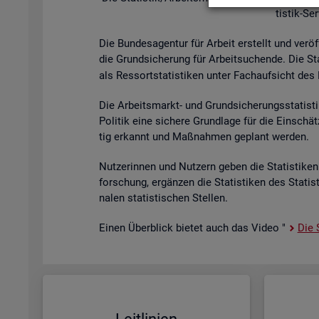
tis­tik-Se
Die Bun­des­agen­tur für Ar­beit er­stellt und ver­öf
die Grund­si­che­rung für Ar­beit­su­chen­de. Die St
als Res­sort­sta­tis­ti­ken unter Fach­auf­sicht des B
Die Ar­beits­markt- und Grund­si­che­rungs­sta­tis­t
Po­li­tik eine si­che­re Grund­la­ge für die Ein­sch
tig er­kannt und Maß­nah­men ge­plant wer­den.
Nut­ze­rin­nen und Nut­zern geben die Sta­tis­ti­ken 
for­schung, er­gän­zen die Sta­tis­ti­ken des Sta­ti
na­len sta­tis­ti­schen Stel­len.
Einen Über­blick bie­tet auch das Video "
Die S