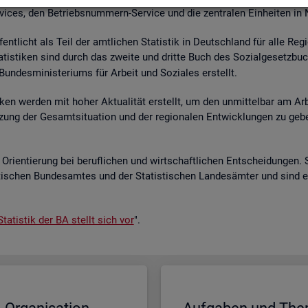
r­vices, den Be­triebs­num­mern-Ser­vice und die zen­tra­len Ein­hei­ten in
­fent­licht als Teil der amt­li­chen Sta­tis­tik in Deutsch­land für alle Re­
a­tis­ti­ken sind durch das zwei­te und drit­te Buch des So­zi­al­ge­setz­bu
un­des­mi­nis­te­ri­ums für Ar­beit und So­zia­les er­stellt.
i­ken wer­den mit hoher Ak­tua­li­tät er­stellt, um den un­mit­tel­bar am Ar­
ät­zung der Ge­samt­si­tua­ti­on und der re­gio­na­len Ent­wick­lun­gen zu g
Ori­en­tie­rung bei be­ruf­li­chen und wirt­schaft­li­chen Ent­schei­dun­gen. 
s­ti­schen Bun­des­am­tes und der Sta­tis­ti­schen Lan­des­äm­ter und sind 
ta­tis­tik der BA stellt sich vor
".