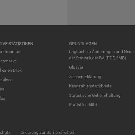
TI­VE STA­TIS­TI­KEN
GRUND­LA­GEN
rkt­mo­ni­tor
Log­buch zu Än­de­run­gen und Neue­
der Sta­tis­tik der BA (PDF, 2MB)
ngs­markt
Glos­sar
uf einen Blick
Zei­chen­er­klä­rung
na­ly­se
Kenn­zah­len­steck­brie­fe
­las
Sta­tis­ti­sche Ge­heim­hal­tung
­las
Sta­tis­tik er­klärt
schutz
Erklärung zur Barrierefreiheit