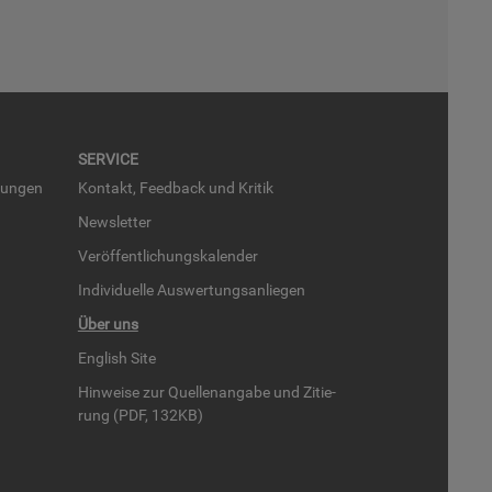
SER­VICE
run­gen
Kon­takt, Feed­back und Kri­tik
News­let­ter
Ver­öf­fent­li­chungs­ka­len­der
In­di­vi­du­el­le Aus­wer­tungs­an­lie­gen
Über uns
English Site
Hin­wei­se zur Quel­len­an­ga­be und Zi­tie­
rung (PDF, 132KB)