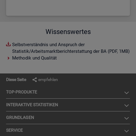
Wissenswertes
Selbstverständnis und Anspruch der
Statistik/Arbeitsmarktberichterstattung der BA (PDF, 1MB)
Methodik und Qualität
Diese Seite
empfehlen
TOP-PRO­DUK­TE
IN­TER­AK­TI­VE STA­TIS­TI­KEN
GRUND­LA­GEN
SER­VICE