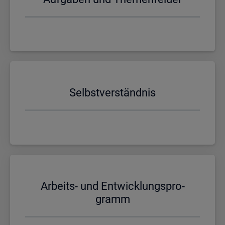
Selbst­ver­ständ­nis
Ar­beits- und Ent­wick­lungs­pro­
gramm