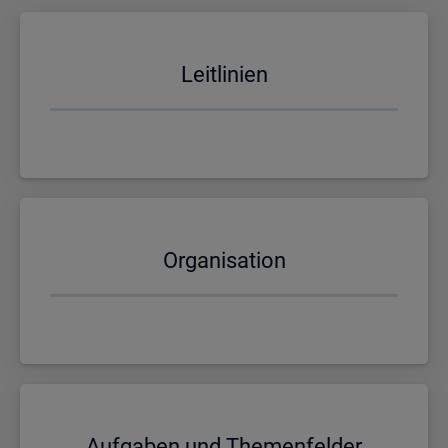
Leit­li­ni­en
Or­ga­ni­sa­ti­on
Auf­ga­ben und The­men­fel­der