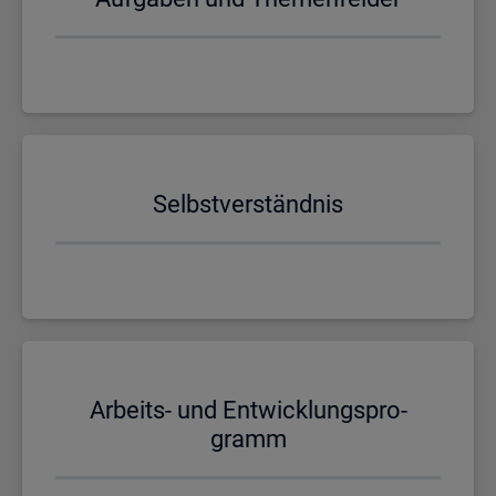
Selbst­ver­ständ­nis
Ar­beits- und Ent­wick­lungs­pro­
gramm