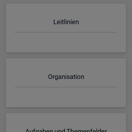
Leit­li­ni­en
Or­ga­ni­sa­ti­on
Auf­ga­ben und The­men­fel­der