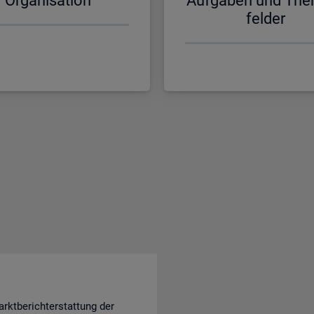
Or­ga­ni­sa­ti­on
Auf­ga­ben und The
fel­der
rktberichterstattung der