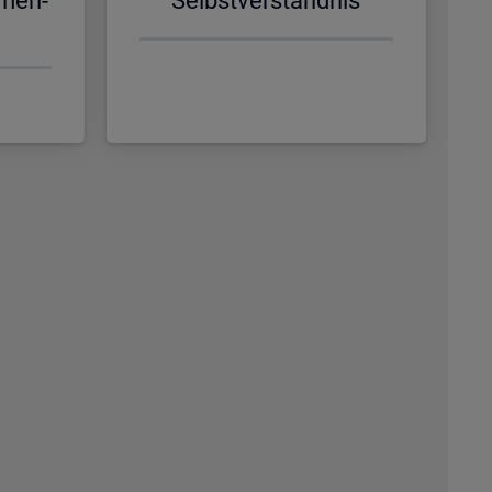
­men­
Selbst­ver­ständ­nis