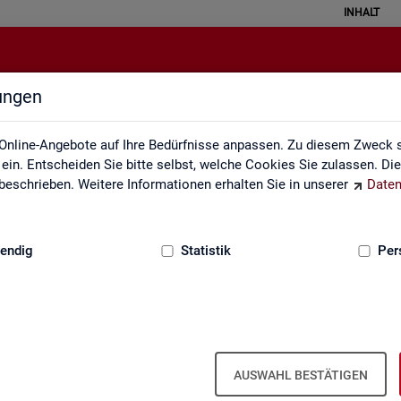
INHALT
lungen
Über uns
Online-Angebote auf Ihre Bedürfnisse anpassen. Zu diesem Zweck s
in. Entscheiden Sie bitte selbst, welche Cookies Sie zulassen. Di
eschrieben. Weitere Informationen erhalten Sie in unserer
Daten
:
GRUNDLAGEN
endig
Statistik
Per
Über uns
AUSWAHL BESTÄTIGEN
er Bun­des­agen­tur für Ar­beit ist Teil der Bun­des­agen­tur für Ar­beit. Der 