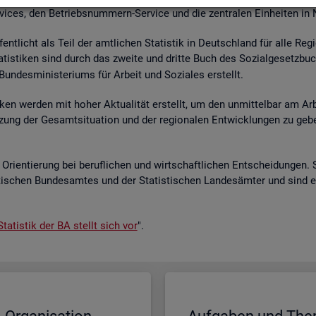
r­vices, den Be­triebs­num­mern-Ser­vice und die zen­tra­len Ein­hei­ten in
­fent­licht als Teil der amt­li­chen Sta­tis­tik in Deutsch­land für alle Re­
a­tis­ti­ken sind durch das zwei­te und drit­te Buch des So­zi­al­ge­setz­bu
un­des­mi­nis­te­ri­ums für Ar­beit und So­zia­les er­stellt.
i­ken wer­den mit hoher Ak­tua­li­tät er­stellt, um den un­mit­tel­bar am Ar­
ät­zung der Ge­samt­si­tua­ti­on und der re­gio­na­len Ent­wick­lun­gen zu g
Ori­en­tie­rung bei be­ruf­li­chen und wirt­schaft­li­chen Ent­schei­dun­gen. 
s­ti­schen Bun­des­am­tes und der Sta­tis­ti­schen Lan­des­äm­ter und sind 
ta­tis­tik der BA stellt sich vor
".