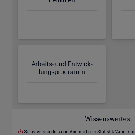
Leit­li­ni­en
Ar­beits- und Ent­wick­
lungs­pro­gramm
Wissenswertes
Selbstverständnis und Anspruch der Statistik/Arbeitsma