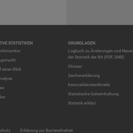
TI­VE STA­TIS­TI­KEN
GRUND­LA­GEN
rkt­mo­ni­tor
Log­buch zu Än­de­run­gen und Neue­
der Sta­tis­tik der BA (PDF, 2MB)
ngs­markt
Glos­sar
uf einen Blick
Zei­chen­er­klä­rung
na­ly­se
Kenn­zah­len­steck­brie­fe
­las
Sta­tis­ti­sche Ge­heim­hal­tung
­las
Sta­tis­tik er­klärt
schutz
Erklärung zur Barrierefreiheit