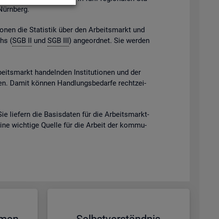
 Nürn­berg.
gio­nen die Sta­tis­tik über den Ar­beits­markt und
chs (
SGB II
und
SGB III
) an­ge­ord­net. Sie wer­den
beits­markt han­deln­den In­sti­tu­tio­nen und der
eben. Damit kön­nen Hand­lungs­be­dar­fe recht­zei­
Sie lie­fern die Ba­sis­da­ten für die Ar­beits­markt­
eine wich­ti­ge Quel­le für die Ar­beit der kom­mu­