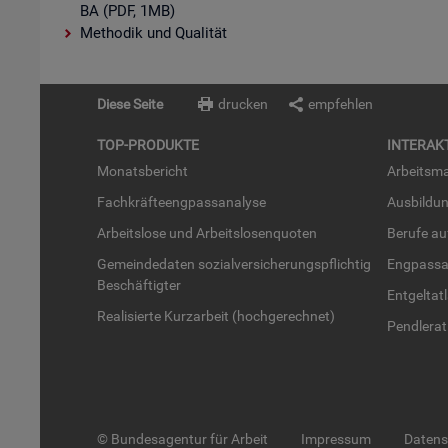
BA (PDF, 1MB)
Methodik und Qualität
Diese Seite
drucken
empfehlen
TOP-PRO­DUK­TE
IN­TER­AK­
Mo­nats­be­richt
Ar­beits­ma
Fach­kräf­te­eng­pass­ana­ly­se
Aus­bil­du
Ar­beits­lo­se und Ar­beits­lo­sen­quo­ten
Be­ru­fe a
Ge­mein­de­da­ten so­zi­al­ver­si­che­rungs­pflich­tig
Eng­pass­a
Be­schäf­tig­ter
Ent­gel­t­at
Rea­li­sier­te Kurz­ar­beit (hoch­ge­rech­net)
Pend­ler­at
© Bundesagentur für Arbeit
Impressum
Daten