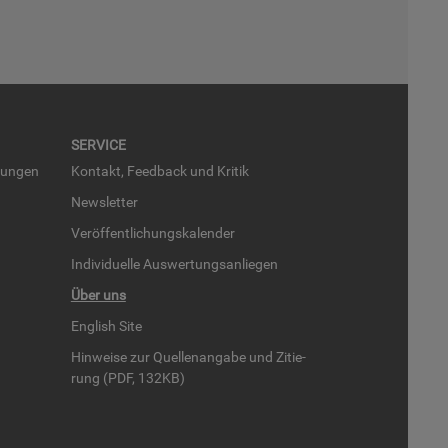
SER­VICE
run­gen
Kon­takt, Feed­back und Kri­tik
News­let­ter
Ver­öf­fent­li­chungs­ka­len­der
In­di­vi­du­el­le Aus­wer­tungs­an­lie­gen
Über uns
English Site
Hin­wei­se zur Quel­len­an­ga­be und Zi­tie­
rung (PDF, 132KB)