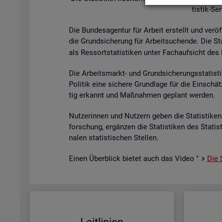
tis­tik-Se
Die Bun­des­agen­tur für Ar­beit er­stellt und ver­öf
die Grund­si­che­rung für Ar­beit­su­chen­de. Die St
als Res­sort­sta­tis­ti­ken unter Fach­auf­sicht des B
Die Ar­beits­markt- und Grund­si­che­rungs­sta­tis­t
Po­li­tik eine si­che­re Grund­la­ge für die Ein­sch
tig er­kannt und Maß­nah­men ge­plant wer­den.
Nut­ze­rin­nen und Nut­zern geben die Sta­tis­ti­ken 
for­schung, er­gän­zen die Sta­tis­ti­ken des Sta­ti
na­len sta­tis­ti­schen Stel­len.
Einen Über­blick bie­tet auch das Video "
Die S