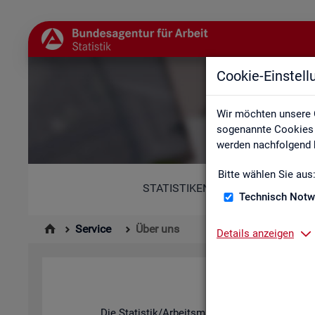
Cookie-Einstel
Wir möchten unsere 
sogenannte Cookies e
werden nachfolgend b
Bitte wählen Sie aus
STATISTIKEN
Technisch Notw
Service
Über uns
Details anzeigen
Die Sta­tis­tik/Ar­beits­markt­be­richt­erstat­tung d