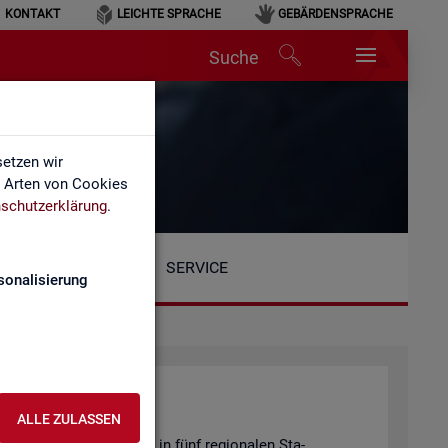
KONTAKT
LEICHTE SPRACHE
GEBÄRDENSPRACHE
Suche
etzen wir
e Arten von Cookies
schutzerklärung
.
SERVICE
sonalisierung
ALLE ZULASSEN
Be­reich ist or­ga­ni­siert in fünf re­gio­na­len Sta­