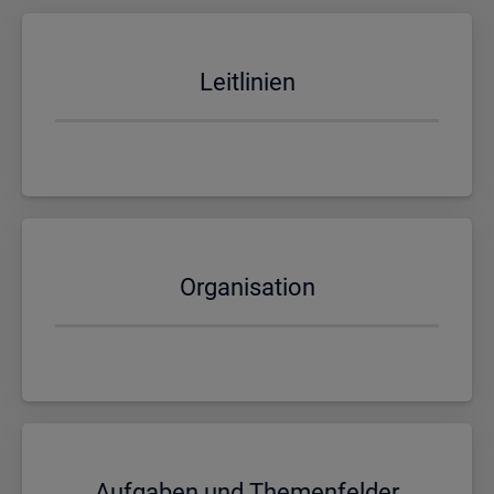
Leit­li­ni­en
Or­ga­ni­sa­ti­on
Auf­ga­ben und The­men­fel­der