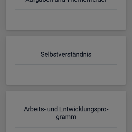
Selbst­ver­ständ­nis
Ar­beits- und Ent­wick­lungs­pro­
gramm