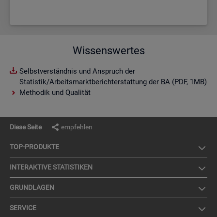
Wissenswertes
Selbstverständnis und Anspruch der
Statistik/Arbeitsmarktberichterstattung der BA (PDF, 1MB)
Methodik und Qualität
Diese Seite
empfehlen
TOP-PRO­DUK­TE
IN­TER­AK­TI­VE STA­TIS­TI­KEN
GRUND­LA­GEN
SER­VICE