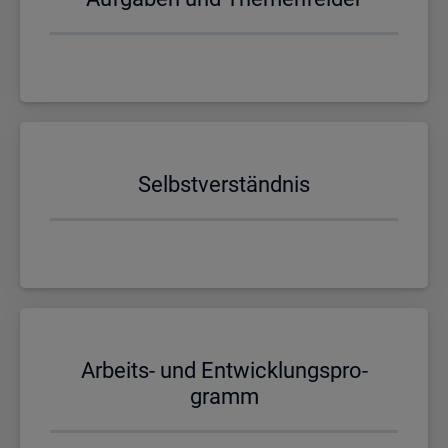
Selbst­ver­ständ­nis
Ar­beits- und Ent­wick­lungs­pro­
gramm