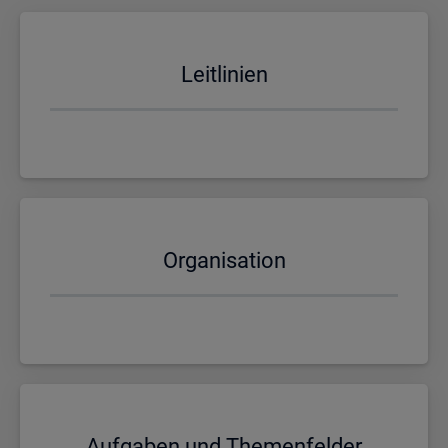
Leit­li­ni­en
Or­ga­ni­sa­ti­on
Auf­ga­ben und The­men­fel­der