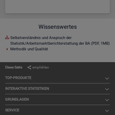
Wissenswertes
Selbstverständnis und Anspruch der
Statistik/Arbeitsmarktberichterstattung der BA (PDF, 1MB)
Methodik und Qualität
Diese Seite
empfehlen
TOP-PRO­DUK­TE
IN­TER­AK­TI­VE STA­TIS­TI­KEN
GRUND­LA­GEN
SER­VICE