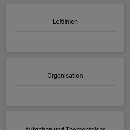
Leit­li­ni­en
Or­ga­ni­sa­ti­on
Auf­ga­ben und The­men­fel­der