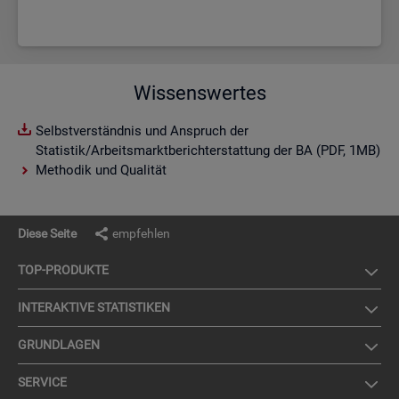
Wissenswertes
Selbstverständnis und Anspruch der
Statistik/Arbeitsmarktberichterstattung der BA (PDF, 1MB)
Methodik und Qualität
Diese Seite
empfehlen
TOP-PRO­DUK­TE
IN­TER­AK­TI­VE STA­TIS­TI­KEN
GRUND­LA­GEN
SER­VICE