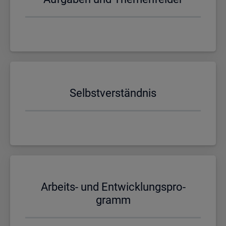
Selbst­ver­ständ­nis
Ar­beits- und Ent­wick­lungs­pro­
gramm