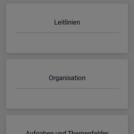
Leit­li­ni­en
Or­ga­ni­sa­ti­on
Auf­ga­ben und The­men­fel­der