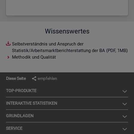
Wissenswertes
Selbstverständnis und Anspruch der
Statistik/Arbeitsmarktberichterstattung der BA (PDF, 1MB)
Methodik und Qualität
Diese Seite
empfehlen
TOP-PRO­DUK­TE
IN­TER­AK­TI­VE STA­TIS­TI­KEN
GRUND­LA­GEN
SER­VICE