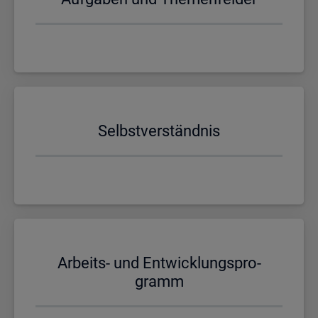
Selbst­ver­ständ­nis
Ar­beits- und Ent­wick­lungs­pro­
gramm