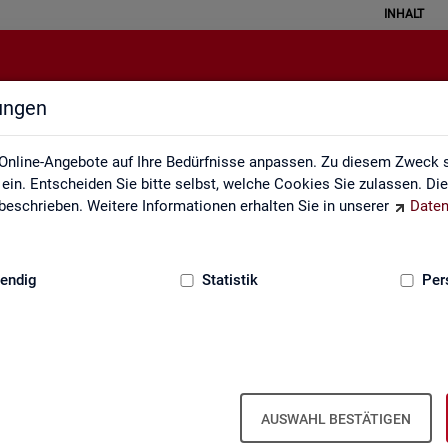
INHALT
lungen
Über uns
Online-Angebote auf Ihre Bedürfnisse anpassen. Zu diesem Zweck s
in. Entscheiden Sie bitte selbst, welche Cookies Sie zulassen. Di
eschrieben. Weitere Informationen erhalten Sie in unserer
Daten
:
GRUNDLAGEN
endig
Statistik
Per
Über uns
AUSWAHL BESTÄTIGEN
er Bun­des­agen­tur für Ar­beit ist Teil der Bun­des­agen­tur für Ar­beit. Der 