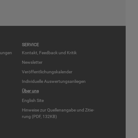
SER­VICE
run­gen
Kon­takt, Feed­back und Kri­tik
News­let­ter
Ver­öf­fent­li­chungs­ka­len­der
In­di­vi­du­el­le Aus­wer­tungs­an­lie­gen
Über uns
English Site
Hin­wei­se zur Quel­len­an­ga­be und Zi­tie­
rung (PDF, 132KB)