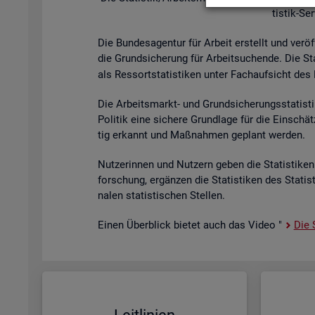
tis­tik-Se
Die Bun­des­agen­tur für Ar­beit er­stellt und ver­öf
die Grund­si­che­rung für Ar­beit­su­chen­de. Die St
als Res­sort­sta­tis­ti­ken unter Fach­auf­sicht des B
Die Ar­beits­markt- und Grund­si­che­rungs­sta­tis­t
Po­li­tik eine si­che­re Grund­la­ge für die Ein­sch
tig er­kannt und Maß­nah­men ge­plant wer­den.
Nut­ze­rin­nen und Nut­zern geben die Sta­tis­ti­ken 
for­schung, er­gän­zen die Sta­tis­ti­ken des Sta­ti
na­len sta­tis­ti­schen Stel­len.
Einen Über­blick bie­tet auch das Video "
Die S