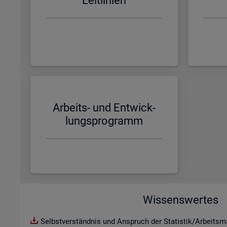
Leit­li­ni­en
Ar­beits- und Ent­wick­
lungs­pro­gramm
Wissenswertes
Selbstverständnis und Anspruch der Statistik/Arbeitsma