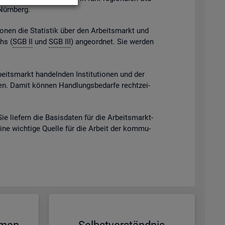
 Nürn­berg.
gio­nen die Sta­tis­tik über den Ar­beits­markt und
chs (
SGB II
und
SGB III
) an­ge­ord­net. Sie wer­den
beits­markt han­deln­den In­sti­tu­tio­nen und der
eben. Damit kön­nen Hand­lungs­be­dar­fe recht­zei­
Sie lie­fern die Ba­sis­da­ten für die Ar­beits­markt­
eine wich­ti­ge Quel­le für die Ar­beit der kom­mu­