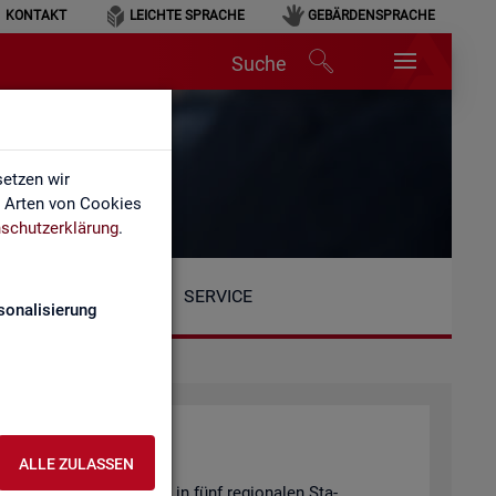
KONTAKT
LEICHTE SPRACHE
GEBÄRDENSPRACHE
Suche
etzen wir
e Arten von Cookies
schutzerklärung
.
SERVICE
sonalisierung
ALLE ZULASSEN
Be­reich ist or­ga­ni­siert in fünf re­gio­na­len Sta­