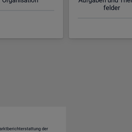
Or­ga­ni­sa­ti­on
Auf­ga­ben und The
fel­der
rktberichterstattung der