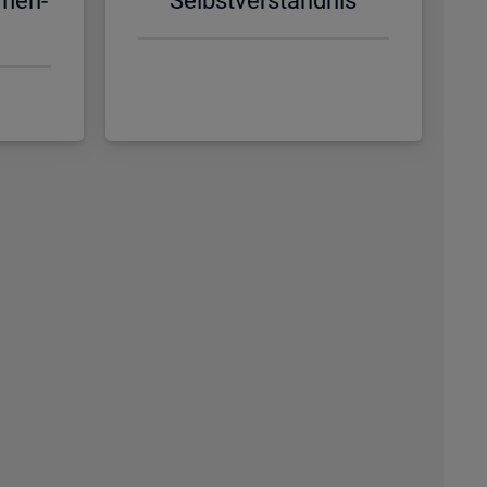
­men­
Selbst­ver­ständ­nis