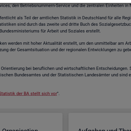
r­vices, den Be­triebs­num­mern-Ser­vice und die zen­tra­len Ein­hei­ten in
­fent­licht als Teil der amt­li­chen Sta­tis­tik in Deutsch­land für alle Re­
a­tis­ti­ken sind durch das zwei­te und drit­te Buch des So­zi­al­ge­setz­bu
un­des­mi­nis­te­ri­ums für Ar­beit und So­zia­les er­stellt.
i­ken wer­den mit hoher Ak­tua­li­tät er­stellt, um den un­mit­tel­bar am Ar­
ät­zung der Ge­samt­si­tua­ti­on und der re­gio­na­len Ent­wick­lun­gen zu g
Ori­en­tie­rung bei be­ruf­li­chen und wirt­schaft­li­chen Ent­schei­dun­gen. 
s­ti­schen Bun­des­am­tes und der Sta­tis­ti­schen Lan­des­äm­ter und sind 
ta­tis­tik der BA stellt sich vor
".