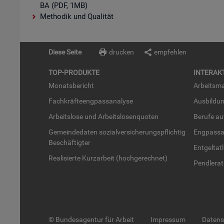
BA (PDF, 1MB)
Methodik und Qualität
Diese Seite
drucken
empfehlen
TOP-PRO­DUK­TE
IN­TER­AK­
Mo­nats­be­richt
Ar­beits­ma
Fach­kräf­te­eng­pass­ana­ly­se
Aus­bil­du
Ar­beits­lo­se und Ar­beits­lo­sen­quo­ten
Be­ru­fe a
Ge­mein­de­da­ten so­zi­al­ver­si­che­rungs­pflich­tig
Eng­pass­a
Be­schäf­tig­ter
Ent­gel­t­at
Rea­li­sier­te Kurz­ar­beit (hoch­ge­rech­net)
Pend­ler­at
© Bundesagentur für Arbeit
Impressum
Daten