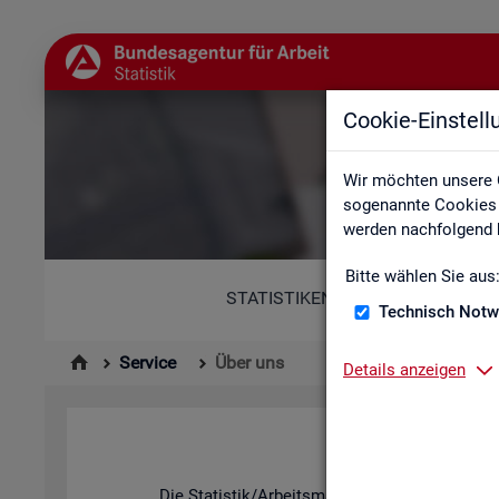
Cookie-Einstel
Wir möchten unsere 
sogenannte Cookies e
werden nachfolgend b
Bitte wählen Sie aus
STATISTIKEN
Technisch Notw
Service
Über uns
Details anzeigen
Die Sta­tis­tik/Ar­beits­markt­be­richt­erstat­tung d