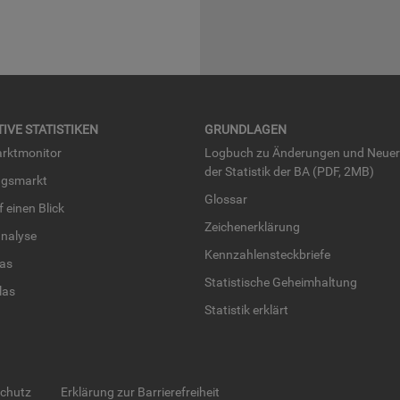
TI­VE STA­TIS­TI­KEN
GRUND­LA­GEN
rkt­mo­ni­tor
Log­buch zu Än­de­run­gen und Neue­
der Sta­tis­tik der BA (PDF, 2MB)
ngs­markt
Glos­sar
uf einen Blick
Zei­chen­er­klä­rung
na­ly­se
Kenn­zah­len­steck­brie­fe
­las
Sta­tis­ti­sche Ge­heim­hal­tung
­las
Sta­tis­tik er­klärt
schutz
Erklärung zur Barrierefreiheit