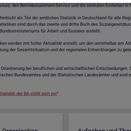
r­vices, den Be­triebs­num­mern-Ser­vice und die zen­tra­len Ein­hei­ten in
­fent­licht als Teil der amt­li­chen Sta­tis­tik in Deutsch­land für alle Re­
a­tis­ti­ken sind durch das zwei­te und drit­te Buch des So­zi­al­ge­setz­bu
un­des­mi­nis­te­ri­ums für Ar­beit und So­zia­les er­stellt.
i­ken wer­den mit hoher Ak­tua­li­tät er­stellt, um den un­mit­tel­bar am Ar­
ät­zung der Ge­samt­si­tua­ti­on und der re­gio­na­len Ent­wick­lun­gen zu g
Ori­en­tie­rung bei be­ruf­li­chen und wirt­schaft­li­chen Ent­schei­dun­gen. 
s­ti­schen Bun­des­am­tes und der Sta­tis­ti­schen Lan­des­äm­ter und sind 
ta­tis­tik der BA stellt sich vor
".