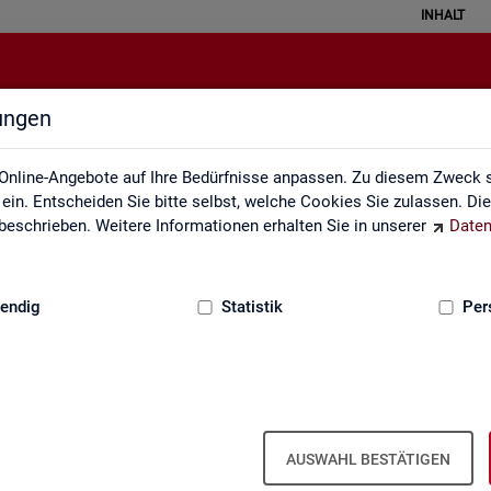
INHALT
lungen
Über uns
Online-Angebote auf Ihre Bedürfnisse anpassen. Zu diesem Zweck s
in. Entscheiden Sie bitte selbst, welche Cookies Sie zulassen. Di
eschrieben. Weitere Informationen erhalten Sie in unserer
Daten
:
GRUNDLAGEN
endig
Statistik
Per
Über uns
AUSWAHL BESTÄTIGEN
er Bun­des­agen­tur für Ar­beit ist Teil der Bun­des­agen­tur für Ar­beit. Der 