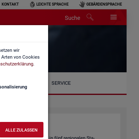
KONTAKT
LEICHTE SPRACHE
GEBÄRDENSPRACHE
Suche
etzen wir
e Arten von Cookies
schutzerklärung
.
SERVICE
sonalisierung
ALLE ZULASSEN
Be­reich ist or­ga­ni­siert in fünf re­gio­na­len Sta­