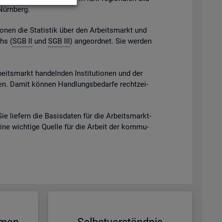
 Nürn­berg.
gio­nen die Sta­tis­tik über den Ar­beits­markt und
chs (
SGB II
und
SGB III
) an­ge­ord­net. Sie wer­den
beits­markt han­deln­den In­sti­tu­tio­nen und der
eben. Damit kön­nen Hand­lungs­be­dar­fe recht­zei­
Sie lie­fern die Ba­sis­da­ten für die Ar­beits­markt­
eine wich­ti­ge Quel­le für die Ar­beit der kom­mu­