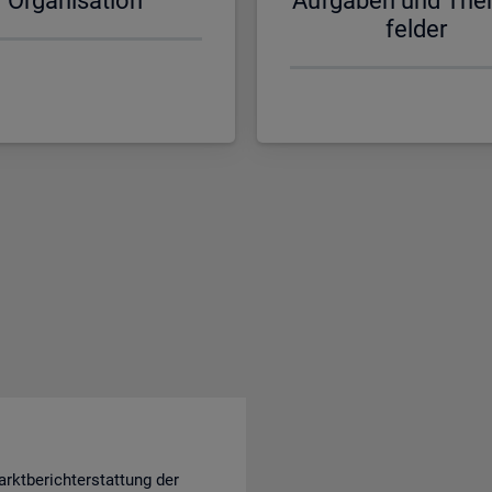
Or­ga­ni­sa­ti­on
Auf­ga­ben und The
fel­der
rktberichterstattung der