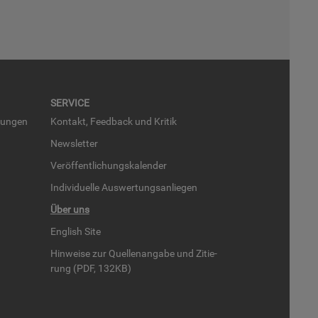
SER­VICE
run­gen
Kon­takt, Feed­back und Kri­tik
News­let­ter
Ver­öf­fent­li­chungs­ka­len­der
In­di­vi­du­el­le Aus­wer­tungs­an­lie­gen
Über uns
English Site
Hin­wei­se zur Quel­len­an­ga­be und Zi­tie­
rung (PDF, 132KB)