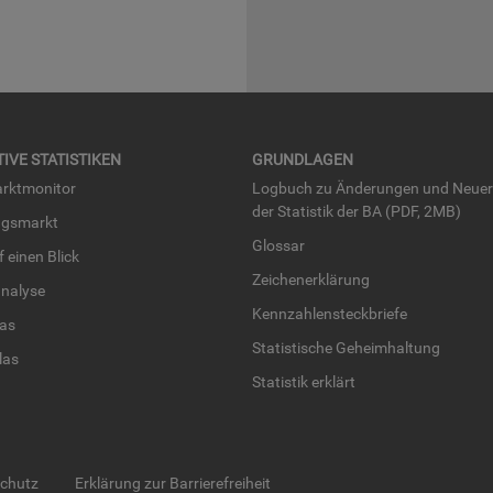
TI­VE STA­TIS­TI­KEN
GRUND­LA­GEN
rkt­mo­ni­tor
Log­buch zu Än­de­run­gen und Neue­
der Sta­tis­tik der BA (PDF, 2MB)
ngs­markt
Glos­sar
uf einen Blick
Zei­chen­er­klä­rung
na­ly­se
Kenn­zah­len­steck­brie­fe
­las
Sta­tis­ti­sche Ge­heim­hal­tung
­las
Sta­tis­tik er­klärt
schutz
Erklärung zur Barrierefreiheit