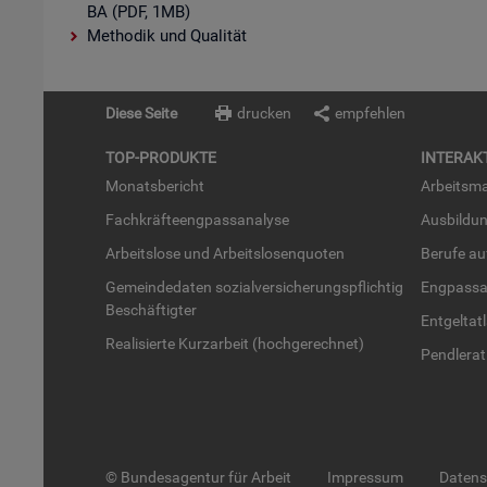
BA (PDF, 1MB)
Methodik und Qualität
Diese Seite
drucken
empfehlen
TOP-PRO­DUK­TE
IN­TER­AK­
Mo­nats­be­richt
Ar­beits­ma
Fach­kräf­te­eng­pass­ana­ly­se
Aus­bil­du
Ar­beits­lo­se und Ar­beits­lo­sen­quo­ten
Be­ru­fe a
Ge­mein­de­da­ten so­zi­al­ver­si­che­rungs­pflich­tig
Eng­pass­a
Be­schäf­tig­ter
Ent­gel­t­at
Rea­li­sier­te Kurz­ar­beit (hoch­ge­rech­net)
Pend­ler­at
© Bundesagentur für Arbeit
Impressum
Daten