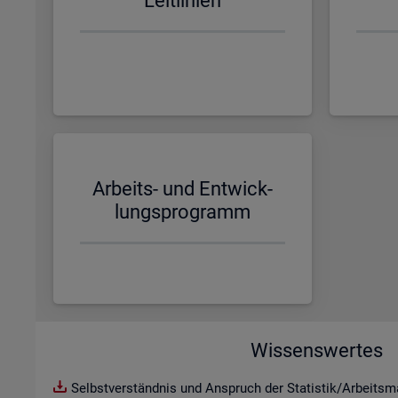
Leit­li­ni­en
Ar­beits- und Ent­wick­
lungs­pro­gramm
Wissenswertes
Selbstverständnis und Anspruch der Statistik/Arbeitsma