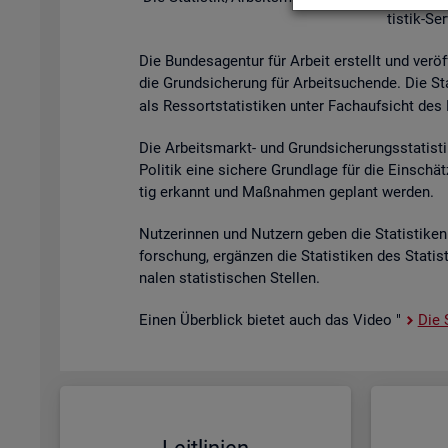
tis­tik-Se
Die Bun­des­agen­tur für Ar­beit er­stellt und ver­öf
die Grund­si­che­rung für Ar­beit­su­chen­de. Die St
als Res­sort­sta­tis­ti­ken unter Fach­auf­sicht des B
Die Ar­beits­markt- und Grund­si­che­rungs­sta­tis­t
Po­li­tik eine si­che­re Grund­la­ge für die Ein­sch
tig er­kannt und Maß­nah­men ge­plant wer­den.
Nut­ze­rin­nen und Nut­zern geben die Sta­tis­ti­ken 
for­schung, er­gän­zen die Sta­tis­ti­ken des Sta­ti
na­len sta­tis­ti­schen Stel­len.
Einen Über­blick bie­tet auch das Video "
Die S