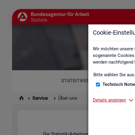
Cookie-Einstel
Wir möchten unsere 
sogenannte Cookies e
werden nachfolgend b
Bitte wählen Sie aus
STATISTIKEN
Technisch Notw
Service
Über uns
Details anzeigen
Die Sta­tis­tik/Ar­beits­markt­be­richt­erstat­tung d