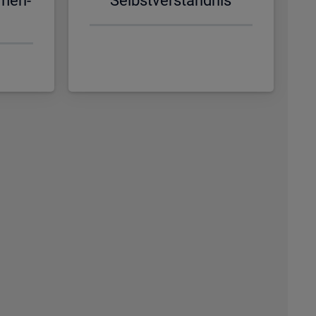
­men­
Selbst­ver­ständ­nis