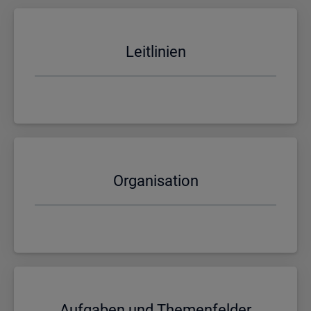
Leit­li­ni­en
Or­ga­ni­sa­ti­on
Auf­ga­ben und The­men­fel­der