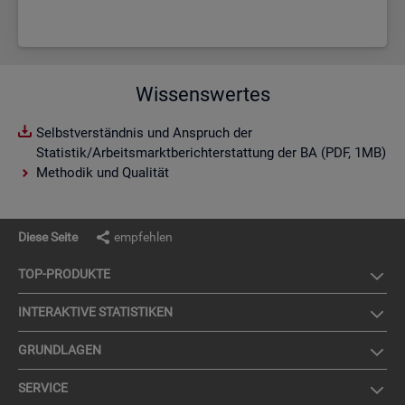
Wissenswertes
Selbstverständnis und Anspruch der
Statistik/Arbeitsmarktberichterstattung der BA (PDF, 1MB)
Methodik und Qualität
Diese Seite
empfehlen
TOP-PRO­DUK­TE
IN­TER­AK­TI­VE STA­TIS­TI­KEN
GRUND­LA­GEN
SER­VICE