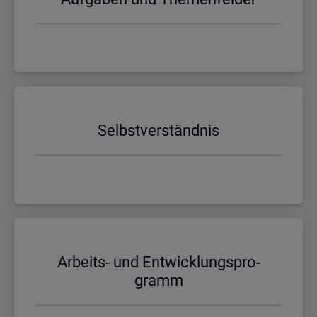
Selbst­ver­ständ­nis
Ar­beits- und Ent­wick­lungs­pro­
gramm