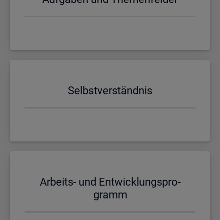
Selbst­ver­ständ­nis
Ar­beits- und Ent­wick­lungs­pro­
gramm