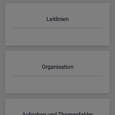
Leit­li­ni­en
Or­ga­ni­sa­ti­on
Auf­ga­ben und The­men­fel­der