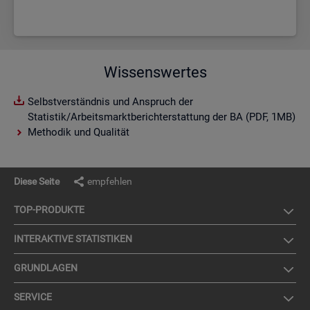
Wissenswertes
Selbstverständnis und Anspruch der
Statistik/Arbeitsmarktberichterstattung der BA (PDF, 1MB)
Methodik und Qualität
Diese Seite
empfehlen
TOP-PRO­DUK­TE
IN­TER­AK­TI­VE STA­TIS­TI­KEN
GRUND­LA­GEN
SER­VICE