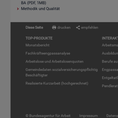
BA (PDF, 1MB)
Methodik und Qualität
Diese Seite
drucken
empfehlen
TOP-PRO­DUK­TE
IN­TER­AK­
Mo­nats­be­richt
Ar­beits­ma
Fach­kräf­te­eng­pass­ana­ly­se
Aus­bil­du
Ar­beits­lo­se und Ar­beits­lo­sen­quo­ten
Be­ru­fe a
Ge­mein­de­da­ten so­zi­al­ver­si­che­rungs­pflich­tig
Eng­pass­a
Be­schäf­tig­ter
Ent­gel­t­at
Rea­li­sier­te Kurz­ar­beit (hoch­ge­rech­net)
Pend­ler­at
© Bundesagentur für Arbeit
Impressum
Daten