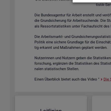
tis­tik-Se
Die Bun­des­agen­tur für Ar­beit er­stellt und ver­öf
die Grund­si­che­rung für Ar­beit­su­chen­de. Die St
als Res­sort­sta­tis­ti­ken unter Fach­auf­sicht des B
Die Ar­beits­markt- und Grund­si­che­rungs­sta­tis­t
Po­li­tik eine si­che­re Grund­la­ge für die Ein­sch
tig er­kannt und Maß­nah­men ge­plant wer­den.
Nut­ze­rin­nen und Nut­zern geben die Sta­tis­ti­ken 
for­schung, er­gän­zen die Sta­tis­ti­ken des Sta­ti
na­len sta­tis­ti­schen Stel­len.
Einen Über­blick bie­tet auch das Video "
Die S