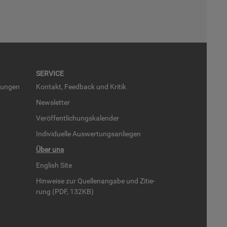
SER­VICE
run­gen
Kon­takt, Feed­back und Kri­tik
News­let­ter
Ver­öf­fent­li­chungs­ka­len­der
In­di­vi­du­el­le Aus­wer­tungs­an­lie­gen
Über uns
English Site
Hin­wei­se zur Quel­len­an­ga­be und Zi­tie­
rung (PDF, 132KB)