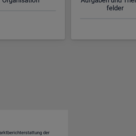
Or­ga­ni­sa­ti­on
Auf­ga­ben und The
fel­der
rktberichterstattung der