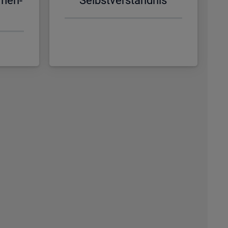
­men­
Selbst­ver­ständ­nis