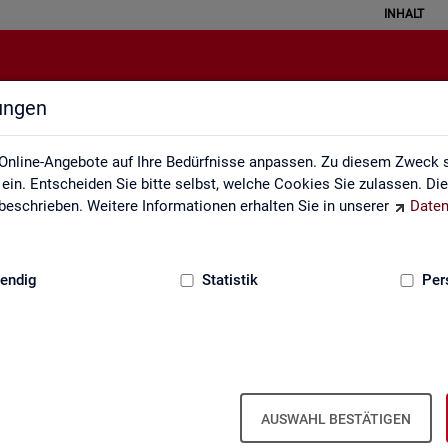
INHALT
lungen
Über uns
Online-Angebote auf Ihre Bedürfnisse anpassen. Zu diesem Zweck s
in. Entscheiden Sie bitte selbst, welche Cookies Sie zulassen. Di
eschrieben. Weitere Informationen erhalten Sie in unserer
Daten
:
GRUNDLAGEN
endig
Statistik
Per
Über uns
AUSWAHL BESTÄTIGEN
er Bun­des­agen­tur für Ar­beit ist Teil der Bun­des­agen­tur für Ar­beit. Der 