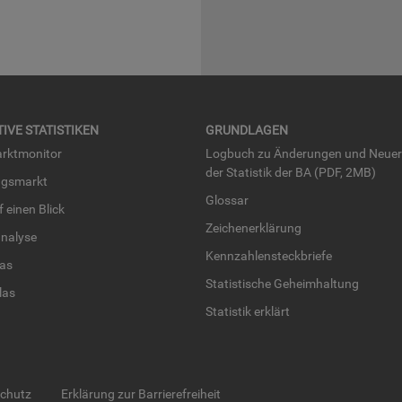
TI­VE STA­TIS­TI­KEN
GRUND­LA­GEN
rkt­mo­ni­tor
Log­buch zu Än­de­run­gen und Neue­
der Sta­tis­tik der BA (PDF, 2MB)
ngs­markt
Glos­sar
uf einen Blick
Zei­chen­er­klä­rung
na­ly­se
Kenn­zah­len­steck­brie­fe
­las
Sta­tis­ti­sche Ge­heim­hal­tung
­las
Sta­tis­tik er­klärt
schutz
Erklärung zur Barrierefreiheit