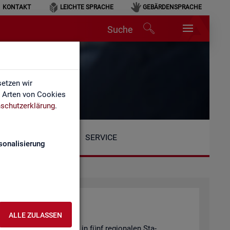
KONTAKT
LEICHTE SPRACHE
GEBÄRDENSPRACHE
Suche
etzen wir
e Arten von Cookies
schutzerklärung
.
SERVICE
sonalisierung
ALLE ZULASSEN
Be­reich ist or­ga­ni­siert in fünf re­gio­na­len Sta­