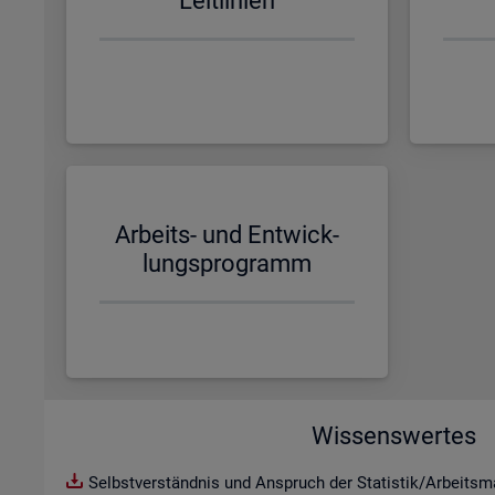
Leit­li­ni­en
Ar­beits- und Ent­wick­
lungs­pro­gramm
Wissenswertes
Selbstverständnis und Anspruch der Statistik/Arbeitsma