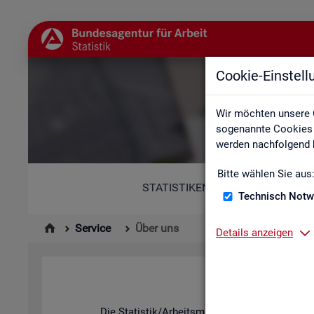
Cookie-Einstel
Wir möchten unsere 
sogenannte Cookies e
werden nachfolgend b
Bitte wählen Sie aus
STATISTIKEN
Technisch Notw
Service
Über uns
Details anzeigen
Die Sta­tis­tik/Ar­beits­markt­be­richt­erstat­tung d