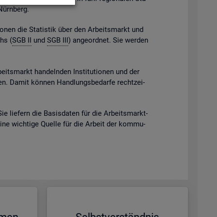
 Nürn­berg.
gio­nen die Sta­tis­tik über den Ar­beits­markt und
chs (
SGB II
und
SGB III
) an­ge­ord­net. Sie wer­den
beits­markt han­deln­den In­sti­tu­tio­nen und der
eben. Damit kön­nen Hand­lungs­be­dar­fe recht­zei­
Sie lie­fern die Ba­sis­da­ten für die Ar­beits­markt­
eine wich­ti­ge Quel­le für die Ar­beit der kom­mu­