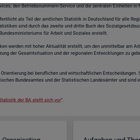
r­vices, den Be­triebs­num­mern-Ser­vice und die zen­tra­len Ein­hei­ten in
­fent­licht als Teil der amt­li­chen Sta­tis­tik in Deutsch­land für alle Re­
a­tis­ti­ken sind durch das zwei­te und drit­te Buch des So­zi­al­ge­setz­bu
un­des­mi­nis­te­ri­ums für Ar­beit und So­zia­les er­stellt.
i­ken wer­den mit hoher Ak­tua­li­tät er­stellt, um den un­mit­tel­bar am Ar­
ät­zung der Ge­samt­si­tua­ti­on und der re­gio­na­len Ent­wick­lun­gen zu g
Ori­en­tie­rung bei be­ruf­li­chen und wirt­schaft­li­chen Ent­schei­dun­gen. 
s­ti­schen Bun­des­am­tes und der Sta­tis­ti­schen Lan­des­äm­ter und sind 
ta­tis­tik der BA stellt sich vor
".