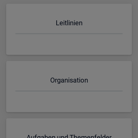
Leit­li­ni­en
Or­ga­ni­sa­ti­on
Auf­ga­ben und The­men­fel­der