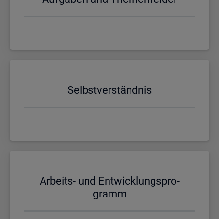
Selbst­ver­ständ­nis
Ar­beits- und Ent­wick­lungs­pro­
gramm