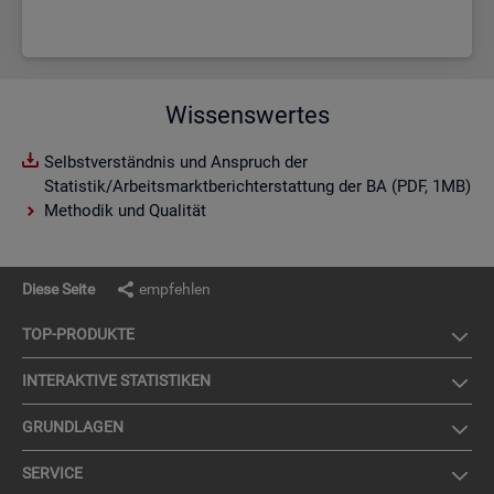
Wissenswertes
Selbstverständnis und Anspruch der
Statistik/Arbeitsmarktberichterstattung der BA (PDF, 1MB)
Methodik und Qualität
Diese Seite
empfehlen
TOP-PRO­DUK­TE
IN­TER­AK­TI­VE STA­TIS­TI­KEN
GRUND­LA­GEN
SER­VICE