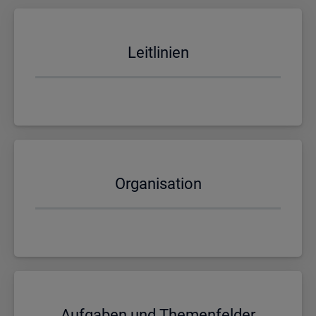
Leit­li­ni­en
Or­ga­ni­sa­ti­on
Auf­ga­ben und The­men­fel­der