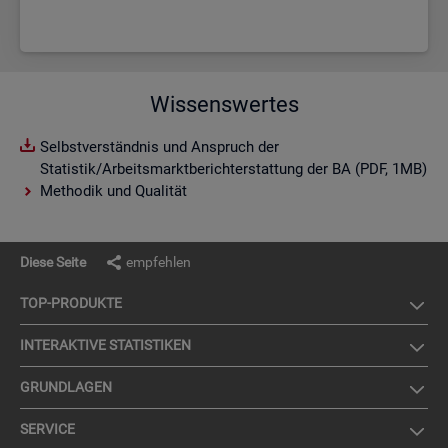
Wissenswertes
Selbstverständnis und Anspruch der
Statistik/Arbeitsmarktberichterstattung der BA (PDF, 1MB)
Methodik und Qualität
Diese Seite
empfehlen
TOP-PRO­DUK­TE
IN­TER­AK­TI­VE STA­TIS­TI­KEN
GRUND­LA­GEN
SER­VICE