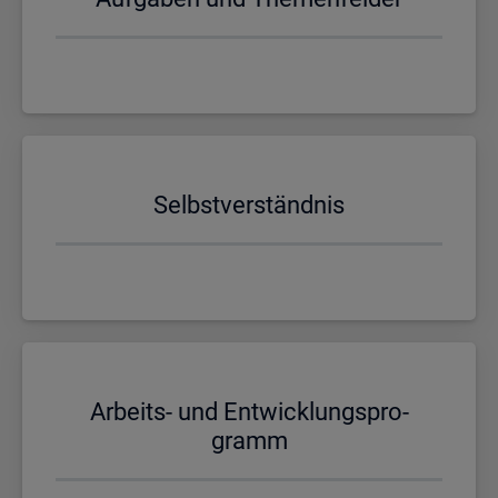
Selbst­ver­ständ­nis
Ar­beits- und Ent­wick­lungs­pro­
gramm