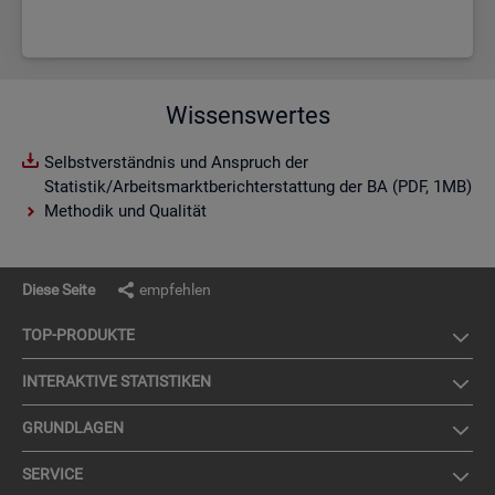
Wissenswertes
Selbstverständnis und Anspruch der
Statistik/Arbeitsmarktberichterstattung der BA (PDF, 1MB)
Methodik und Qualität
Diese Seite
empfehlen
TOP-PRO­DUK­TE
IN­TER­AK­TI­VE STA­TIS­TI­KEN
GRUND­LA­GEN
SER­VICE