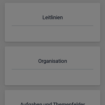
Leit­li­ni­en
Or­ga­ni­sa­ti­on
Auf­ga­ben und The­men­fel­der