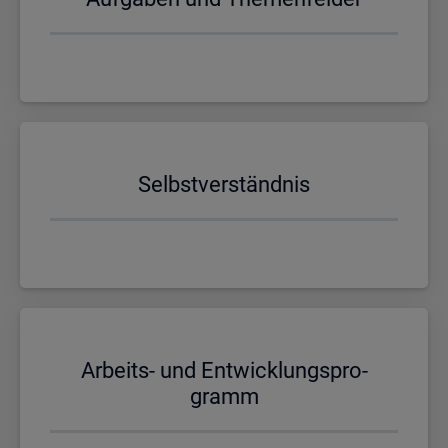
Selbst­ver­ständ­nis
Ar­beits- und Ent­wick­lungs­pro­
gramm