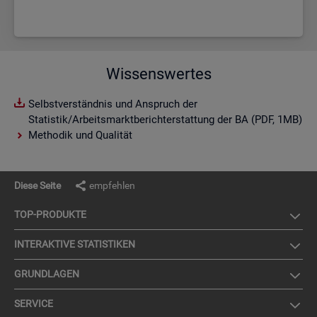
Wissenswertes
Selbstverständnis und Anspruch der
Statistik/Arbeitsmarktberichterstattung der BA (PDF, 1MB)
Methodik und Qualität
Diese Seite
empfehlen
TOP-PRO­DUK­TE
IN­TER­AK­TI­VE STA­TIS­TI­KEN
GRUND­LA­GEN
SER­VICE