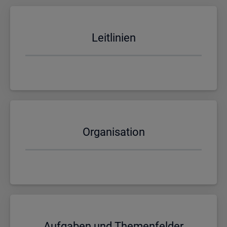
Leit­li­ni­en
Or­ga­ni­sa­ti­on
Auf­ga­ben und The­men­fel­der