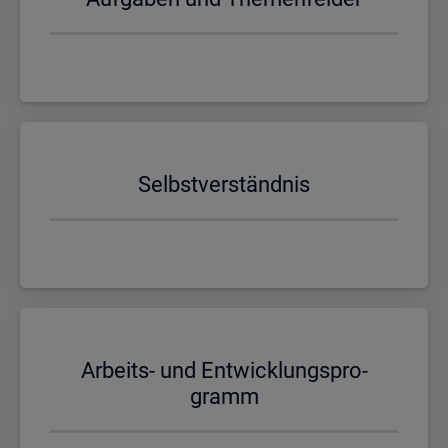
Selbst­ver­ständ­nis
Ar­beits- und Ent­wick­lungs­pro­
gramm