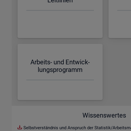
Leit­li­ni­en
Ar­beits- und Ent­wick­
lungs­pro­gramm
Wissenswertes
Selbstverständnis und Anspruch der Statistik/Arbeitsma