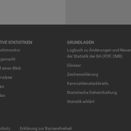
TI­VE STA­TIS­TI­KEN
GRUND­LA­GEN
rkt­mo­ni­tor
Log­buch zu Än­de­run­gen und Neue­
der Sta­tis­tik der BA (PDF, 2MB)
ngs­markt
Glos­sar
uf einen Blick
Zei­chen­er­klä­rung
na­ly­se
Kenn­zah­len­steck­brie­fe
­las
Sta­tis­ti­sche Ge­heim­hal­tung
­las
Sta­tis­tik er­klärt
schutz
Erklärung zur Barrierefreiheit