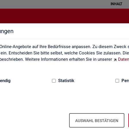
INHALT
lungen
Über uns
Online-Angebote auf Ihre Bedürfnisse anpassen. Zu diesem Zweck s
in. Entscheiden Sie bitte selbst, welche Cookies Sie zulassen. Di
eschrieben. Weitere Informationen erhalten Sie in unserer
Daten
:
GRUNDLAGEN
endig
Statistik
Per
Über uns
AUSWAHL BESTÄTIGEN
er Bun­des­agen­tur für Ar­beit ist Teil der Bun­des­agen­tur für Ar­beit. Der 