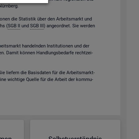
 Nürn­berg.
gio­nen die Sta­tis­tik über den Ar­beits­markt und
chs (
SGB II
und
SGB III
) an­ge­ord­net. Sie wer­den
beits­markt han­deln­den In­sti­tu­tio­nen und der
eben. Damit kön­nen Hand­lungs­be­dar­fe recht­zei­
Sie lie­fern die Ba­sis­da­ten für die Ar­beits­markt­
eine wich­ti­ge Quel­le für die Ar­beit der kom­mu­