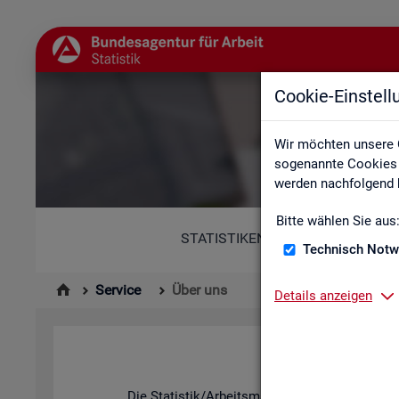
Cookie-Einstel
Wir möchten unsere 
sogenannte Cookies e
werden nachfolgend b
Bitte wählen Sie aus
STATISTIKEN
Technisch Notw
Service
Über uns
Details anzeigen
Die Sta­tis­tik/Ar­beits­markt­be­richt­erstat­tung d