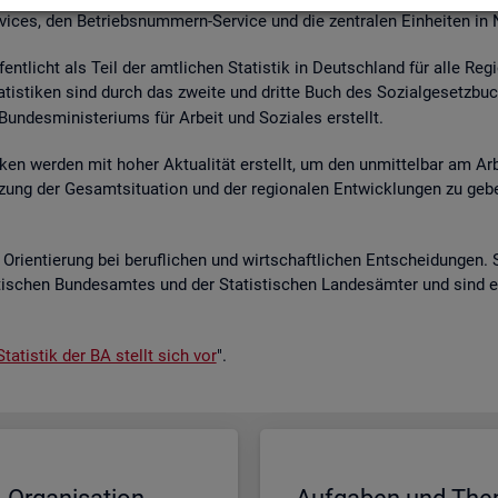
r­vices, den Be­triebs­num­mern-Ser­vice und die zen­tra­len Ein­hei­ten in
­fent­licht als Teil der amt­li­chen Sta­tis­tik in Deutsch­land für alle Re­
a­tis­ti­ken sind durch das zwei­te und drit­te Buch des So­zi­al­ge­setz­bu
un­des­mi­nis­te­ri­ums für Ar­beit und So­zia­les er­stellt.
i­ken wer­den mit hoher Ak­tua­li­tät er­stellt, um den un­mit­tel­bar am Ar­
ät­zung der Ge­samt­si­tua­ti­on und der re­gio­na­len Ent­wick­lun­gen zu g
Ori­en­tie­rung bei be­ruf­li­chen und wirt­schaft­li­chen Ent­schei­dun­gen. 
s­ti­schen Bun­des­am­tes und der Sta­tis­ti­schen Lan­des­äm­ter und sind 
ta­tis­tik der BA stellt sich vor
".