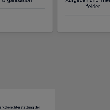
Or­ga­ni­sa­ti­on
Auf­ga­ben und The
fel­der
rktberichterstattung der