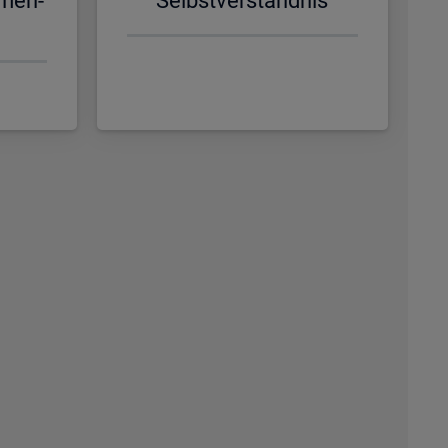
­men­
Selbst­ver­ständ­nis