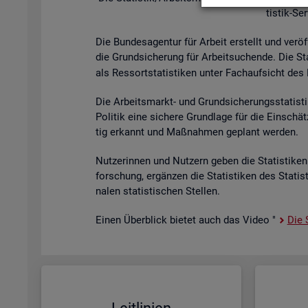
tis­tik-Se
Die Bun­des­agen­tur für Ar­beit er­stellt und ver­öf
die Grund­si­che­rung für Ar­beit­su­chen­de. Die St
als Res­sort­sta­tis­ti­ken unter Fach­auf­sicht des B
Die Ar­beits­markt- und Grund­si­che­rungs­sta­tis­t
Po­li­tik eine si­che­re Grund­la­ge für die Ein­sch
tig er­kannt und Maß­nah­men ge­plant wer­den.
Nut­ze­rin­nen und Nut­zern geben die Sta­tis­ti­ken 
for­schung, er­gän­zen die Sta­tis­ti­ken des Sta­ti
na­len sta­tis­ti­schen Stel­len.
Einen Über­blick bie­tet auch das Video "
Die S