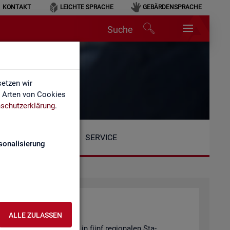
KONTAKT
LEICHTE SPRACHE
GEBÄRDENSPRACHE
Suche
etzen wir
e Arten von Cookies
schutzerklärung
.
SERVICE
sonalisierung
ALLE ZULASSEN
Be­reich ist or­ga­ni­siert in fünf re­gio­na­len Sta­