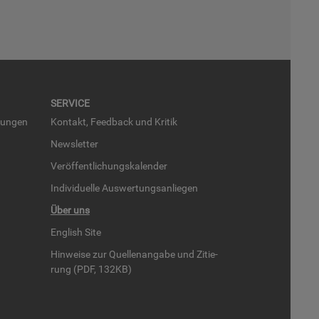
SER­VICE
run­gen
Kon­takt, Feed­back und Kri­tik
News­let­ter
Ver­öf­fent­li­chungs­ka­len­der
In­di­vi­du­el­le Aus­wer­tungs­an­lie­gen
Über uns
English Site
Hin­wei­se zur Quel­len­an­ga­be und Zi­tie­
rung (PDF, 132KB)