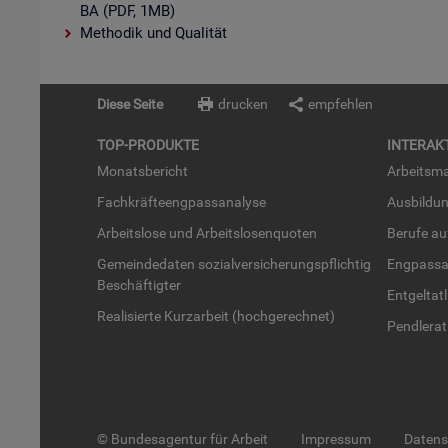
BA (PDF, 1MB)
Methodik und Qualität
Diese Seite
drucken
empfehlen
TOP-PRO­DUK­TE
IN­TER­AK­
Mo­nats­be­richt
Ar­beits­ma
Fach­kräf­te­eng­pass­ana­ly­se
Aus­bil­du
Ar­beits­lo­se und Ar­beits­lo­sen­quo­ten
Be­ru­fe a
Ge­mein­de­da­ten so­zi­al­ver­si­che­rungs­pflich­tig
Eng­pass­a
Be­schäf­tig­ter
Ent­gel­t­at
Rea­li­sier­te Kurz­ar­beit (hoch­ge­rech­net)
Pend­ler­at
© Bundesagentur für Arbeit
Impressum
Daten