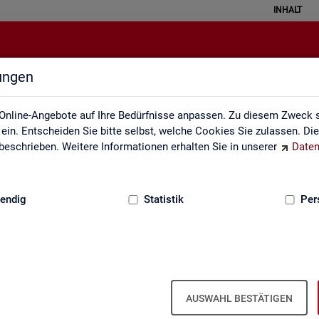
INHALT
lungen
Über uns
Online-Angebote auf Ihre Bedürfnisse anpassen. Zu diesem Zweck s
in. Entscheiden Sie bitte selbst, welche Cookies Sie zulassen. Di
eschrieben. Weitere Informationen erhalten Sie in unserer
Daten
:
GRUNDLAGEN
endig
Statistik
Per
Über uns
AUSWAHL BESTÄTIGEN
er Bun­des­agen­tur für Ar­beit ist Teil der Bun­des­agen­tur für Ar­beit. Der 