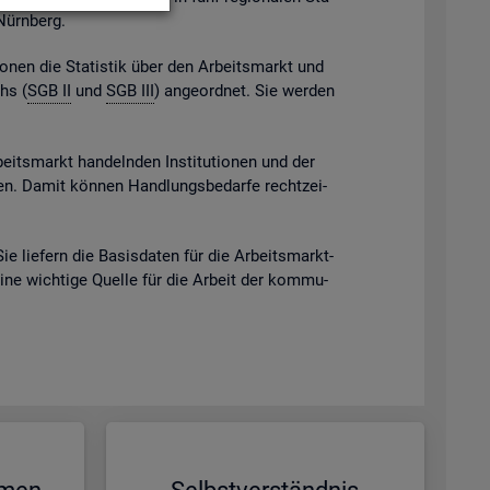
 Nürn­berg.
gio­nen die Sta­tis­tik über den Ar­beits­markt und
chs (
SGB II
und
SGB III
) an­ge­ord­net. Sie wer­den
beits­markt han­deln­den In­sti­tu­tio­nen und der
eben. Damit kön­nen Hand­lungs­be­dar­fe recht­zei­
Sie lie­fern die Ba­sis­da­ten für die Ar­beits­markt­
eine wich­ti­ge Quel­le für die Ar­beit der kom­mu­