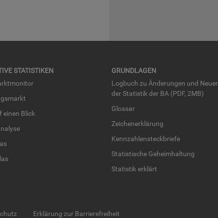
TI­VE STA­TIS­TI­KEN
GRUND­LA­GEN
rkt­mo­ni­tor
Log­buch zu Än­de­run­gen und Neue­
der Sta­tis­tik der BA (PDF, 2MB)
ngs­markt
Glos­sar
uf einen Blick
Zei­chen­er­klä­rung
na­ly­se
Kenn­zah­len­steck­brie­fe
­las
Sta­tis­ti­sche Ge­heim­hal­tung
­las
Sta­tis­tik er­klärt
schutz
Erklärung zur Barrierefreiheit