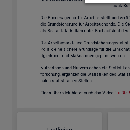
tis­tik-Se
Die Bun­des­agen­tur für Ar­beit er­stellt und ver­öf
die Grund­si­che­rung für Ar­beit­su­chen­de. Die St
als Res­sort­sta­tis­ti­ken unter Fach­auf­sicht des B
Die Ar­beits­markt- und Grund­si­che­rungs­sta­tis­t
Po­li­tik eine si­che­re Grund­la­ge für die Ein­sch
tig er­kannt und Maß­nah­men ge­plant wer­den.
Nut­ze­rin­nen und Nut­zern geben die Sta­tis­ti­ken 
for­schung, er­gän­zen die Sta­tis­ti­ken des Sta­ti
na­len sta­tis­ti­schen Stel­len.
Einen Über­blick bie­tet auch das Video "
Die S