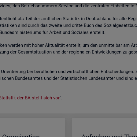
r­vices, den Be­triebs­num­mern-Ser­vice und die zen­tra­len Ein­hei­ten in
­fent­licht als Teil der amt­li­chen Sta­tis­tik in Deutsch­land für alle Re­
a­tis­ti­ken sind durch das zwei­te und drit­te Buch des So­zi­al­ge­setz­bu
un­des­mi­nis­te­ri­ums für Ar­beit und So­zia­les er­stellt.
i­ken wer­den mit hoher Ak­tua­li­tät er­stellt, um den un­mit­tel­bar am Ar­
ät­zung der Ge­samt­si­tua­ti­on und der re­gio­na­len Ent­wick­lun­gen zu g
Ori­en­tie­rung bei be­ruf­li­chen und wirt­schaft­li­chen Ent­schei­dun­gen. 
s­ti­schen Bun­des­am­tes und der Sta­tis­ti­schen Lan­des­äm­ter und sind 
ta­tis­tik der BA stellt sich vor
".