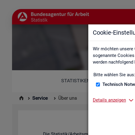
Cookie-Einstel
Wir möchten unsere 
sogenannte Cookies e
werden nachfolgend b
Bitte wählen Sie aus
STATISTIKEN
Technisch Notw
Service
Über uns
Details anzeigen
Die Sta­tis­tik/Ar­beits­markt­be­richt­erstat­tung d