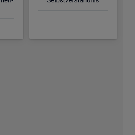
­men­
Selbst­ver­ständ­nis