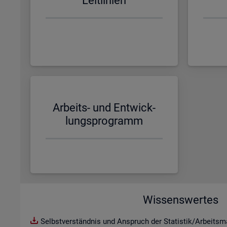
Leit­li­ni­en
Ar­beits- und Ent­wick­
lungs­pro­gramm
Wissenswertes
Selbstverständnis und Anspruch der Statistik/Arbeitsma