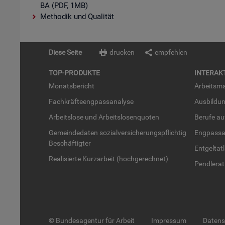
BA (PDF, 1MB)
Methodik und Qualität
Diese Seite
drucken
empfehlen
TOP-PRO­DUK­TE
IN­TER­AK­
Mo­nats­be­richt
Ar­beits­ma
Fach­kräf­te­eng­pass­ana­ly­se
Aus­bil­du
Ar­beits­lo­se und Ar­beits­lo­sen­quo­ten
Be­ru­fe a
Ge­mein­de­da­ten so­zi­al­ver­si­che­rungs­pflich­tig
Eng­pass­a
Be­schäf­tig­ter
Ent­gel­t­at
Rea­li­sier­te Kurz­ar­beit (hoch­ge­rech­net)
Pend­ler­at
© Bundesagentur für Arbeit
Impressum
Daten