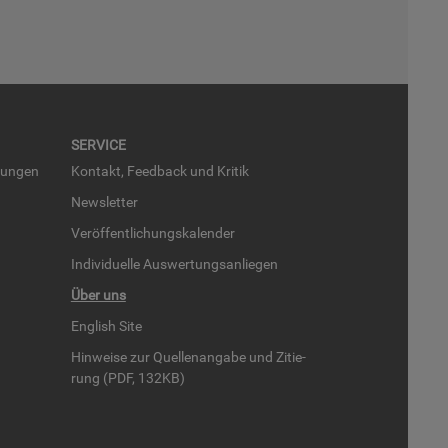
SER­VICE
run­gen
Kon­takt, Feed­back und Kri­tik
News­let­ter
Ver­öf­fent­li­chungs­ka­len­der
In­di­vi­du­el­le Aus­wer­tungs­an­lie­gen
Über uns
English Site
Hin­wei­se zur Quel­len­an­ga­be und Zi­tie­
rung (PDF, 132KB)