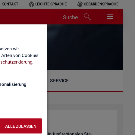
KONTAKT
LEICHTE SPRACHE
GEBÄRDENSPRACHE
Suche
etzen wir
e Arten von Cookies
schutzerklärung
.
SERVICE
sonalisierung
ALLE ZULASSEN
Be­reich ist or­ga­ni­siert in fünf re­gio­na­len Sta­