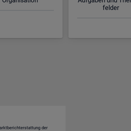
Or­ga­ni­sa­ti­on
Auf­ga­ben und The
fel­der
rktberichterstattung der