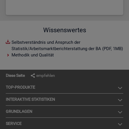
Wissenswertes
Selbstverständnis und Anspruch der
Statistik/Arbeitsmarktberichterstattung der BA (PDF, 1MB)
Methodik und Qualität
Diese Seite
empfehlen
TOP-PRO­DUK­TE
IN­TER­AK­TI­VE STA­TIS­TI­KEN
GRUND­LA­GEN
SER­VICE