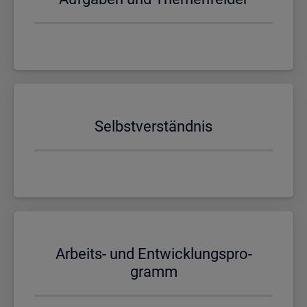
Selbst­ver­ständ­nis
Ar­beits- und Ent­wick­lungs­pro­
gramm