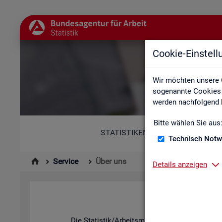
Cookie-Einstel
Wir möchten unsere 
sogenannte Cookies e
werden nachfolgend b
Bitte wählen Sie aus
STATISTIKEN
Technisch Notw
Service
Über uns
Details anzeigen
Die Sta­tis­tik/Ar­beits­markt­be­richt­erstat­tung d