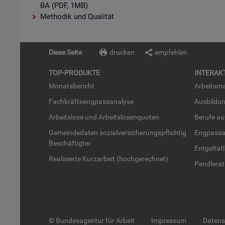
BA (PDF, 1MB)
Methodik und Qualität
Diese Seite
drucken
empfehlen
TOP-PRO­DUK­TE
IN­TER­AK­
Mo­nats­be­richt
Ar­beits­ma
Fach­kräf­te­eng­pass­ana­ly­se
Aus­bil­du
Ar­beits­lo­se und Ar­beits­lo­sen­quo­ten
Be­ru­fe a
Ge­mein­de­da­ten so­zi­al­ver­si­che­rungs­pflich­tig
Eng­pass­a
Be­schäf­tig­ter
Ent­gel­t­at
Rea­li­sier­te Kurz­ar­beit (hoch­ge­rech­net)
Pend­ler­at
© Bundesagentur für Arbeit
Impressum
Daten