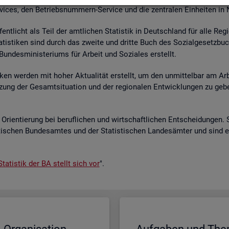
r­vices, den Be­triebs­num­mern-Ser­vice und die zen­tra­len Ein­hei­ten in
­fent­licht als Teil der amt­li­chen Sta­tis­tik in Deutsch­land für alle Re­
a­tis­ti­ken sind durch das zwei­te und drit­te Buch des So­zi­al­ge­setz­bu
un­des­mi­nis­te­ri­ums für Ar­beit und So­zia­les er­stellt.
i­ken wer­den mit hoher Ak­tua­li­tät er­stellt, um den un­mit­tel­bar am Ar­
ät­zung der Ge­samt­si­tua­ti­on und der re­gio­na­len Ent­wick­lun­gen zu g
Ori­en­tie­rung bei be­ruf­li­chen und wirt­schaft­li­chen Ent­schei­dun­gen. 
s­ti­schen Bun­des­am­tes und der Sta­tis­ti­schen Lan­des­äm­ter und sind 
ta­tis­tik der BA stellt sich vor
".