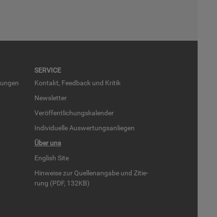
SER­VICE
run­gen
Kon­takt, Feed­back und Kri­tik
News­let­ter
Ver­öf­fent­li­chungs­ka­len­der
In­di­vi­du­el­le Aus­wer­tungs­an­lie­gen
Über uns
English Site
Hin­wei­se zur Quel­len­an­ga­be und Zi­tie­
rung (PDF, 132KB)