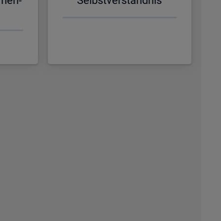
­men­
Selbst­ver­ständ­nis