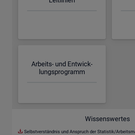
Leit­li­ni­en
Ar­beits- und Ent­wick­
lungs­pro­gramm
Wissenswertes
Selbstverständnis und Anspruch der Statistik/Arbeitsma