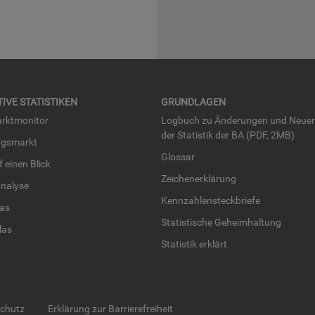
TI­VE STA­TIS­TI­KEN
GRUND­LA­GEN
rkt­mo­ni­tor
Log­buch zu Än­de­run­gen und Neue­
der Sta­tis­tik der BA (PDF, 2MB)
ngs­markt
Glos­sar
uf einen Blick
Zei­chen­er­klä­rung
na­ly­se
Kenn­zah­len­steck­brie­fe
­las
Sta­tis­ti­sche Ge­heim­hal­tung
­las
Sta­tis­tik er­klärt
schutz
Erklärung zur Barrierefreiheit