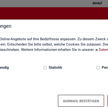
INHALT
lungen
Über uns
Online-Angebote auf Ihre Bedürfnisse anpassen. Zu diesem Zweck s
in. Entscheiden Sie bitte selbst, welche Cookies Sie zulassen. Di
eschrieben. Weitere Informationen erhalten Sie in unserer
Daten
:
GRUNDLAGEN
endig
Statistik
Per
Über uns
AUSWAHL BESTÄTIGEN
er Bun­des­agen­tur für Ar­beit ist Teil der Bun­des­agen­tur für Ar­beit. Der 