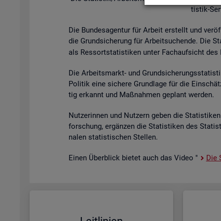
tis­tik-Se
Die Bun­des­agen­tur für Ar­beit er­stellt und ver­öf
die Grund­si­che­rung für Ar­beit­su­chen­de. Die St
als Res­sort­sta­tis­ti­ken unter Fach­auf­sicht des B
Die Ar­beits­markt- und Grund­si­che­rungs­sta­tis­t
Po­li­tik eine si­che­re Grund­la­ge für die Ein­sch
tig er­kannt und Maß­nah­men ge­plant wer­den.
Nut­ze­rin­nen und Nut­zern geben die Sta­tis­ti­ken 
for­schung, er­gän­zen die Sta­tis­ti­ken des Sta­ti
na­len sta­tis­ti­schen Stel­len.
Einen Über­blick bie­tet auch das Video "
Die S