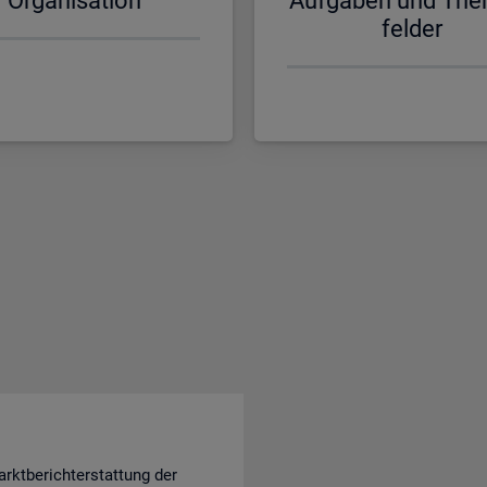
Or­ga­ni­sa­ti­on
Auf­ga­ben und The
fel­der
rktberichterstattung der