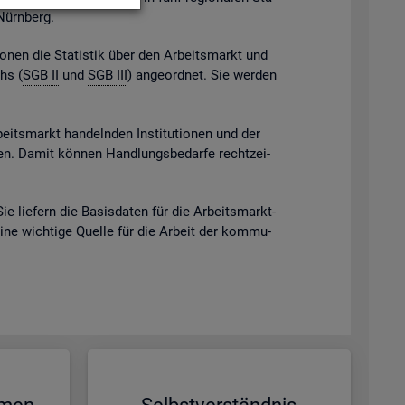
 Nürn­berg.
gio­nen die Sta­tis­tik über den Ar­beits­markt und
chs (
SGB II
und
SGB III
) an­ge­ord­net. Sie wer­den
beits­markt han­deln­den In­sti­tu­tio­nen und der
eben. Damit kön­nen Hand­lungs­be­dar­fe recht­zei­
Sie lie­fern die Ba­sis­da­ten für die Ar­beits­markt­
eine wich­ti­ge Quel­le für die Ar­beit der kom­mu­