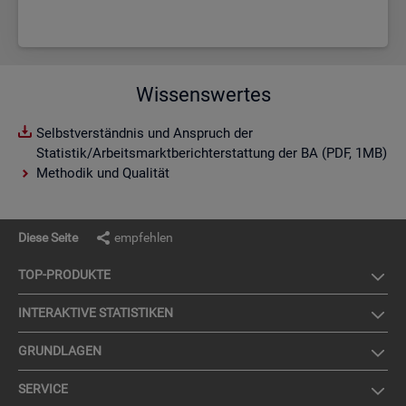
Wissenswertes
Selbstverständnis und Anspruch der
Statistik/Arbeitsmarktberichterstattung der BA (PDF, 1MB)
Methodik und Qualität
Diese Seite
empfehlen
TOP-PRO­DUK­TE
IN­TER­AK­TI­VE STA­TIS­TI­KEN
GRUND­LA­GEN
SER­VICE