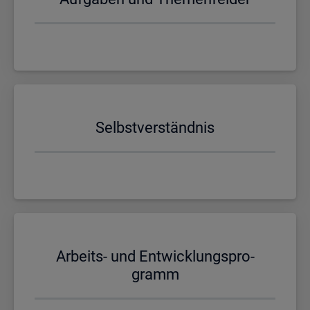
Selbst­ver­ständ­nis
Ar­beits- und Ent­wick­lungs­pro­
gramm