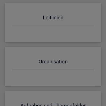
Leit­li­ni­en
Or­ga­ni­sa­ti­on
Auf­ga­ben und The­men­fel­der