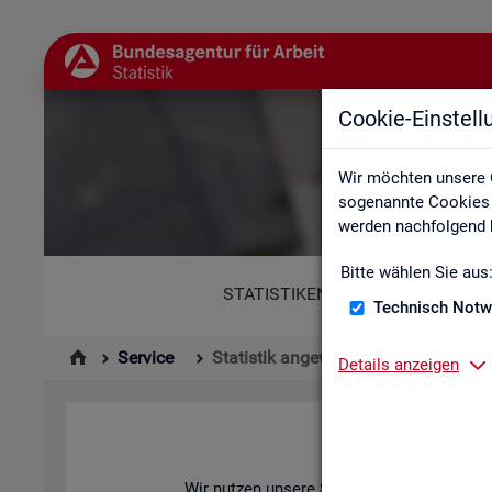
Cookie-Einstel
Wir möchten unsere 
sogenannte Cookies e
werden nachfolgend b
Bitte wählen Sie aus
STATISTIKEN
Technisch Notw
Service
Statistik angewendet
Details anzeigen
Wir nut­zen un­se­re Sta­tis­ti­ken zur Ana­ly­se