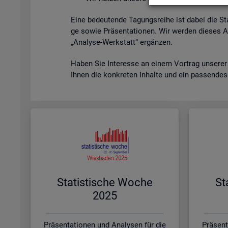
Eine be­deu­ten­de Ta­gungs­rei­he ist dabei die St
ge sowie Prä­sen­ta­tio­nen. Wir wer­den die­ses A
„Ana­ly­se-Werk­statt“ er­gän­zen.
Haben Sie In­ter­es­se an einem Vor­trag un­se­rer
Ihnen die kon­kre­ten In­hal­te und ein pas­sen­de
Sta­tis­ti­sche Woche
St
2025
Präsentationen und Analysen für die
Präsent