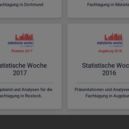
achtagung in Dortmund
Fachtagung in Münst
a­tis­ti­sche Woche
Sta­tis­ti­sche Wo
2017
2016
sband und Analysen für die
Präsentationen und Analysen
achtagung in Rostock.
Fachtagung in Augsbur