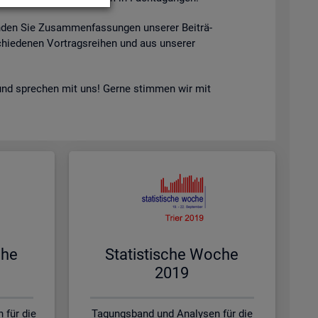
n­den Sie Zu­sam­men­fas­sun­gen un­se­rer Bei­trä­
hie­de­nen Vor­trags­rei­hen und aus un­se­rer
nd spre­chen mit uns! Gerne stim­men wir mit
che
Sta­tis­ti­sche Woche
2019
 für die
Tagungsband und Analysen für die