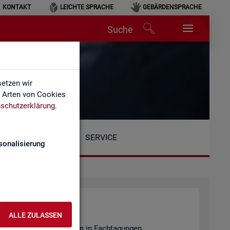
KONTAKT
LEICHTE SPRACHE
GEBÄRDENSPRACHE
Suche
etzen wir
e Arten von Cookies
schutzerklärung
.
SERVICE
sonalisierung
ALLE ZULASSEN
en­tie­ren wir unter an­de­rem in Fach­ta­gun­gen.