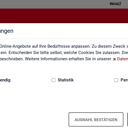
INHALT
lungen
Statistik angewendet
Online-Angebote auf Ihre Bedürfnisse anpassen. Zu diesem Zweck s
in. Entscheiden Sie bitte selbst, welche Cookies Sie zulassen. Di
eschrieben. Weitere Informationen erhalten Sie in unserer
Daten
:
GRUNDLAGEN
endig
Statistik
Per
Sta­tis­tik an­ge­wen­det
AUSWAHL BESTÄTIGEN
 the­men­spe­zi­fi­scher Fra­ge­stel­lun­gen. Die Ana­ly­se­er­geb­nis­se prä­s