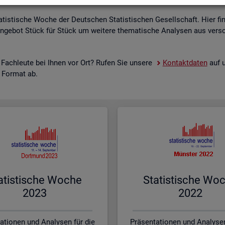
a­tis­ti­sche Woche der Deut­schen Sta­tis­ti­schen Ge­sell­schaft. Hier fi
n­ge­bot Stück für Stück um wei­te­re the­ma­ti­sche Ana­ly­sen aus ver­sc
 Fach­leu­te bei Ihnen vor Ort? Rufen Sie un­se­re
Kon­takt­da­ten
auf u
s For­mat ab.
a­tis­ti­sche Woche
Sta­tis­ti­sche Wo
2023
2022
ationen und Analysen für die
Präsentationen und Analysen